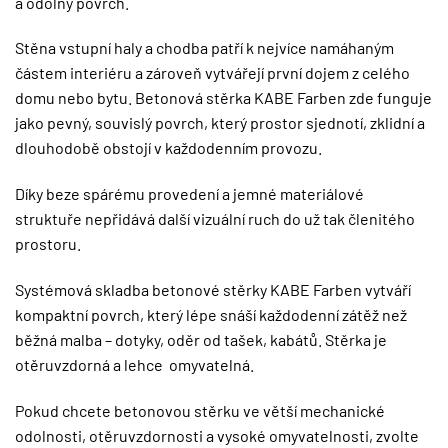
a odolný povrch.
Stěna vstupní haly a chodba patří k nejvíce namáhaným
částem interiéru a zároveň vytvářejí první dojem z celého
domu nebo bytu. Betonová stěrka KABE Farben zde funguje
jako pevný, souvislý povrch, který prostor sjednotí, zklidní a
dlouhodobě obstojí v každodenním provozu.
Díky beze spárému provedení a jemné materiálové
struktuře nepřidává další vizuální ruch do už tak členitého
prostoru.
Systémová skladba betonové stěrky KABE Farben vytváří
kompaktní povrch, který lépe snáší každodenní zátěž než
běžná malba – dotyky, oděr od tašek, kabátů. Stěrka je
otěruvzdorná a lehce omyvatelná.
Pokud chcete betonovou stěrku ve větší mechanické
odolnosti, otěruvzdornosti a vysoké omyvatelnosti, zvolte