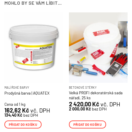
MOHLO BY SE VÁM LÍBIT…
MALÍŘSKÉ BARVY
BETONOVÉ STĚRKY
Velká PROFI dekoratérská sada
Prodyšná barva | AQUATEX
nářadí, 25 ks
2 420,00
Kč
vč. DPH
Cena od 1 kg
2 000,00
Kč
bez DPH
162,62
Kč
vč. DPH
134,40
Kč
bez DPH
PŘIDAT DO KOŠÍKU
PŘIDAT DO KOŠÍKU