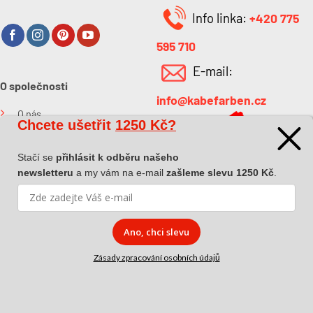
Info linka:
+420 775
595 710
E-mail:
O společnosti
info@kabefarben.cz
O nás
Chcete ušetřit
1250 Kč?
Kontakt
Stačí se
přihlásit k odběru našeho
newsletteru
a my vám na e-mail
zašleme slevu 1250 Kč
.
Ano, chci slevu
Copyright 2026 ©
Dova a.s.
|
Pokyny k převzetí zásilky
|
Zásady
Zásady zpracování osobních údajů
zpracování osobních údajů
|
Affiliate spolupráce