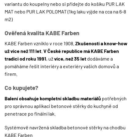
variantu do koupelny nebo si přidejte do košíku
PUR LAK
MAT
nebo
PUR LAK POLOMAT
(1kg laku výjde na cca na 6-8
m2)
Ověřená kvalita KABE Farben
KABE Farben vzniklo v roce 1908.
Zkušenosti a know-how
už více než 111 let
.
V České republice má KABE Farben
tradici od roku 1991
, už
více, než 35 let
dodáváme a
pomáháme řešit interiéry a exteriéry vašich domovů a
firem.
Co kupujete?
Balení obsahuje kompletní skladbu materiálů
potřebných
pro správnou aplikaci betonové stěrky do kuchyně od
penetrace po finální lak.
Systémově navržená skladba betonové stěrky na chodbu
KABE Farben