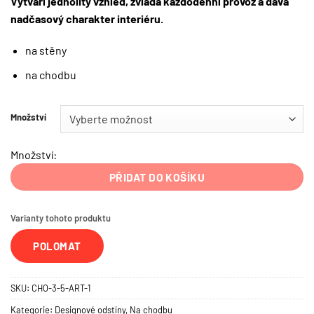
Vytváří jednolitý vzhled, zvládá každodenní provoz a dává
nadčasový charakter interiéru.
na stěny
na chodbu
Množství
Množství:
PŘIDAT DO KOŠÍKU
Varianty tohoto produktu
POLOMAT
SKU:
CHO-3-5-ART-1
Kategorie:
Designové odstíny
,
Na chodbu