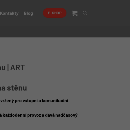
Kontakty
Blog
E-SHOP
nu | ART
na stěnu
vržený pro vstupní a komunikační
ádá každodenní provoz a dává nadčasový