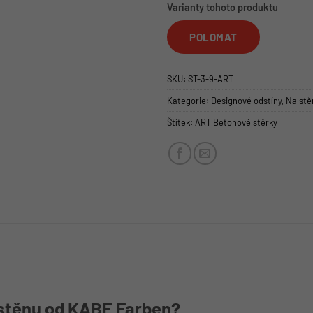
Varianty tohoto produktu
POLOMAT
SKU:
ST-3-9-ART
Kategorie:
Designové odstíny
,
Na stě
Štítek:
ART Betonové stěrky
 stěnu od KABE Farben?