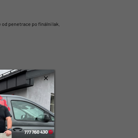
od penetrace po finální lak.