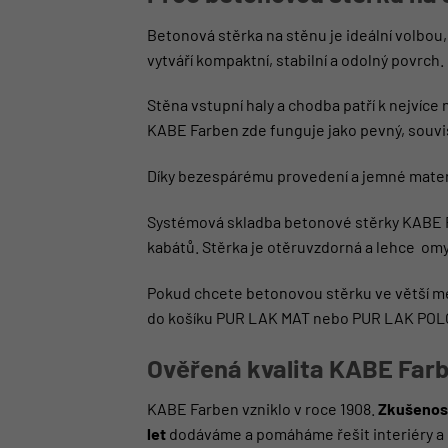
Betonová stěrka na stěnu je ideální volbo
vytváří kompaktní, stabilní a odolný povrch.
Stěna vstupní haly a chodba patří k nejvíc
KABE Farben zde funguje jako pevný, souvis
Díky bezespárému provedení a jemné materiá
Systémová skladba betonové stěrky KABE Far
kabátů. Stěrka je otěruvzdorná a lehce om
Pokud chcete betonovou stěrku ve větší mec
do košíku
PUR LAK MAT
nebo
PUR LAK PO
Ověřená kvalita KABE Far
KABE Farben vzniklo v roce 1908.
Zkušenost
let
dodáváme a pomáháme řešit interiéry a 