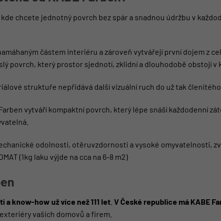
u, kde chcete jednotný povrch bez spár a snadnou údržbu v každ
e namáhaným částem interiéru a zároveň vytvářejí první dojem z 
lý povrch, který prostor sjednotí, zklidní a dlouhodobě obstojí 
lové struktuře nepřidává další vizuální ruch do už tak členitého
ben vytváří kompaktní povrch, který lépe snáší každodenní zátě
yvatelná.
hanické odolnosti, otěruvzdornosti a vysoké omyvatelnosti, zvo
LOMAT
(1kg laku výjde na cca na 6-8 m2)
ben
i a know-how už více než 111 let
.
V České republice má KABE Far
exteriéry vašich domovů a firem.