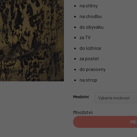
na stěny
na chodbu
do obýváku
za TV
do ložnice
za postel
do pracovny
na strop
Množství
Množství:
PŘ