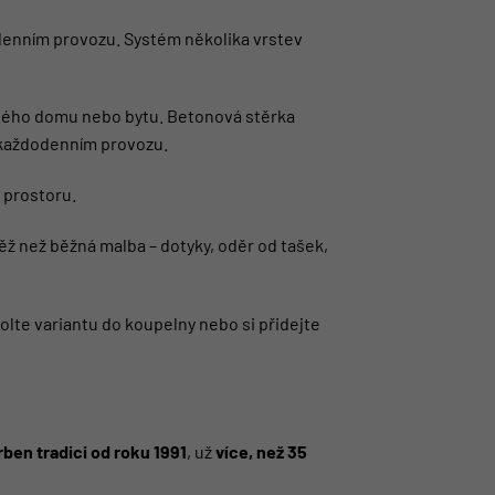
odenním provozu. Systém několika vrstev
celého domu nebo bytu. Betonová stěrka
v každodenním provozu.
 prostoru.
ž než běžná malba – dotyky, oděr od tašek,
lte variantu do koupelny nebo si přidejte
ben tradici od roku 1991
, už
více, než 35