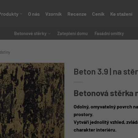
Produkty
O nás
Vzorník
Recenze
Ceník
Ke stažení
Betonové stěrky
Zateplení domu
Fasádní omítky
dstíny
Beton 3.9 | na stě
Betonová stěrka 
Odolný, omyvatelný povrch na
prostory.
Vytváří jednolitý vzhled, zvl
charakter interiéru.