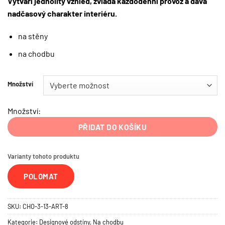
Vytváří jednolitý vzhled, zvládá každodenní provoz a dává
nadčasový charakter interiéru.
na stěny
na chodbu
Množství
Množství:
PŘIDAT DO KOŠÍKU
Varianty tohoto produktu
POLOMAT
SKU:
CHO-3-13-ART-8
Kategorie:
Designové odstíny
,
Na chodbu