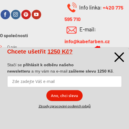
Info linka:
+420 775
595 710
E-mail:
O společnosti
info@kabefarben.cz
O nás
Chcete ušetřit
1250 Kč?
Kontakt
Stačí se
přihlásit k odběru našeho
newsletteru
a my vám na e-mail
zašleme slevu 1250 Kč
.
Ano, chci slevu
Copyright 2026 ©
Dova a.s.
|
Pokyny k převzetí zásilky
|
Zásady
Zásady zpracování osobních údajů
zpracování osobních údajů
|
Affiliate spolupráce