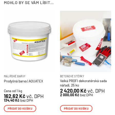
MOHLO BY SE VÁM LÍBIT…
MALÍŘSKÉ BARVY
BETONOVÉ STĚRKY
Velká PROFI dekoratérská sada
Prodyšná barva | AQUATEX
nářadí, 25 ks
2 420,00
Kč
vč. DPH
Cena od 1 kg
2 000,00
Kč
bez DPH
162,62
Kč
vč. DPH
134,40
Kč
bez DPH
PŘIDAT DO KOŠÍKU
PŘIDAT DO KOŠÍKU