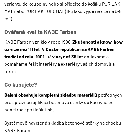
variantu do koupelny nebo si přidejte do košíku
PUR LAK
MAT
nebo
PUR LAK POLOMAT
(1kg laku výjde na cca na 6-8
m2)
Ověřená kvalita KABE Farben
KABE Farben vzniklo v roce 1908.
Zkušenosti a know-how
už více než 111 let
.
V České republice má KABE Farben
tradici od roku 1991
, už
více, než 35 let
dodáváme a
pomáháme řešit interiéry a exteriéry vašich domovů a
firem.
Co kupujete?
Balení obsahuje kompletní skladbu materiálů
potřebných
pro správnou aplikaci betonové stěrky do kuchyně od
penetrace po finální lak.
Systémově navržená skladba betonové stěrky na chodbu
KABE Farben