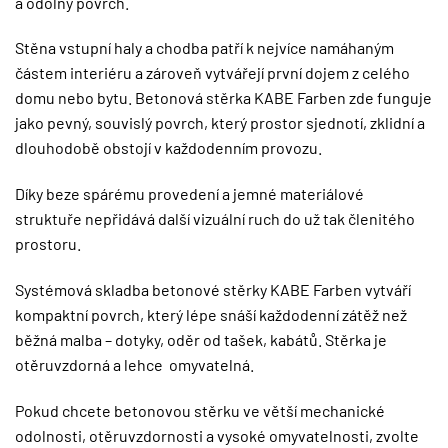
a odolný povrch.
Stěna vstupní haly a chodba patří k nejvíce namáhaným
částem interiéru a zároveň vytvářejí první dojem z celého
domu nebo bytu. Betonová stěrka KABE Farben zde funguje
jako pevný, souvislý povrch, který prostor sjednotí, zklidní a
dlouhodobě obstojí v každodenním provozu.
Díky beze spárému provedení a jemné materiálové
struktuře nepřidává další vizuální ruch do už tak členitého
prostoru.
Systémová skladba betonové stěrky KABE Farben vytváří
kompaktní povrch, který lépe snáší každodenní zátěž než
běžná malba – dotyky, oděr od tašek, kabátů. Stěrka je
otěruvzdorná a lehce omyvatelná.
Pokud chcete betonovou stěrku ve větší mechanické
odolnosti, otěruvzdornosti a vysoké omyvatelnosti, zvolte