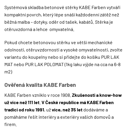
Systémová skladba betonové stěrky KABE Farben vytváří
kompaktní povrch, který lépe snáší každodenní zátěž než
běžná malba – dotyky, oděr od tašek, kabátů. Stěrka je
otěruvzdorná a lehce omyvatelná.
Pokud chcete betonovou stěrku ve větší mechanické
odolnosti, otěruvzdornosti a vysoké omyvatelnosti, zvolte
variantu do koupelny nebo si přidejte do košíku
PUR LAK
MAT
nebo
PUR LAK POLOMAT
(1kg laku výjde na cca na 6-8
m2)
Ověřená kvalita KABE Farben
KABE Farben vzniklo v roce 1908.
Zkušenosti a know-how
už více než 111 let
.
V České republice má KABE Farben
tradici od roku 1991
, už
více, než 35 let
dodáváme a
pomáháme řešit interiéry a exteriéry vašich domovů a
firem.