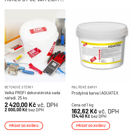
BETONOVÉ STĚRKY
MALÍŘSKÉ BARVY
Velká PROFI dekoratérská sada
Prodyšná barva | AQUATEX
nářadí, 25 ks
2 420,00
Kč
vč. DPH
Cena od 1 kg
2 000,00
Kč
bez DPH
162,62
Kč
vč. DPH
134,40
Kč
bez DPH
PŘIDAT DO KOŠÍKU
PŘIDAT DO KOŠÍKU