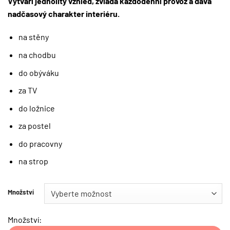
Vytváří jednolitý vzhled, zvládá každodenní provoz a dává
nadčasový charakter interiéru.
na stěny
na chodbu
do obýváku
za TV
do ložnice
za postel
do pracovny
na strop
Množství
Množství: