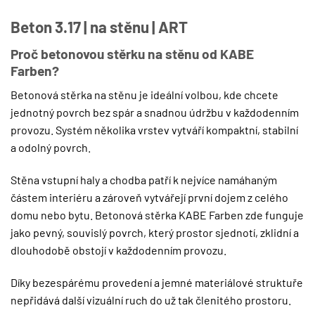
Beton 3.17 | na stěnu | ART
Proč betonovou stěrku na stěnu od KABE
Farben?
Betonová stěrka na stěnu je ideální volbou, kde chcete
jednotný povrch bez spár a snadnou údržbu v každodenním
provozu. Systém několika vrstev vytváří kompaktní, stabilní
a odolný povrch.
Stěna vstupní haly a chodba patří k nejvíce namáhaným
částem interiéru a zároveň vytvářejí první dojem z celého
domu nebo bytu. Betonová stěrka KABE Farben zde funguje
jako pevný, souvislý povrch, který prostor sjednotí, zklidní a
dlouhodobě obstojí v každodenním provozu.
Díky bezespárému provedení a jemné materiálové struktuře
nepřidává další vizuální ruch do už tak členitého prostoru.