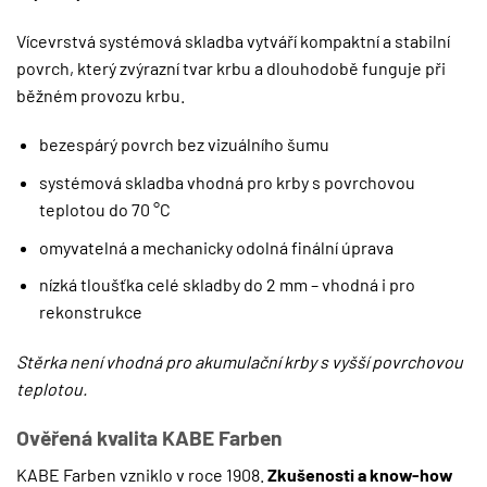
Vícevrstvá systémová skladba vytváří kompaktní a stabilní
povrch, který zvýrazní tvar krbu a dlouhodobě funguje při
běžném provozu krbu.
bezespárý povrch bez vizuálního šumu
systémová skladba vhodná pro krby s povrchovou
teplotou do 70 °C
omyvatelná a mechanicky odolná finální úprava
nízká tloušťka celé skladby do 2 mm – vhodná i pro
rekonstrukce
Stěrka není vhodná pro akumulační krby s vyšší povrchovou
teplotou.
Ověřená kvalita KABE Farben
KABE Farben vzniklo v roce 1908.
Zkušenosti a know-how