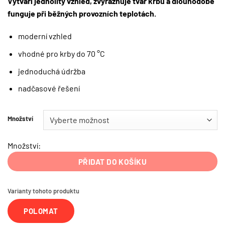
Vytváří jednolitý vzhled, zvýrazňuje tvar krbu a dlouhodobě
funguje při běžných provozních teplotách.
moderní vzhled
vhodné pro krby do 70 °C
jednoduchá údržba
nadčasové řešení
Množství
Množství:
PŘIDAT DO KOŠÍKU
Varianty tohoto produktu
POLOMAT