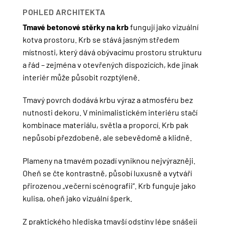
POHLED ARCHITEKTA
Tmavé betonové stěrky na krb
fungují jako vizuální
kotva prostoru. Krb se stává jasným středem
místnosti, který dává obývacímu prostoru strukturu
a řád – zejména v otevřených dispozicích, kde jinak
interiér může působit rozptýleně.
Tmavý povrch dodává krbu výraz a atmosféru bez
nutnosti dekoru. V minimalistickém interiéru stačí
kombinace materiálu, světla a proporcí. Krb pak
nepůsobí přezdobeně, ale sebevědomě a klidně.
Plameny na tmavém pozadí vyniknou nejvýrazněji.
Oheň se čte kontrastně, působí luxusně a vytváří
přirozenou „večerní scénografii“. Krb funguje jako
kulisa, oheň jako vizuální šperk.
Z praktického hlediska tmavší odstíny lépe snášejí