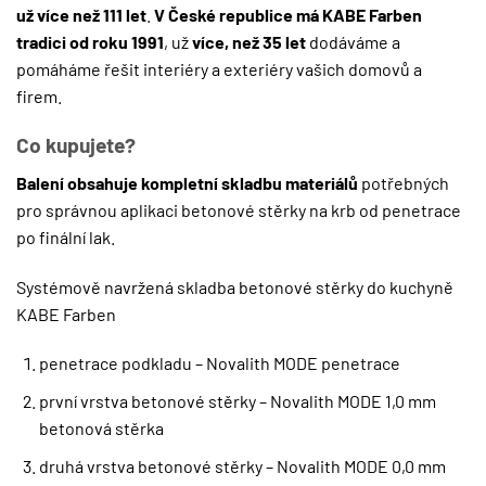
už více než 111 let
.
V České republice má KABE Farben
tradici od roku 1991
, už
více, než 35 let
dodáváme a
pomáháme řešit interiéry a exteriéry vašich domovů a
firem.
Co kupujete?
Balení obsahuje kompletní skladbu materiálů
potřebných
pro správnou aplikaci betonové stěrky na krb od penetrace
po finální lak.
Systémově navržená skladba betonové stěrky do kuchyně
KABE Farben
penetrace podkladu – Novalith MODE penetrace
první vrstva betonové stěrky – Novalith MODE 1,0 mm
betonová stěrka
druhá vrstva betonové stěrky – Novalith MODE 0,0 mm