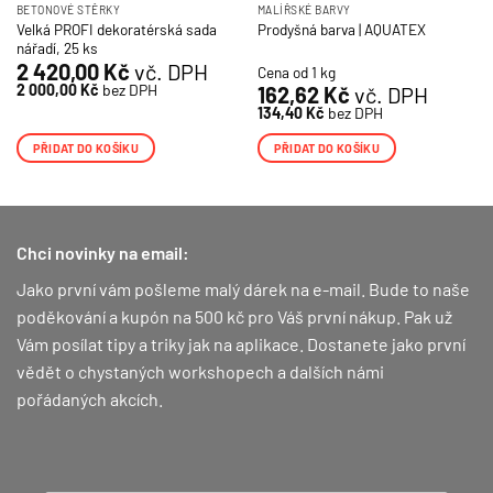
BETONOVÉ STĚRKY
MALÍŘSKÉ BARVY
Velká PROFI dekoratérská sada
Prodyšná barva | AQUATEX
nářadí, 25 ks
2 420,00
Kč
vč. DPH
Cena od 1 kg
2 000,00
Kč
bez DPH
162,62
Kč
vč. DPH
134,40
Kč
bez DPH
PŘIDAT DO KOŠÍKU
PŘIDAT DO KOŠÍKU
Chci novinky na email:
Jako první vám pošleme malý dárek na e-mail. Bude to naše
poděkování a kupón na 500 kč pro Váš první nákup.
Pak už
Vám posílat tipy a triky jak na aplikace. Dostanete jako první
vědět o chystaných workshopech a dalších námi
pořádaných akcích.