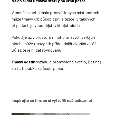
Na co si dát u tmavé stěrky na krbu pozor
V menších nebo málo prosvětlených místnostech
může tmavý krb působit příliš těžce. V takových
případech je vhodnější světlejší odstín.
Pokud je už v prostoru mnoho tmavých velkých
ploch, může tmavý krb přidat další vizuální zátěž.
Důležité je hlídat rovnováhu.
Tmavý odstín
vyžaduje promyšlené světlo. Bez něj
ztrácí hloubku a působí ploše.
Inspirujte se tím, co si vytvořili naši zákazníci