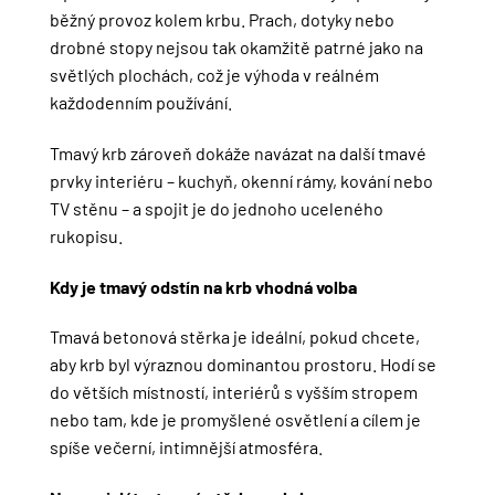
běžný provoz kolem krbu. Prach, dotyky nebo
drobné stopy nejsou tak okamžitě patrné jako na
světlých plochách, což je výhoda v reálném
každodenním používání.
Tmavý krb zároveň dokáže navázat na další tmavé
prvky interiéru – kuchyň, okenní rámy, kování nebo
TV stěnu – a spojit je do jednoho uceleného
rukopisu.
Kdy je tmavý odstín na krb vhodná volba
Tmavá betonová stěrka je ideální, pokud chcete,
aby krb byl výraznou dominantou prostoru. Hodí se
do větších místností, interiérů s vyšším stropem
nebo tam, kde je promyšlené osvětlení a cílem je
spíše večerní, intimnější atmosféra.