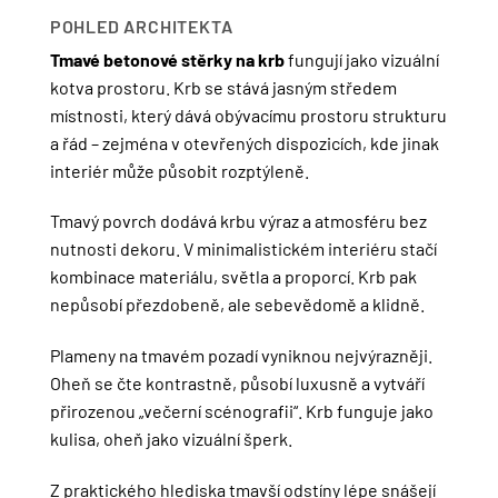
POHLED ARCHITEKTA
Tmavé betonové stěrky na krb
fungují jako vizuální
kotva prostoru. Krb se stává jasným středem
místnosti, který dává obývacímu prostoru strukturu
a řád – zejména v otevřených dispozicích, kde jinak
interiér může působit rozptýleně.
Tmavý povrch dodává krbu výraz a atmosféru bez
nutnosti dekoru. V minimalistickém interiéru stačí
kombinace materiálu, světla a proporcí. Krb pak
nepůsobí přezdobeně, ale sebevědomě a klidně.
Plameny na tmavém pozadí vyniknou nejvýrazněji.
Oheň se čte kontrastně, působí luxusně a vytváří
přirozenou „večerní scénografii“. Krb funguje jako
kulisa, oheň jako vizuální šperk.
Z praktického hlediska tmavší odstíny lépe snášejí