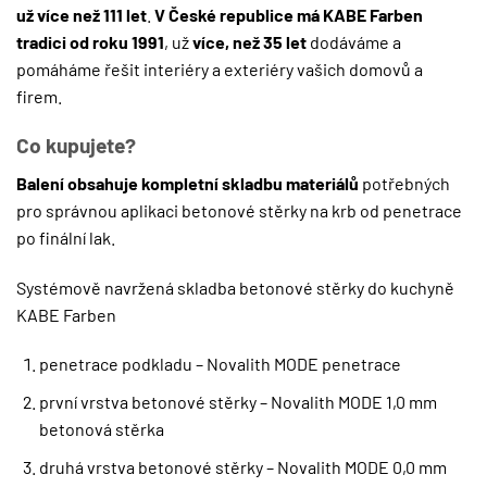
už více než 111 let
.
V České republice má KABE Farben
tradici od roku 1991
, už
více, než 35 let
dodáváme a
pomáháme řešit interiéry a exteriéry vašich domovů a
firem.
Co kupujete?
Balení obsahuje kompletní skladbu materiálů
potřebných
pro správnou aplikaci betonové stěrky na krb od penetrace
po finální lak.
Systémově navržená skladba betonové stěrky do kuchyně
KABE Farben
penetrace podkladu – Novalith MODE penetrace
první vrstva betonové stěrky – Novalith MODE 1,0 mm
betonová stěrka
druhá vrstva betonové stěrky – Novalith MODE 0,0 mm