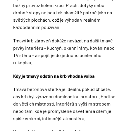
běžný provoz kolem krbu. Prach, dotyky nebo
drobné stopy nejsou tak okamžitě patrné jako na
světlých plochách, což je výhoda v reálném
každodenním používání.
Tmavý krb zároveň dokáže navázat na další tmavé
prvky interiéru – kuchyň, okenní rámy, kování nebo
TV stěnu – a spojit je do jednoho uceleného
rukopisu.
Kdy je tmavý odstín na krb vhodná volba
Tmavá betonová stěrka je ideální, pokud chcete,
aby krb byl výraznou dominantou prostoru. Hodí se
do větších místností, interiérů s vyšším stropem
nebo tam, kde je promyšlené osvětlení a cílem je
spíše večerní, intimnější atmosféra.