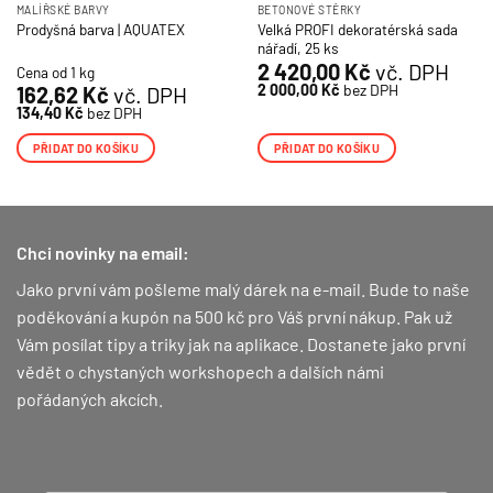
MALÍŘSKÉ BARVY
BETONOVÉ STĚRKY
Velká PROFI dekoratérská sada
Prodyšná barva | AQUATEX
nářadí, 25 ks
2 420,00
Kč
vč. DPH
Cena od 1 kg
2 000,00
Kč
bez DPH
162,62
Kč
vč. DPH
134,40
Kč
bez DPH
PŘIDAT DO KOŠÍKU
PŘIDAT DO KOŠÍKU
Chci novinky na email:
Jako první vám pošleme malý dárek na e-mail. Bude to naše
poděkování a kupón na 500 kč pro Váš první nákup.
Pak už
Vám posílat tipy a triky jak na aplikace. Dostanete jako první
vědět o chystaných workshopech a dalších námi
pořádaných akcích.