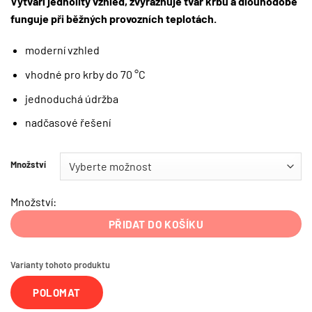
Vytváří jednolitý vzhled, zvýrazňuje tvar krbu a dlouhodobě
funguje při běžných provozních teplotách.
moderní vzhled
vhodné pro krby do 70 °C
jednoduchá údržba
nadčasové řešení
Množství
Množství:
PŘIDAT DO KOŠÍKU
Varianty tohoto produktu
POLOMAT