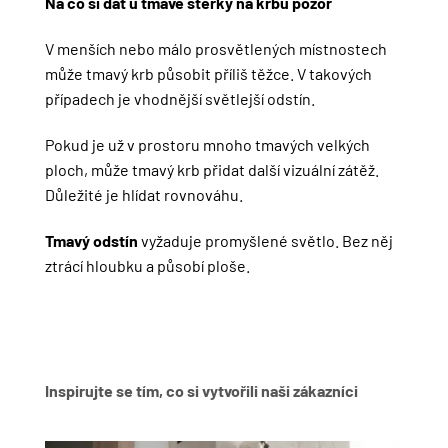
Na co si dát u tmavé stěrky na krbu pozor
V menších nebo málo prosvětlených místnostech
může tmavý krb působit příliš těžce. V takových
případech je vhodnější světlejší odstín.
Pokud je už v prostoru mnoho tmavých velkých
ploch, může tmavý krb přidat další vizuální zátěž.
Důležité je hlídat rovnováhu.
Tmavý odstín
vyžaduje promyšlené světlo. Bez něj
ztrácí hloubku a působí ploše.
Inspirujte se tím, co si vytvořili naši zákazníci