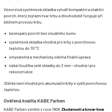
Vícevrstvá systémová skladba vytváří kompaktní a stabilní
povrch, který zvýrazní tvar krbu a dlouhodobě funguje při
běžném provozu krbu.
bezespárý povrch bez vizuálního šumu
systémová skladba vhodná pro krby s povrchovou
teplotou do 70 °C
omyvatelná a mechanicky odolná finální úprava
nízká tloušťka celé skladby do 2 mm – vhodná i pro
rekonstrukce
Stěrka není vhodná pro akumulační krby s vyšší povrchovou
teplotou.
Ověřená kvalita KABE Farben
KABE Farben vzniklo v roce 1908.
Zkušenosti a know-how