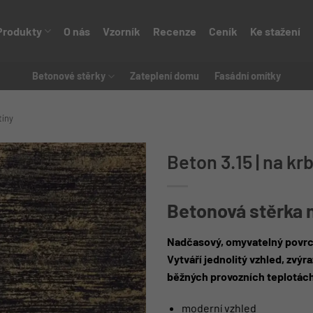
Produkty
O nás
Vzorník
Recenze
Ceník
Ke stažení
Betonové stěrky
Zateplení domu
Fasádní omítky
tíny
Beton 3.15 | na kr
Betonová stěrka 
Nadčasový, omyvatelný povrc
Vytváří jednolitý vzhled, zvýr
běžných provozních teplotách
moderní vzhled