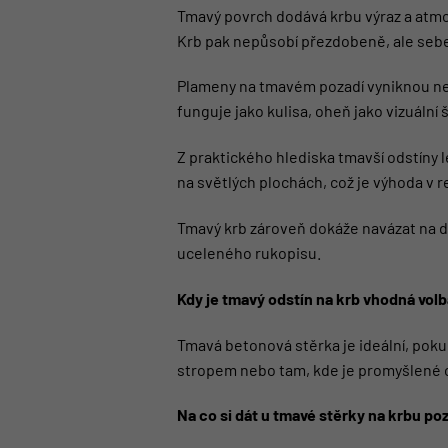
Tmavý povrch dodává krbu výraz a atmos
Krb pak nepůsobí přezdobeně, ale seb
Plameny na tmavém pozadí vyniknou nejv
funguje jako kulisa, oheň jako vizuální 
Z praktického hlediska tmavší odstíny 
na světlých plochách, což je výhoda v
Tmavý krb zároveň dokáže navázat na da
uceleného rukopisu.
Kdy je tmavý odstín na krb vhodná volb
Tmavá betonová stěrka je ideální, poku
stropem nebo tam, kde je promyšlené os
Na co si dát u tmavé stěrky na krbu po