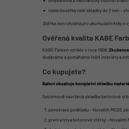
omyvatelná a mechanicky odolná finální
nízká tloušťka celé skladby do 2 mm – v
Stěrka není vhodná pro akumulační krby s v
Ověřená kvalita KABE Far
KABE Farben vzniklo v roce 1908.
Zkušenost
dodáváme a pomáháme řešit interiéry a ext
Co kupujete?
Balení obsahuje kompletní skladbu materiá
Systémově navržená skladba betonové stě
penetrace podkladu – Novalith MODE pe
první vrstva betonové stěrky – Novalit