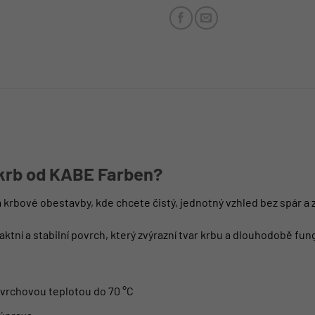
 krb od KABE Farben?
a krbové obestavby, kde chcete čistý, jednotný vzhled bez spár a
ktní a stabilní povrch, který zvýrazní tvar krbu a dlouhodobě fu
vrchovou teplotou do 70 °C