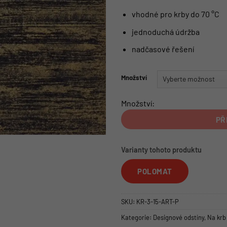
vhodné pro krby do 70 °C
jednoduchá údržba
nadčasové řešení
Množství
Množství:
PŘ
Varianty tohoto produktu
POLOMAT
SKU:
KR-3-15-ART-P
Kategorie:
Designové odstíny
,
Na krb