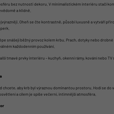
féru bez nutnosti dekoru. V minimalistickém interiéru stačí kom
evědomě a klidně.
ýrazněji. Oheň se čte kontrastně, působí luxusně a vytváří přiro
šperk.
lépe snášejí běžný provoz kolem krbu. Prach, dotyky nebo drobné
 reálném každodenním používání.
lší tmavé prvky interiéru – kuchyň, okenní rámy, kování nebo TV s
a
d chcete, aby krb byl výraznou dominantou prostoru. Hodí se do vě
větlení a cílem je spíše večerní, intimnější atmosféra.
zor