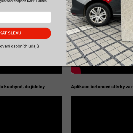
ných workshopech KABE Farben.
SKAT SLEVU
ování osobních údajů
o kuchyně, do jídelny
Aplikace betonové stěrky za 