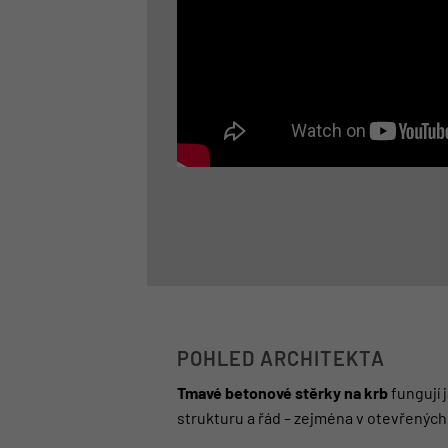
POHLED ARCHITEKTA
Tmavé betonové stěrky na krb
fungují 
strukturu a řád – zejména v otevřených 