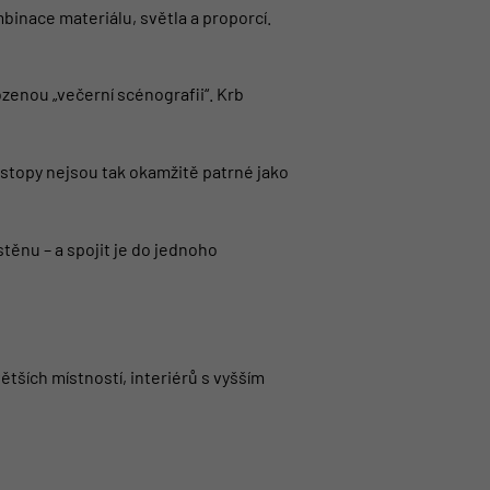
binace materiálu, světla a proporcí.
zenou „večerní scénografii“. Krb
 stopy nejsou tak okamžitě patrné jako
těnu – a spojit je do jednoho
tších místností, interiérů s vyšším