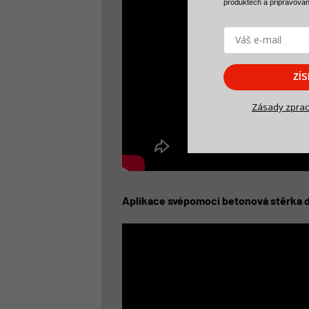
produktech a
připravova
ZÍ
Zásady zprac
Aplikace svépomoci betonová stěrka d