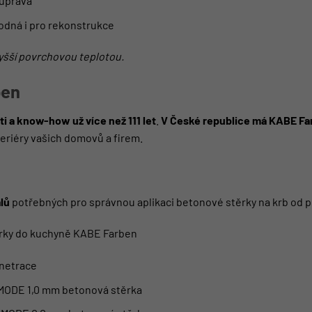
 úprava
hodná i pro rekonstrukce
yšší povrchovou teplotou.
ben
i a know-how už více než 111 let
.
V České republice má KABE Far
eriéry vašich domovů a firem.
lů
potřebných pro správnou aplikaci betonové stěrky na krb od pe
rky do kuchyně KABE Farben
netrace
h MODE 1,0 mm betonová stěrka