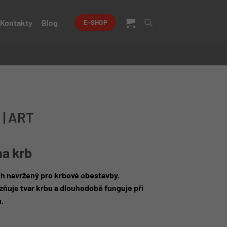
Kontakty
Blog
E-SHOP
b | ART
na krb
h navržený pro krbové obestavby.
azňuje tvar krbu a dlouhodobě funguje při
.