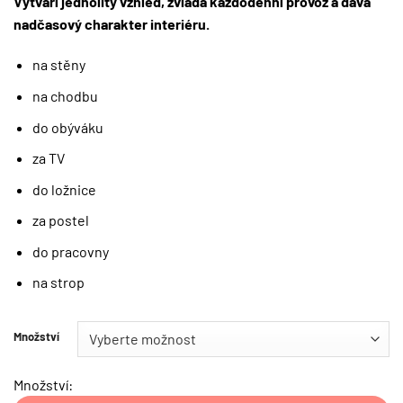
Vytváří jednolitý vzhled, zvládá každodenní provoz a dává
nadčasový charakter interiéru.
na stěny
na chodbu
do obýváku
za TV
do ložnice
za postel
do pracovny
na strop
Množství
Množství: