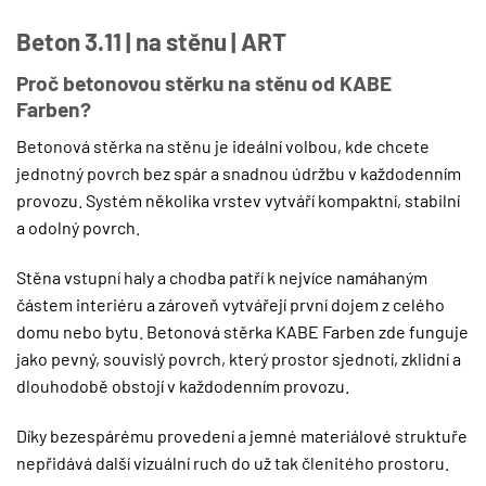
Beton 3.11 | na stěnu | ART
Proč betonovou stěrku na stěnu od KABE
Farben?
Betonová stěrka na stěnu je ideální volbou, kde chcete
jednotný povrch bez spár a snadnou údržbu v každodenním
provozu. Systém několika vrstev vytváří kompaktní, stabilní
a odolný povrch.
Stěna vstupní haly a chodba patří k nejvíce namáhaným
částem interiéru a zároveň vytvářejí první dojem z celého
domu nebo bytu. Betonová stěrka KABE Farben zde funguje
jako pevný, souvislý povrch, který prostor sjednotí, zklidní a
dlouhodobě obstojí v každodenním provozu.
Díky bezespárému provedení a jemné materiálové struktuře
nepřidává další vizuální ruch do už tak členitého prostoru.