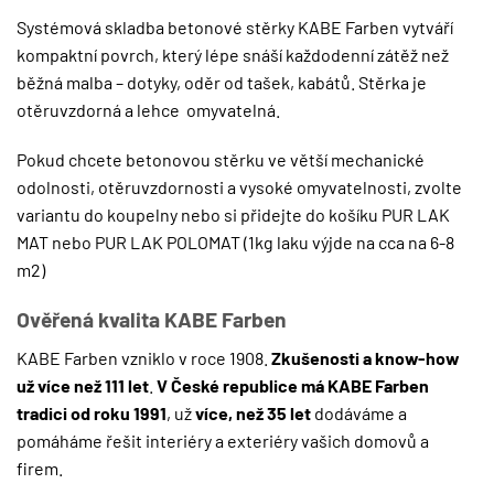
Systémová skladba betonové stěrky KABE Farben vytváří
kompaktní povrch, který lépe snáší každodenní zátěž než
běžná malba – dotyky, oděr od tašek, kabátů. Stěrka je
otěruvzdorná a lehce omyvatelná.
Pokud chcete betonovou stěrku ve větší mechanické
odolnosti, otěruvzdornosti a vysoké omyvatelnosti, zvolte
variantu do koupelny nebo si přidejte do košíku
PUR LAK
MAT
nebo
PUR LAK POLOMAT
(1kg laku výjde na cca na 6-8
m2)
Ověřená kvalita KABE Farben
KABE Farben vzniklo v roce 1908.
Zkušenosti a know-how
už více než 111 let
.
V České republice má KABE Farben
tradici od roku 1991
, už
více, než 35 let
dodáváme a
pomáháme řešit interiéry a exteriéry vašich domovů a
firem.