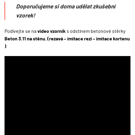
Doporučujeme si doma udělat zkušební
vzorek!
Podívejte se na
video vzorník
s odstínem betonové stěrky
Beton 3.11 na stěnu. (rezavá – imitace rezi – imitace kortenu
)