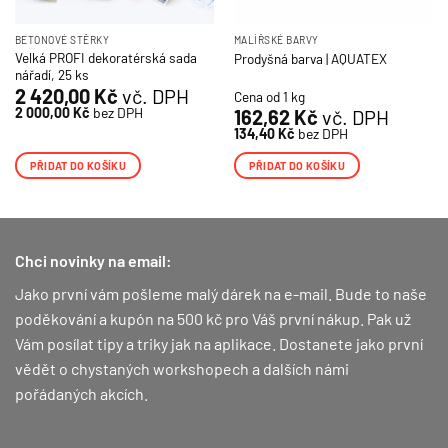
BETONOVÉ STĚRKY
MALÍŘSKÉ BARVY
Velká PROFI dekoratérská sada
Prodyšná barva | AQUATEX
nářadí, 25 ks
2 420,00
Kč
vč. DPH
Cena od 1 kg
2 000,00
Kč
bez DPH
162,62
Kč
vč. DPH
134,40
Kč
bez DPH
PŘIDAT DO KOŠÍKU
PŘIDAT DO KOŠÍKU
Chci novinky na email:
Jako první vám pošleme malý dárek na e-mail. Bude to naše
poděkování a kupón na 500 kč pro Váš první nákup.
Pak už
Vám posílat tipy a triky jak na aplikace. Dostanete jako první
vědět o chystaných workshopech a dalších námi
pořádaných akcích.