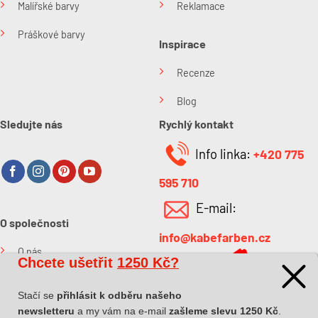
Malířské barvy
Reklamace
Práškové barvy
Inspirace
Recenze
Blog
Sledujte nás
Rychlý kontakt
Info linka:
+420 775
595 710
E-mail:
O společnosti
info@kabefarben.cz
O nás
Chcete ušetřit
1250 Kč?
Kontakt
Stačí se
přihlásit k odběru našeho
newsletteru
a my vám na e-mail
zašleme slevu 1250 Kč
.