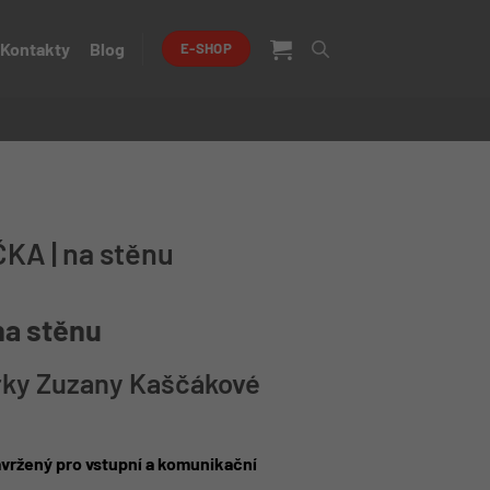
Kontakty
Blog
E-SHOP
KA | na stěnu
na stěnu
rky Zuzany Kaščákové
vržený pro vstupní a komunikační