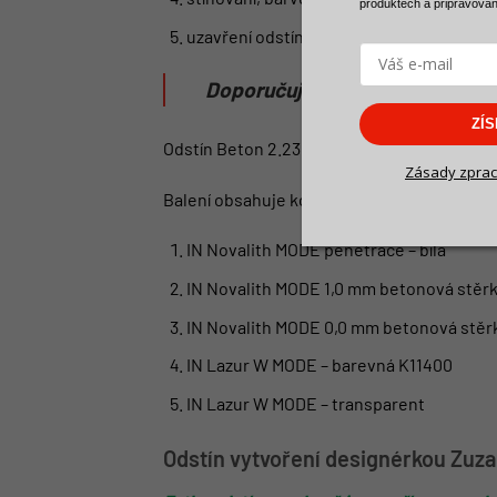
produktech a
připravova
uzavření odstínu – Lazur MODE W – tran
Doporučujeme si doma udělat z
ZÍ
Odstín Beton 2.23 RUINIČKA pro aplikaci be
Zásady zprac
Balení obsahuje kompletní skladbu
do inter
IN Novalith MODE penetrace – bílá
IN Novalith MODE 1,0 mm betonová stěrk
IN Novalith MODE 0,0 mm betonová stěr
IN Lazur W MODE – barevná K11400
IN Lazur W MODE – transparent
Odstín vytvoření designérkou Zuz