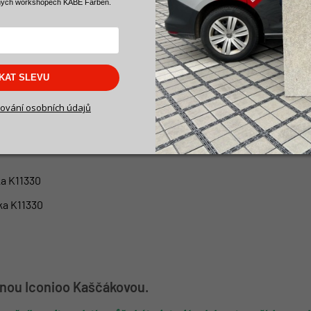
ných workshopech KABE Farben.
sparent
kušební vzorek!
SKAT SLEVU
tonové stěrky na stěnu do interiéru.
ování osobních údajů
iéru
, potřebnou k aplikaci
betonové stěrky na stěnu Beton 2.23
a K11330
ka K11330
anou Iconioo Kaščákovou.