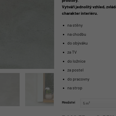
prostory.
Vytváří jednolitý vzhled, zvl
charakter interiéru.
na stěny
na chodbu
do obýváku
za TV
do ložnice
za postel
do pracovny
na strop
Množství