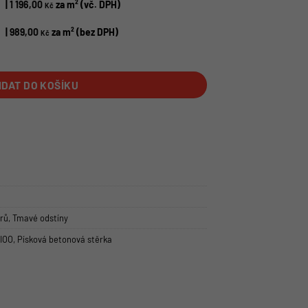
|
1 196,00
za m² (vč. DPH)
Kč
|
989,00
za m² (bez DPH)
Kč
IDAT DO KOŠÍKU
érů
,
Tmavé odstíny
IOO
,
Písková betonová stěrka