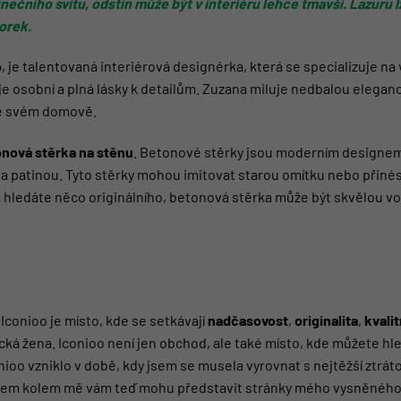
ečního svitu, odstín může být v interiéru lehce tmavší. Lazuru lz
orek.
o
, je talentovaná interiérová designérka, která se specializuje n
e je osobní a plná lásky k detailům. Zuzana miluje nedbalou eleganci
 ve svém domově.
nová stěrka na stěnu
. Betonové stěrky jsou moderním designem
 a patinou. Tyto stěrky mohou imitovat starou omítku nebo přinés
a hledáte něco originálního, betonová stěrka může být skvělou vo
. Iconioo je místo, kde se setkávají
nadčasovost
,
originalita
,
kvalit
ická žena. Iconioo není jen obchod, ale také místo, kde můžete hl
onioo vzniklo v době, kdy jsem se musela vyrovnat s nejtěžší ztrát
lidem kolem mě vám teď mohu představit stránky mého vysněného