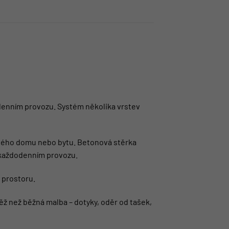
odenním provozu. Systém několika vrstev
celého domu nebo bytu. Betonová stěrka
v každodenním provozu.
 prostoru.
ž než běžná malba – dotyky, oděr od tašek,