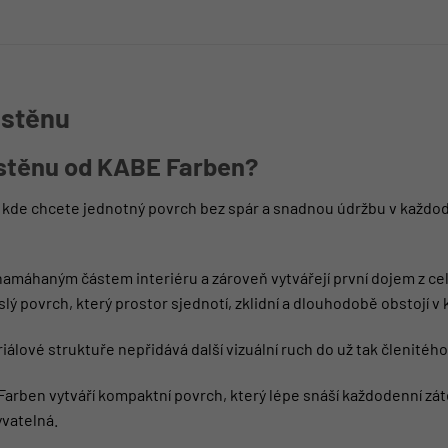
 stěnu
 stěnu od KABE Farben?
u, kde chcete jednotný povrch bez spár a snadnou údržbu v každ
e namáhaným částem interiéru a zároveň vytvářejí první dojem z 
lý povrch, který prostor sjednotí, zklidní a dlouhodobě obstojí 
lové struktuře nepřidává další vizuální ruch do už tak členitého
ben vytváří kompaktní povrch, který lépe snáší každodenní zátě
yvatelná.