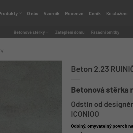
Produkty
O nás
Vzorník
Recenze
Ceník
Ke stažení
Betonové stěrky
Zateplení domu
Fasádní omítky
ny
Beton 2.23 RUINIČ
Betonová stěrka 
Odstín od designé
ICONIOO
Odolný, omyvatelný povrch na