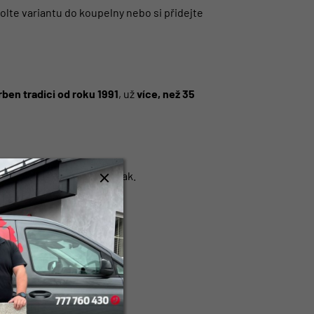
lte variantu do koupelny nebo si přidejte
ben tradici od roku 1991
, už
více, než 35
od penetrace po finální lak.