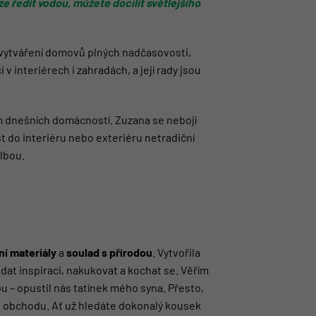
e ředit vodou, můžete docílit světlejšího
a vytváření domovů plných nadčasovosti,
 v interiérech i zahradách, a její rady jsou
 dnešních domácností. Zuzana se nebojí
t do interiéru nebo exteriéru netradiční
lbou.
ní materiály
a
soulad s přírodou
. Vytvořila
edat inspiraci, nakukovat a kochat se. Věřím
ou – opustil nás tatínek mého syna. Přesto,
 obchodu. Ať už hledáte dokonalý kousek