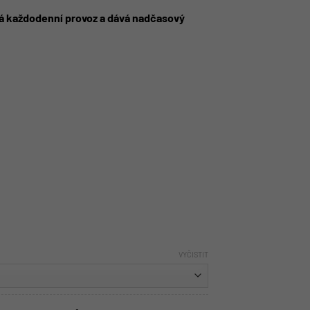
ádá každodenní provoz a dává nadčasový
VYČISTIT