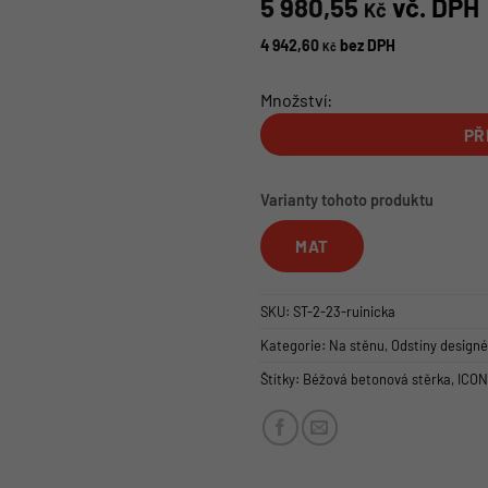
5 980,55
vč. DPH
Kč
4 942,60
bez DPH
Kč
Množství:
PŘ
Varianty tohoto produktu
MAT
SKU:
ST-2-23-ruinicka
Kategorie:
Na stěnu
,
Odstíny design
Štítky:
Béžová betonová stěrka
,
ICON