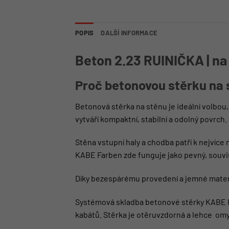
POPIS
DALŠÍ INFORMACE
Beton 2.23 RUINIČKA | na
Proč betonovou stěrku na
Betonová stěrka na stěnu je ideální volbo
vytváří kompaktní, stabilní a odolný povrch.
Stěna vstupní haly a chodba patří k nejvíc
KABE Farben zde funguje jako pevný, souvis
Díky bezespárému provedení a jemné materiá
Systémová skladba betonové stěrky KABE Far
kabátů. Stěrka je otěruvzdorná a lehce om