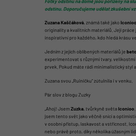
Fotky odstínu na domě jsou pořízeny na slun
odstínu. Doporučujeme udělat zkušební vz
Zuzana Kaščáková
, známá také jako
Iconio
originality a kvalitních materiálů. Její prác
inspirativní pro každého, kdo hledá krásu
Jedním z jejích oblíbených materiálů je
beto
experimentovat s různými tvary, velikostmi
prvek. Pokud máte rádi minimalistický styl 
Zuzana svou „Ruiničku“ zútulnila i v venku.
Pár slov z blogu Zuzky
„Ahoj! Jsem
Zuzka
, tvůrkyně světa
Iconioo
jsem tento svět jako věčně snící a optimist
v osobní přístup, laskavost a vstřícnost. Ic
nebo právě proto, díky několika úžasným 