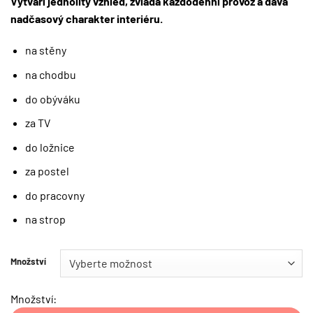
Vytváří jednolitý vzhled, zvládá každodenní provoz a dává
nadčasový charakter interiéru.
na stěny
na chodbu
do obýváku
za TV
do ložnice
za postel
do pracovny
na strop
Množství
Množství: