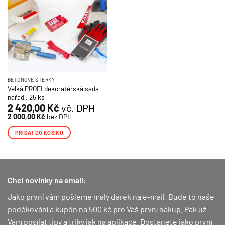
BETONOVÉ STĚRKY
Velká PROFI dekoratérská sada
nářadí, 25 ks
2 420,00
Kč
vč. DPH
2 000,00
Kč
bez DPH
PŘIDAT DO KOŠÍKU
Chci novinky na email:
Jako první vám pošleme malý dárek na e-mail. Bude to naše
poděkování a kupón na 500 kč pro Váš první nákup.
Pak už
Vám posílat tipy a triky jak na aplikace. Dostanete jako první