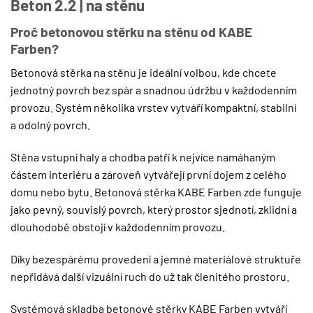
Beton 2.2 | na stěnu
Proč betonovou stěrku na stěnu od KABE
Farben?
Betonová stěrka na stěnu je ideální volbou, kde chcete
jednotný povrch bez spár a snadnou údržbu v každodenním
provozu. Systém několika vrstev vytváří kompaktní, stabilní
a odolný povrch.
Stěna vstupní haly a chodba patří k nejvíce namáhaným
částem interiéru a zároveň vytvářejí první dojem z celého
domu nebo bytu. Betonová stěrka KABE Farben zde funguje
jako pevný, souvislý povrch, který prostor sjednotí, zklidní a
dlouhodobě obstojí v každodenním provozu.
Díky bezespárému provedení a jemné materiálové struktuře
nepřidává další vizuální ruch do už tak členitého prostoru.
Systémová skladba betonové stěrky KABE Farben vytváří