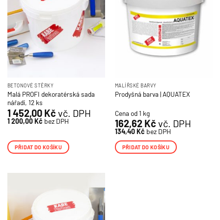
BETONOVÉ STĚRKY
MALÍŘSKÉ BARVY
Malá PROFI dekoratérská sada
Prodyšná barva | AQUATEX
nářadí, 12 ks
1 452,00
Kč
vč. DPH
Cena od 1 kg
1 200,00
Kč
bez DPH
162,62
Kč
vč. DPH
134,40
Kč
bez DPH
PŘIDAT DO KOŠÍKU
PŘIDAT DO KOŠÍKU