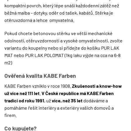
kompaktní povrch, který lépe snáší každodenní zátěž než
běžná malba – dotyky, oděr od tašek, kabátů. Stěrka je
otěruvzdorná a lehce omyvatelná.
Pokud chcete betonovou stěrku ve větší mechanické
odolnosti, otěruvzdornosti a vysoké omyvatelnosti, zvolte
variantu do koupelny nebo si přidejte do košíku
PUR LAK
MAT
nebo
PUR LAK POLOMAT
(1kg laku výjde na cca na 6-8
m2)
Ověřená kvalita KABE Farben
KABE Farben vzniklo v roce 1908.
Zkušenosti a know-how
už více než 111 let
.
V České republice má KABE Farben
tradici od roku 1991
, už
více, než 35 let
dodáváme a
pomáháme řešit interiéry a exteriéry vašich domovů a
firem.
Co kupujete?