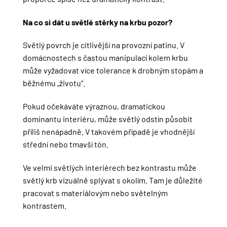
Na co si dát u světlé stěrky na krbu pozor?
Světlý povrch je citlivější na provozní patinu. V
domácnostech s častou manipulací kolem krbu
může vyžadovat více tolerance k drobným stopám a
běžnému „životu“.
Pokud očekáváte výraznou, dramatickou
dominantu interiéru, může světlý odstín působit
příliš nenápadně. V takovém případě je vhodnější
střední nebo tmavší tón.
Ve velmi světlých interiérech bez kontrastu může
světlý krb vizuálně splývat s okolím. Tam je důležité
pracovat s materiálovým nebo světelným
kontrastem.