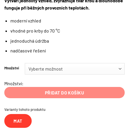
Vytváří jednolitý vzhled, zvýrazňuje tvar krbu a dlouhodobě
funguje při běžných provozních teplotách.
moderní vzhled
vhodné pro krby do 70 °C
jednoduchá údržba
nadčasové řešení
Množství
Množství:
PŘIDAT DO KOŠÍKU
Varianty tohoto produktu
MAT