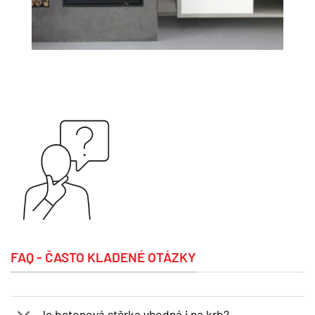
FAQ - ČASTO KLADENÉ OTÁZKY
Je betonová stěrka vhodná i na krb?