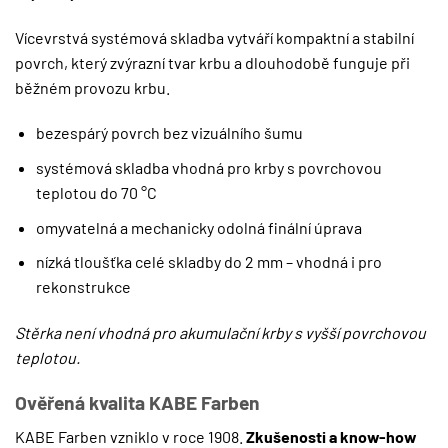
Vícevrstvá systémová skladba vytváří kompaktní a stabilní
povrch, který zvýrazní tvar krbu a dlouhodobě funguje při
běžném provozu krbu.
bezespárý povrch bez vizuálního šumu
systémová skladba vhodná pro krby s povrchovou
teplotou do 70 °C
omyvatelná a mechanicky odolná finální úprava
nízká tloušťka celé skladby do 2 mm – vhodná i pro
rekonstrukce
Stěrka není vhodná pro akumulační krby s vyšší povrchovou
teplotou.
Ověřená kvalita KABE Farben
KABE Farben vzniklo v roce 1908.
Zkušenosti a know-how