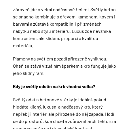
Zároveň jde o velmi nadčasové řešení. Světlý beton
se snadno kombinuje s dřevem, kamenem, kovem i
barvami a zůstává kompatibilní i při změnách
nábytku nebo stylu interiéru. Luxus zde nevzniká
kontrastem, ale klidem, proporcí a kvalitou
materiálu.
Plameny na světlém pozadí přirozeně vyniknou.
Oheň se stává vizuálním šperkem a krb funguje jako
jeho klidný rám.
Kdy je světlý odstín na krb vhodná volba?
Světlý odstín betonové stěrky je ideální, pokud
hledáte klidný, luxusní a nadčasový krb, který
nepřebíjí interiér, ale přirozeně do něj zapadá. Hodí
se do prostorů, kde chcete zdůraznit architekturu a
proporce spíše než dramatický kontrast.