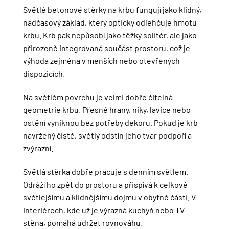
Světlé betonové stěrky na krbu fungují jako klidný,
nadčasový základ, který opticky odlehčuje hmotu
krbu. Krb pak nepůsobí jako těžký solitér, ale jako
přirozeně integrovaná součást prostoru, což je
výhoda zejména v menších nebo otevřených
dispozicích.
Na světlém povrchu je velmi dobře čitelná
geometrie krbu. Přesné hrany, niky, lavice nebo
ostění vyniknou bez potřeby dekoru. Pokud je krb
navržený čistě, světlý odstín jeho tvar podpoří a
zvýrazní.
Světlá stěrka dobře pracuje s denním světlem.
Odráží ho zpět do prostoru a přispívá k celkově
světlejšímu a klidnějšímu dojmu v obytné části. V
interiérech, kde už je výrazná kuchyň nebo TV
stěna, pomáhá udržet rovnováhu.