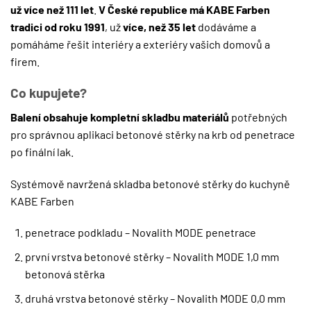
už více než 111 let
.
V České republice má KABE Farben
tradici od roku 1991
, už
více, než 35 let
dodáváme a
pomáháme řešit interiéry a exteriéry vašich domovů a
firem.
Co kupujete?
Balení obsahuje kompletní skladbu materiálů
potřebných
pro správnou aplikaci betonové stěrky na krb od penetrace
po finální lak.
Systémově navržená skladba betonové stěrky do kuchyně
KABE Farben
penetrace podkladu – Novalith MODE penetrace
první vrstva betonové stěrky – Novalith MODE 1,0 mm
betonová stěrka
druhá vrstva betonové stěrky – Novalith MODE 0,0 mm