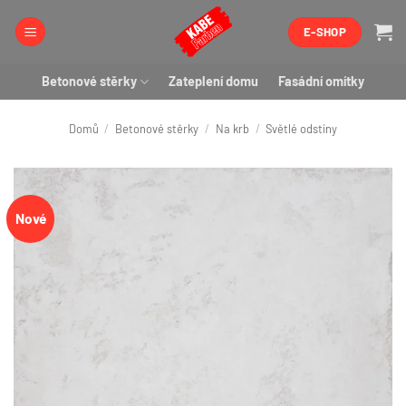
Přeskočit
E-SHOP
na
obsah
Betonové stěrky
Zateplení domu
Fasádní omítky
Domů
/
Betonové stěrky
/
Na krb
/
Světlé odstíny
Nové