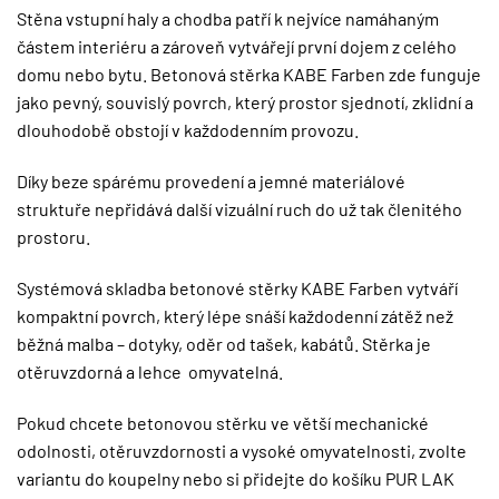
Stěna vstupní haly a chodba patří k nejvíce namáhaným
částem interiéru a zároveň vytvářejí první dojem z celého
domu nebo bytu. Betonová stěrka KABE Farben zde funguje
jako pevný, souvislý povrch, který prostor sjednotí, zklidní a
dlouhodobě obstojí v každodenním provozu.
Díky beze spárému provedení a jemné materiálové
struktuře nepřidává další vizuální ruch do už tak členitého
prostoru.
Systémová skladba betonové stěrky KABE Farben vytváří
kompaktní povrch, který lépe snáší každodenní zátěž než
běžná malba – dotyky, oděr od tašek, kabátů. Stěrka je
otěruvzdorná a lehce omyvatelná.
Pokud chcete betonovou stěrku ve větší mechanické
odolnosti, otěruvzdornosti a vysoké omyvatelnosti, zvolte
variantu do koupelny nebo si přidejte do košíku
PUR LAK