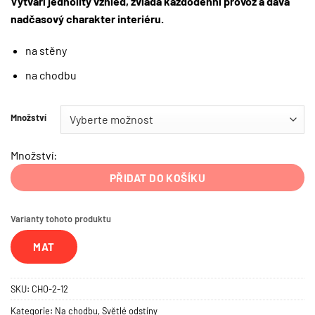
Vytváří jednolitý vzhled, zvládá každodenní provoz a dává
nadčasový charakter interiéru.
na stěny
na chodbu
Množství
Množství:
PŘIDAT DO KOŠÍKU
Varianty tohoto produktu
MAT
SKU:
CHO-2-12
Kategorie:
Na chodbu
,
Světlé odstíny