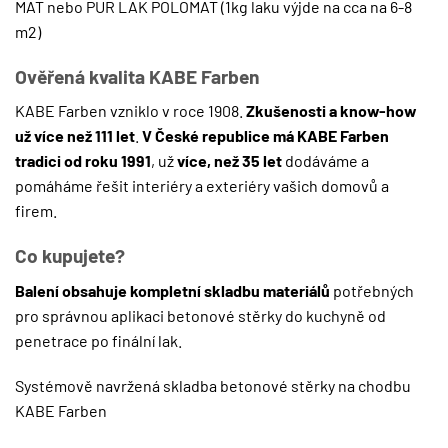
MAT
nebo
PUR LAK POLOMAT
(1kg laku výjde na cca na 6-8
m2)
Ověřená kvalita KABE Farben
KABE Farben vzniklo v roce 1908.
Zkušenosti a know-how
už více než 111 let
.
V České republice má KABE Farben
tradici od roku 1991
, už
více, než 35 let
dodáváme a
pomáháme řešit interiéry a exteriéry vašich domovů a
firem.
Co kupujete?
Balení obsahuje kompletní skladbu materiálů
potřebných
pro správnou aplikaci betonové stěrky do kuchyně od
penetrace po finální lak.
Systémově navržená skladba betonové stěrky na chodbu
KABE Farben