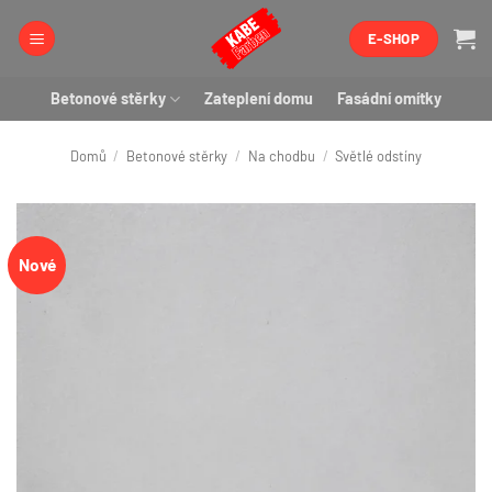
Přeskočit
E-SHOP
na
obsah
Betonové stěrky
Zateplení domu
Fasádní omítky
Domů
/
Betonové stěrky
/
Na chodbu
/
Světlé odstíny
Nové