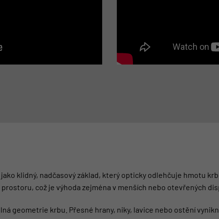
jako klidný, nadčasový základ, který opticky odlehčuje hmotu krbu
t prostoru, což je výhoda zejména v menších nebo otevřených dis
lná geometrie krbu. Přesné hrany, niky, lavice nebo ostění vynik