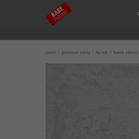
Přeskočit
na
obsah
Domů
/
Betonové stěrky
/
Na krb
/
Světlé odstíny