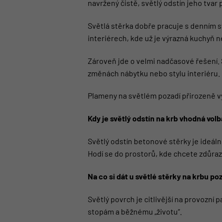
navržený čistě, světlý odstín jeho tvar 
Světlá stěrka dobře pracuje s denním sv
interiérech, kde už je výrazná kuchyň
Zároveň jde o velmi nadčasové řešení.
změnách nábytku nebo stylu interiéru. 
Plameny na světlém pozadí přirozeně vy
Kdy je světlý odstín na krb vhodná volb
Světlý odstín betonové stěrky je ideální
Hodí se do prostorů, kde chcete zdůraz
Na co si dát u světlé stěrky na krbu po
Světlý povrch je citlivější na provozn
stopám a běžnému „životu“.