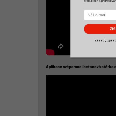
produktech a
připravova
ZÍ
Zásady zprac
Aplikace svépomoci betonová stěrka d