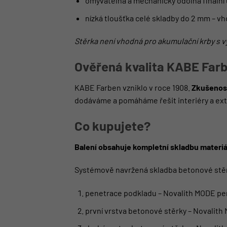
omyvatelná a mechanicky odolná finální
nízká tloušťka celé skladby do 2 mm – v
Stěrka není vhodná pro akumulační krby s v
Ověřená kvalita KABE Far
KABE Farben vzniklo v roce 1908.
Zkušenost
dodáváme a pomáháme řešit interiéry a ext
Co kupujete?
Balení obsahuje kompletní skladbu materiá
Systémově navržená skladba betonové stě
penetrace podkladu – Novalith MODE pe
první vrstva betonové stěrky – Novalit