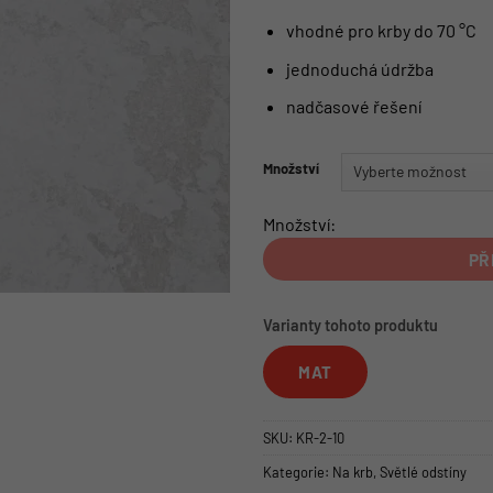
vhodné pro krby do 70 °C
jednoduchá údržba
nadčasové řešení
Množství
Množství:
PŘ
Varianty tohoto produktu
MAT
SKU:
KR-2-10
Kategorie:
Na krb
,
Světlé odstíny