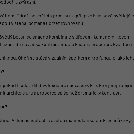
podpoří a zvýrazní.
ětlem. Odráží ho zpět do prostoru a přispívá k celkově světlejší
 nebo TV stěna, pomáhá udržet rovnováhu.
 Světlý beton se snadno kombinuje s dřevem, kamenem, kovem i ba
Luxus zde nevzniká kontrastem, ale klidem, proporcí a kvalitou m
niknou. Oheň se stává vizuálním šperkem a krb funguje jako jeho
a?
, pokud hledáte klidný, luxusní a nadčasový krb, který nepřebíjí in
nit architekturu a proporce spíše než dramatický kontrast.
zor?
í patinu. V domácnostech s častou manipulací kolem krbu může vy