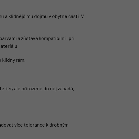
mu a klidnějšímu dojmu v obytné části. V
rvami a zůstává kompatibilní i při
ateriálu.
 klidný rám.
teriér, ale přirozeně do něj zapadá.
žadovat více tolerance k drobným