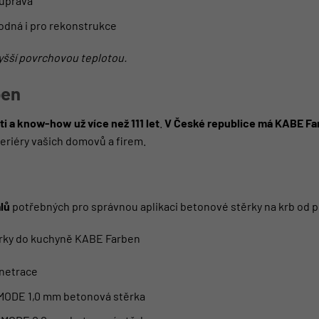
 úprava
hodná i pro rekonstrukce
yšší povrchovou teplotou.
ben
i a know-how už více než 111 let
.
V České republice má KABE Far
eriéry vašich domovů a firem.
lů
potřebných pro správnou aplikaci betonové stěrky na krb od pe
rky do kuchyně KABE Farben
netrace
h MODE 1,0 mm betonová stěrka