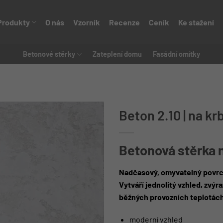
Produkty
O nás
Vzorník
Recenze
Ceník
Ke stažení
Betonové stěrky
Zateplení domu
Fasádní omítky
Beton 2.10 | na kr
Betonová stěrka 
Nadčasový, omyvatelný povrc
Vytváří jednolitý vzhled, zvýr
běžných provozních teplotách
moderní vzhled