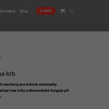
Kontakty
Blog
E-SHOP
b
na krb
h navržený pro krbové obestavby.
azňuje tvar krbu a dlouhodobě funguje při
.