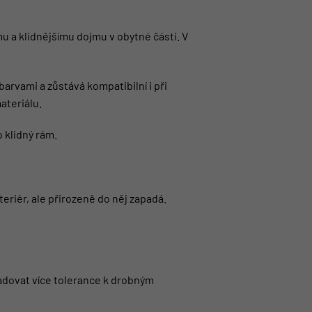
mu a klidnějšímu dojmu v obytné části. V
rvami a zůstává kompatibilní i při
ateriálu.
 klidný rám.
teriér, ale přirozeně do něj zapadá.
žadovat více tolerance k drobným