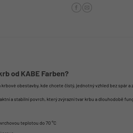
 krb od KABE Farben?
a krbové obestavby, kde chcete čistý, jednotný vzhled bez spár a
ktní a stabilní povrch, který zvýrazní tvar krbu a dlouhodobě fu
vrchovou teplotou do 70 °C