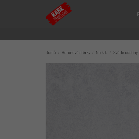
Přeskočit
na
obsah
Domů
/
Betonové stěrky
/
Na krb
/
Světlé odstíny