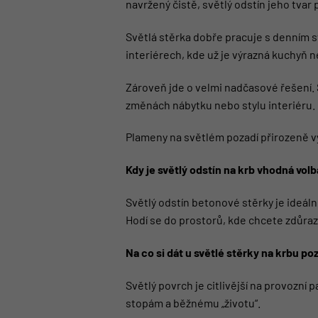
navržený čistě, světlý odstín jeho tvar 
Světlá stěrka dobře pracuje s denním sv
interiérech, kde už je výrazná kuchyň
Zároveň jde o velmi nadčasové řešení.
změnách nábytku nebo stylu interiéru. 
Plameny na světlém pozadí přirozeně vy
Kdy je světlý odstín na krb vhodná volb
Světlý odstín betonové stěrky je ideální
Hodí se do prostorů, kde chcete zdůraz
Na co si dát u světlé stěrky na krbu po
Světlý povrch je citlivější na provozn
stopám a běžnému „životu“.