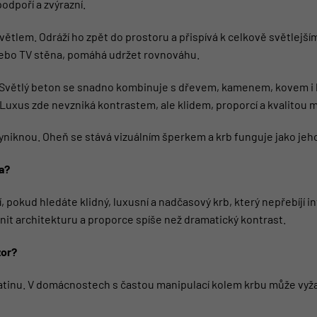
podpoří a zvýrazní.
ětlem. Odráží ho zpět do prostoru a přispívá k celkově světlejší
 nebo TV stěna, pomáhá udržet rovnováhu.
 Světlý beton se snadno kombinuje s dřevem, kamenem, kovem i ba
Luxus zde nevzniká kontrastem, ale klidem, proporcí a kvalitou m
niknou. Oheň se stává vizuálním šperkem a krb funguje jako jeho
a?
, pokud hledáte klidný, luxusní a nadčasový krb, který nepřebíjí in
nit architekturu a proporce spíše než dramatický kontrast.
zor?
í patinu. V domácnostech s častou manipulací kolem krbu může vy