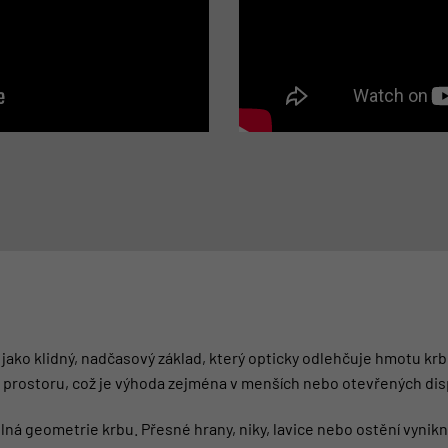
jako klidný, nadčasový základ, který opticky odlehčuje hmotu krbu
t prostoru, což je výhoda zejména v menších nebo otevřených dis
lná geometrie krbu. Přesné hrany, niky, lavice nebo ostění vynik