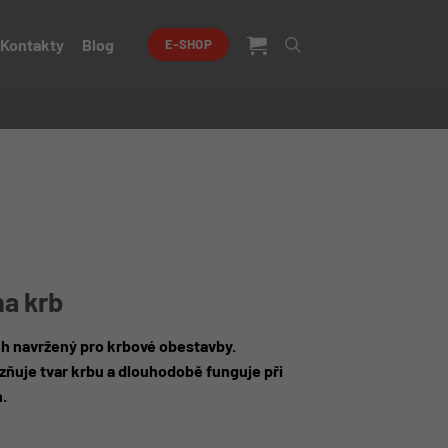
Kontakty
Blog
E-SHOP
na krb
h navržený pro krbové obestavby.
azňuje tvar krbu a dlouhodobě funguje při
.