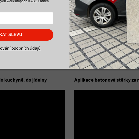
ných workshopech KABE Farben.
SKAT SLEVU
ování osobních údajů
o kuchyně, do jídelny
Aplikace betonové stěrky za 