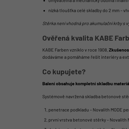
omyvatelná a mechanicky odolná finální
nízká tloušťka celé skladby do 2 mm – v
Stěrka není vhodná pro akumulační krby s v
Ověřená kvalita KABE Far
KABE Farben vzniklo v roce 1908.
Zkušenost
dodáváme a pomáháme řešit interiéry a ext
Co kupujete?
Balení obsahuje kompletní skladbu materiá
Systémově navržená skladba betonové stě
penetrace podkladu – Novalith MODE pe
první vrstva betonové stěrky – Novalit