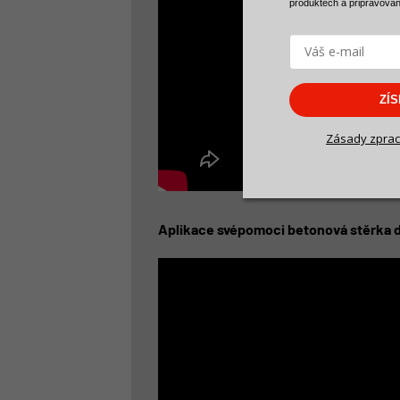
produktech a
připravova
ZÍ
Zásady zprac
Aplikace svépomoci betonová stěrka d