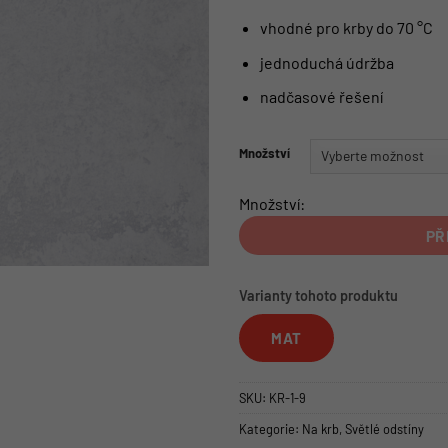
vhodné pro krby do 70 °C
jednoduchá údržba
nadčasové řešení
Množství
Množství:
PŘ
Varianty tohoto produktu
MAT
SKU:
KR-1-9
Kategorie:
Na krb
,
Světlé odstíny