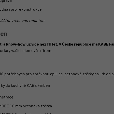
 úprava
hodná i pro rekonstrukce
yšší povrchovou teplotou.
ben
i a know-how už více než 111 let
.
V České republice má KABE Far
eriéry vašich domovů a firem.
lů
potřebných pro správnou aplikaci betonové stěrky na krb od pe
rky do kuchyně KABE Farben
netrace
h MODE 1,0 mm betonová stěrka