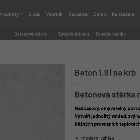
Produkty
O nás
Vzorník
Recenze
Ceník
Ke stažení
Betonové stěrky
Zateplení domu
Fasádní omítky
Beton 1.9 | na krb
Betonová stěrka 
Nadčasový, omyvatelný povrc
Vytváří jednolitý vzhled, zvýr
běžných provozních teplotách
moderní vzhled