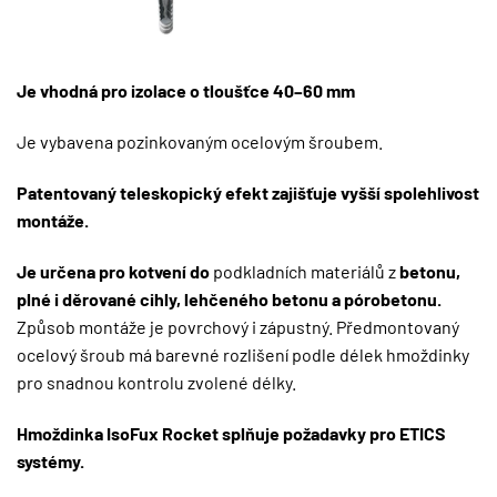
Je vhodná pro izolace o tloušťce 40–60 mm
Je vybavena pozinkovaným ocelovým šroubem.
Patentovaný teleskopický efekt zajišťuje vyšší spolehlivost
montáže.
Je určena pro kotvení do
podkladních materiálů z
betonu,
plné i děrované cihly, lehčeného betonu a pórobetonu.
Způsob montáže je povrchový i zápustný. Předmontovaný
ocelový šroub má barevné rozlišení podle délek hmoždinky
pro snadnou kontrolu zvolené délky.
Hmoždinka IsoFux Rocket splňuje požadavky pro ETICS
systémy.