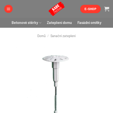
Přeskočit
E-SHOP
na
obsah
Betonové stěrky
Zateplení domu
Fasádní omítky
Domů
/
Sanační zateplení