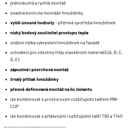
jednoduchá a rychlá montáž
snadná kontrola montáže hmoždinky
vyšší únosné hodnoty
– příznivá spotřeba hmoždinek
nízký bodový součinitel prostupu tepla
snížení rizika vykreslení hmoždinek na fasádě
schválení pro všechny třídy stavebních materiálů (A, B, C,
D, E)
zápustná i povrchová montáž
trvalý přítlak hmoždinky
přesně definovaná montáž na líc izolantu
lze kombinovat s prostorovým rozšiřujícím talířem MW-
CUP
lze kombinovat s přídavnými rozšiřujícími talíři T90 a T140