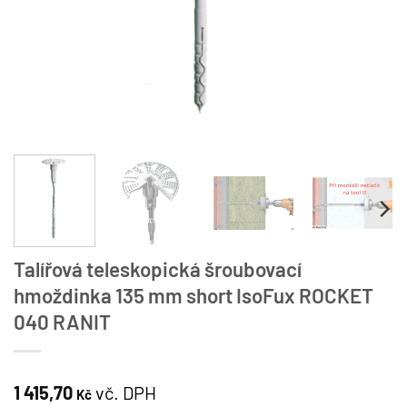
Talířová teleskopická šroubovací
hmoždinka 135 mm short IsoFux ROCKET
040 RANIT
1 415,70
vč. DPH
Kč