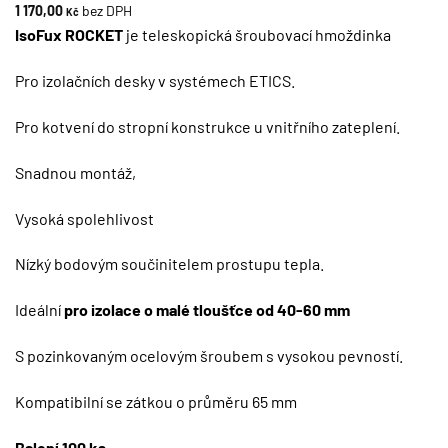
1 170,00
bez DPH
Kč
IsoFux ROCKET
je teleskopická šroubovací hmoždinka
Pro izolačních desky v systémech ETICS.
Pro kotvení do stropní konstrukce u vnitřního zateplení.
Snadnou montáž,
Vysoká spolehlivost
Nízký bodovým součinitelem prostupu tepla.
Ideální
pro izolace o malé tloušťce od 40-60 mm
S pozinkovaným ocelovým šroubem s vysokou pevností.
Kompatibilní se zátkou o průměru 65 mm
Balení 100 ks