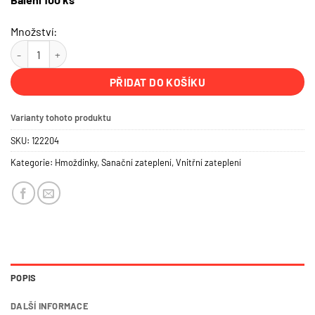
Množství:
Talířová teleskopická šroubovací hmoždinka 135 mm short IsoFux 
PŘIDAT DO KOŠÍKU
Varianty tohoto produktu
SKU:
122204
Kategorie:
Hmoždinky
,
Sanační zateplení
,
Vnitřní zateplení
POPIS
DALŠÍ INFORMACE