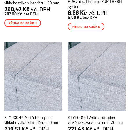
PUR zátka | 65 mm | PUR THERM
vlhkého zdiva v interiéru – 40 mm
system
250,47
Kč
vč. DPH
6,66
Kč
vč. DPH
207,00
Kč
bez DPH
5,50
Kč
bez DPH
PŘIDAT DO KOŠÍKU
PŘIDAT DO KOŠÍKU
STYRCON® | Vnitřní zateplení
STYRCON® | Vnitřní zateplení
vlhkého zdiva v interiéru – 50 mm
vlhkého zdiva v interiéru – 30 mm
279,51
Kč
vč. DPH
221,43
Kč
vč. DPH