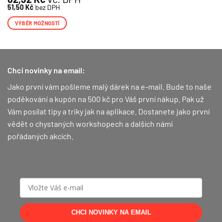
51,50
Kč
bez DPH
VÝBĚR MOŽNOSTÍ
Tento
produkt
má
více
Chci novinky na email:
variant.
Jako první vám pošleme malý dárek na e-mail. Bude to naše
Možnosti
lze
poděkování a kupón na 500 kč pro Váš první nákup.
Pak už
vybrat
Vám posílat tipy a triky jak na aplikace. Dostanete jako první
na
vědět o chystaných workshopech a dalších námi
stránce
pořádaných akcích.
produktu
CHCI NOVINKY NA EMAIL