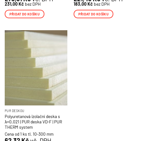
231,00
Kč
bez DPH
183,00
Kč
bez DPH
PŘIDAT DO KOŠÍKU
PŘIDAT DO KOŠÍKU
PUR DESKOU
Polyuretanová izolační deska s
λ=0,021 | PUR deska VD-F | PUR
THERM system
Cena od 1 ks tl. 10-300 mm
62,32
Kč
vč. DPH