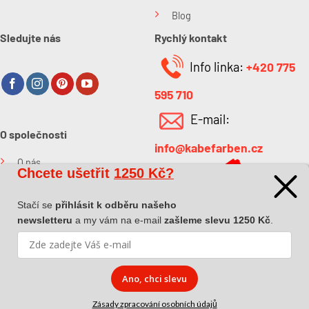
Blog
Sledujte nás
Rychlý kontakt
Info linka:
+420 775
595 710
E-mail:
O společnosti
info@kabefarben.cz
O nás
Chcete ušetřit
1250 Kč?
Kontakt
Stačí se
přihlásit k odběru našeho
newsletteru
a my vám na e-mail
zašleme slevu 1250 Kč
.
Ano, chci slevu
Copyright 2026 ©
Dova a.s.
|
Pokyny k převzetí zásilky
|
Zásady
zpracování osobních údajů
|
Affiliate spolupráce
Zásady zpracování osobních údajů