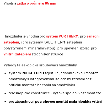
Vhodná
zátka o průměru 65 mm
Hmoždinka je vhodná pro
system PUR THERM
, pro
sanační
zateplení
, i pro sytsémy KABETHERM (zateplení
polystyrenem, minerální vatou) i pro upevnění izolací pro
vnitřní zateplení
stropní konstrukce
Výhody teleskopické šroubovací hmoždinky
systém
ROCKET OPTI
zajišťuje jednokrokovou montáž
hmoždinky s integrovanými izolačními zátkami bez
přítlaku montážního toolu na hmoždinku
teleskopická konstrukce – vysoká spolehlivost montáže
pro zápustnou i povrchovou montáž malá hloubka vrtání