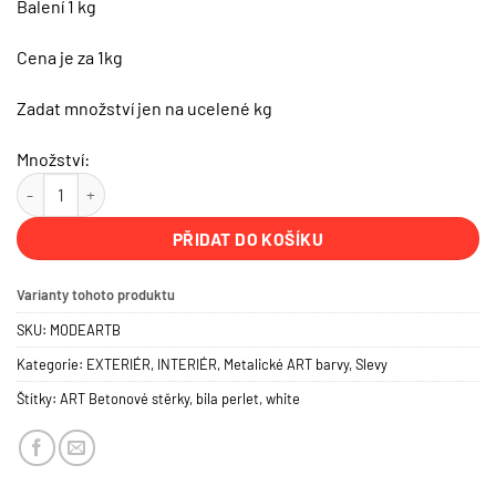
Balení 1 kg
Cena je za 1kg
Zadat množství jen na ucelené kg
Množství:
NOVALITH MODE ART Decor, perleťově bílá lazura množství
PŘIDAT DO KOŠÍKU
Varianty tohoto produktu
SKU:
MODEARTB
Kategorie:
EXTERIÉR
,
INTERIÉR
,
Metalické ART barvy
,
Slevy
Štítky:
ART Betonové stěrky
,
bila perlet
,
white