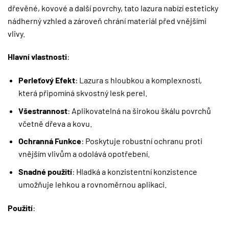
dřevěné, kovové a další povrchy, tato lazura nabízí esteticky
nádherný vzhled a zároveň chrání materiál před vnějšími
vlivy.
Hlavní vlastnosti
:
Perleťový Efekt
: Lazura s hloubkou a komplexností,
která připomíná skvostný lesk perel.
Všestrannost
: Aplikovatelná na širokou škálu povrchů
včetně dřeva a kovu.
Ochranná Funkce
: Poskytuje robustní ochranu proti
vnějším vlivům a odolává opotřebení.
Snadné použití
: Hladká a konzistentní konzistence
umožňuje lehkou a rovnoměrnou aplikaci.
Použití
: