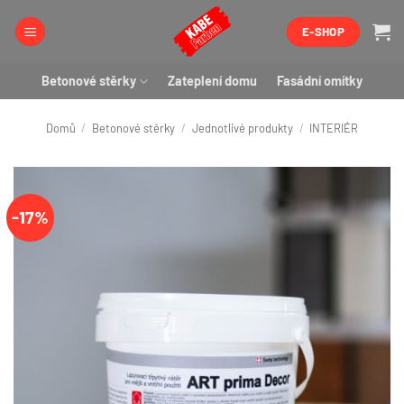
Přeskočit
E-SHOP
na
obsah
Betonové stěrky
Zateplení domu
Fasádní omítky
Domů
/
Betonové stěrky
/
Jednotlivé produkty
/
INTERIÉR
-17%