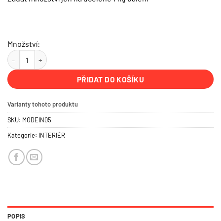
Množství:
LAZUR W MODE (transparentní ) - interiér množství
PŘIDAT DO KOŠÍKU
Varianty tohoto produktu
SKU:
MODEIN05
Kategorie:
INTERIÉR
POPIS