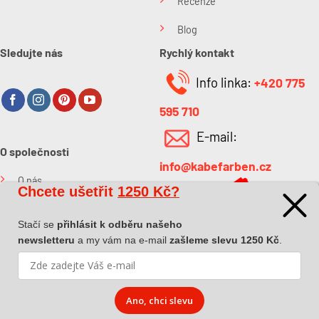
Recenze
Blog
Sledujte nás
Rychlý kontakt
Info linka:
+420 775
595 710
E-mail:
O společnosti
info@kabefarben.cz
O nás
Chcete ušetřit
1250 Kč?
Kontakt
Stačí se
přihlásit k odběru našeho
newsletteru
a my vám na e-mail
zašleme slevu 1250 Kč
.
Ano, chci slevu
Copyright 2026 ©
Dova a.s.
|
Pokyny k převzetí zásilky
|
Zásady