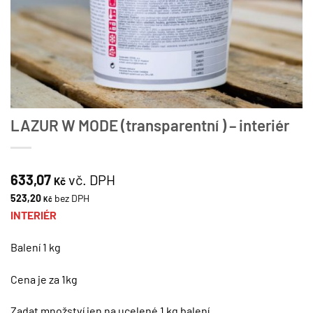
LAZUR W MODE (transparentní ) – interiér
633,07
vč. DPH
Kč
523,20
bez DPH
Kč
INTERIÉR
Balení 1 kg
Cena je za 1kg
Zadat množství jen na ucelené 1 kg balení