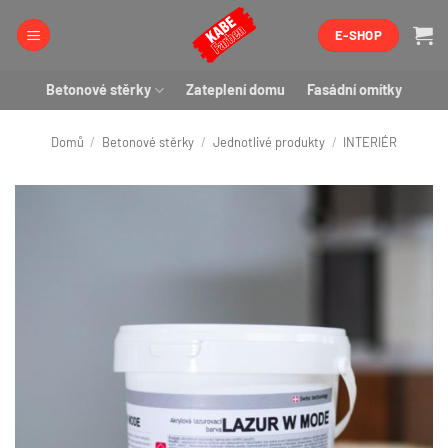
Přeskočit
E-SHOP
na
obsah
Betonové stěrky
Zateplení domu
Fasádní omítky
Domů
/
Betonové stěrky
/
Jednotlivé produkty
/
INTERIÉR