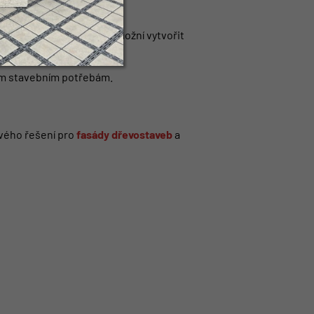
í architekturu, což vám umožní vytvořit
zným stavebním potřebám.
ového řešení pro
fasády dřevostaveb
a