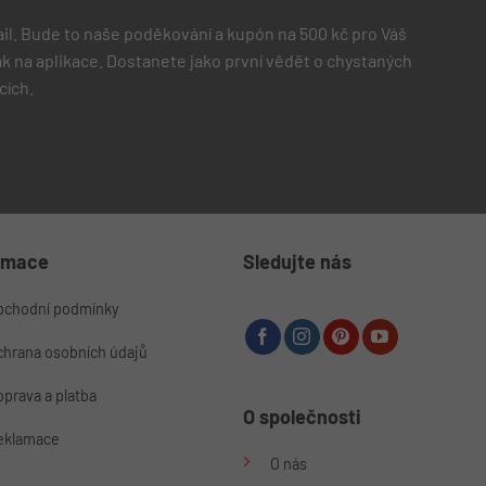
il. Bude to naše poděkování a kupón na 500 kč pro Váš
 jak na aplikace. Dostanete jako první vědět o chystaných
cích.
rmace
Sledujte nás
bchodní podmínky
chrana osobních údajů
prava a platba
O společnosti
eklamace
O nás