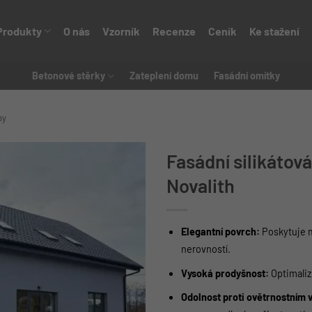
Produkty
O nás
Vzorník
Recenze
Ceník
Ke stažení
Betonové stěrky
Zateplení domu
Fasádní omítky
by
Fasádní silikátov
Novalith
Elegantní povrch:
Poskytuje m
nerovností.
Vysoká prodyšnost:
Optimalizu
Odolnost proti ovětrnostním 