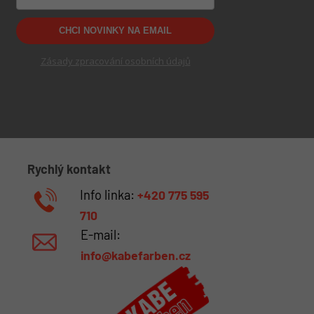
CHCI NOVINKY NA EMAIL
Zásady zpracování osobních údajů
Rychlý kontakt
Info linka:
+420 775 595
710
E-mail:
info@kabefarben.cz