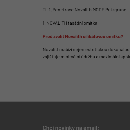
TL 1. Penetrace Novalith MODE Putzgrund
1. NOVALITH fasádní omítka
Proč zvolit Novalith silikátovou omítku?
Novalith nabízí nejen estetickou dokonalost
zajišťuje minimální údržbu a maximální spo
Chci novinky na email: