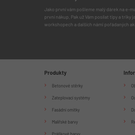
Jako první vám pošleme malý dárek na e-ma
první nákup.
Pak už Vám posílat tipy a triky
workshopech a dalších námi pořádaných ak
Produkty
Info
Betonové stěrky
O
Zateplovací systémy
O
Fasádní omítky
Do
Malířské barvy
R
Práškové barvy