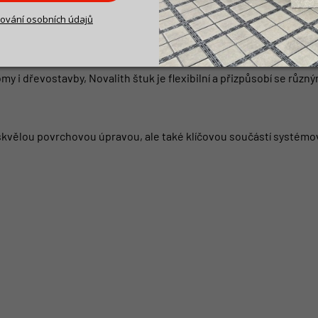
kou
ování osobních údajů
řešení povrchů fasád se hodí nejen pro tradiční, ale i pro modern
my i dřevostavby, Novalith štuk je flexibilní a přizpůsobí se rů
n skvělou povrchovou úpravou, ale také klíčovou součástí systém