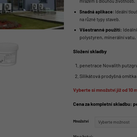
mrazem s dlouhou životností.
Snadná aplikace:
Ideální tlou
na různé typy staveb.
Všestranné použití:
Ideáln
polystyren, minerální vatu
Složení skladby
penetrace Novalith putzgr
Silikátová prodyšná omítka
Vyberte si množství již od 10 
Cena za kompletní skladbu: p
Množství
Množství: