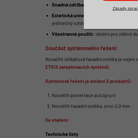
Snadná údržba:
Fasádu můžete mýt vap
Zásady zprac
Estetická univerzálnost:
Minimalistické 
jedinečný vzhled vašeho domu.
Všestranné použití:
Ideální pro zděné do
Součást systémového řešení:
Novalith silikátová fasádní omítka je neje
ETICS zateplovacích
systémů
.
Systémové řešení je složení 2 produktů:
Novalith penetrace putzgrunt
Novalith fasádní omítka, zrno 2,0 mm
Ke stažení:
Technické listy