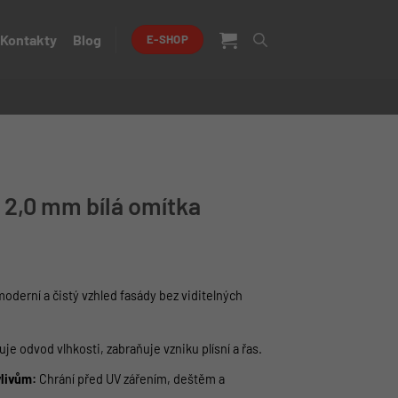
Kontakty
Blog
E-SHOP
á 2,0 mm bílá omítka
oderní a čistý vzhled fasády bez viditelných
je odvod vlhkosti, zabraňuje vzniku plísní a řas.
vlivům:
Chrání před UV zářením, deštěm a