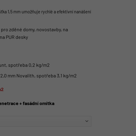
šťka 1,5 mm umožňuje rychlé a efektivní nanášení
í pro zděné domy, novostavby, na
, na PUR desky
unt, spotřeba 0,2 kg/m2
 2,0 mm Novalith, spotřeba 3,1 kg/m2
m2
enetrace + fasádní omítka