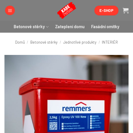
Přeskočit
E-SHOP
na
obsah
Betonové stěrky
Zateplení domu
Fasádní omítky
Domů
/
Betonové stěrky
/
Jednotlivé produkty
/
INTERIÉR