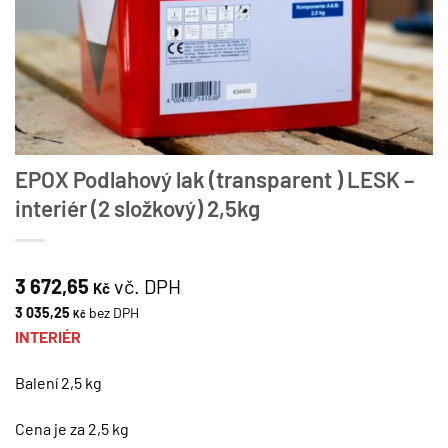
EPOX Podlahový lak (transparent ) LESK –
interiér (2 složkový) 2,5kg
3 672,65
vč. DPH
Kč
3 035,25
bez DPH
Kč
INTERIÉR
Balení 2,5 kg
Cena je za 2,5 kg