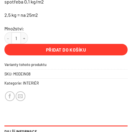
spotřeba 0,1 kg/m2
2,5 kg = na 25m2
Množství:
EPOX Podlahový lak (transparent ) LESK - interiér (2 složkový) 2,5k
PŘIDAT DO KOŠÍKU
Varianty tohoto produktu
SKU:
MODEIN08
Kategorie:
INTERIÉR
DALŠÍ INFORMACE