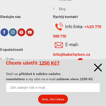
Blog
Sledujte nás
Rychlý kontakt
Info linka:
+420 775
595 710
E-mail:
O společnosti
info@kabefarben.cz
O nás
Chcete ušetřit
1250 Kč?
Kontakt
Stačí se
přihlásit k odběru našeho
newsletteru
a my vám na e-mail
zašleme slevu 1250 Kč
.
Ano, chci slevu
Copyright 2026 ©
Dova a.s.
|
Pokyny k převzetí zásilky
|
Zásady