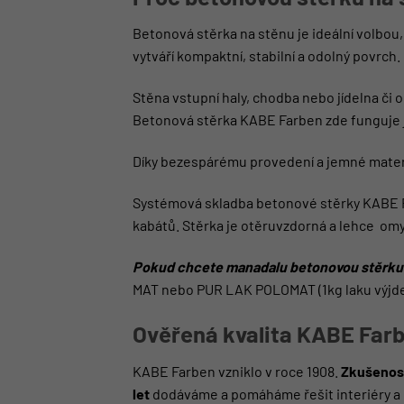
Betonová stěrka na stěnu je ideální volbo
vytváří kompaktní, stabilní a odolný povrch.
Stěna vstupní haly, chodba nebo jídelna či
Betonová stěrka KABE Farben zde funguje ja
Díky bezespárému provedení a jemné materiá
Systémová skladba betonové stěrky KABE Far
kabátů. Stěrka je otěruvzdorná a lehce om
Pokud chcete manadalu betonovou stěrku v
MAT
nebo
PUR LAK POLOMAT
(1kg laku výjd
Ověřená kvalita KABE Far
KABE Farben vzniklo v roce 1908.
Zkušenost
let
dodáváme a pomáháme řešit interiéry a 