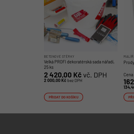
BETONOVÉ STĚRKY
MALÍŘ
Velká PROFI dekoratérská sada nářadí,
Prody
25 ks
2 420,00
Kč
vč. DPH
Cena 
16
2 000,00
Kč
bez DPH
134,
PŘIDAT DO KOŠÍKU
PŘI