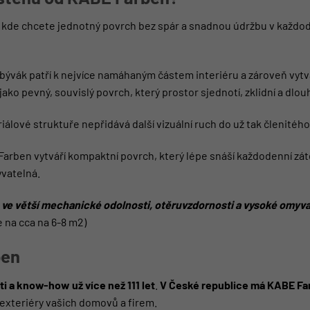
u, kde chcete jednotný povrch bez spár a snadnou údržbu v každ
 obývák patří k nejvíce namáhaným částem interiéru a zároveň vyt
ko pevný, souvislý povrch, který prostor sjednotí, zklidní a dl
lové struktuře nepřidává další vizuální ruch do už tak členitého
ben vytváří kompaktní povrch, který lépe snáší každodenní zátě
yvatelná.
e větší mechanické odolnosti, otěruvzdornosti a vysoké omyva
e na cca na 6-8 m2)
ben
i a know-how už více než 111 let
.
V České republice má KABE Far
exteriéry vašich domovů a firem.