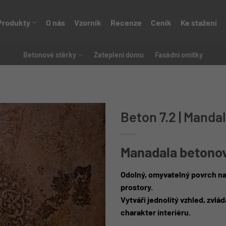
Produkty
O nás
Vzorník
Recenze
Ceník
Ke stažení
Betonové stěrky
Zateplení domu
Fasádní omítky
Beton 7.2 | Manda
Manadala betonov
Odolný, omyvatelný povrch na
prostory.
Vytváří jednolitý vzhled, zvl
charakter interiéru.