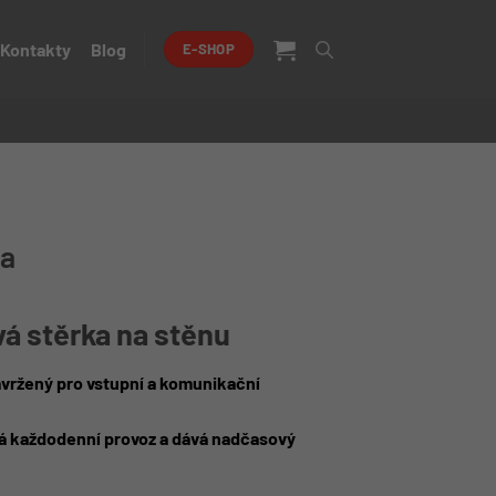
Kontakty
Blog
E-SHOP
la
á stěrka na stěnu
vržený pro vstupní a komunikační
ádá každodenní provoz a dává nadčasový