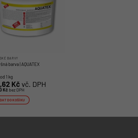
SKÉ BARVY
šná barva | AQUATEX
od 1 kg
2,62
Kč
vč. DPH
40
Kč
bez DPH
DAT DO KOŠÍKU