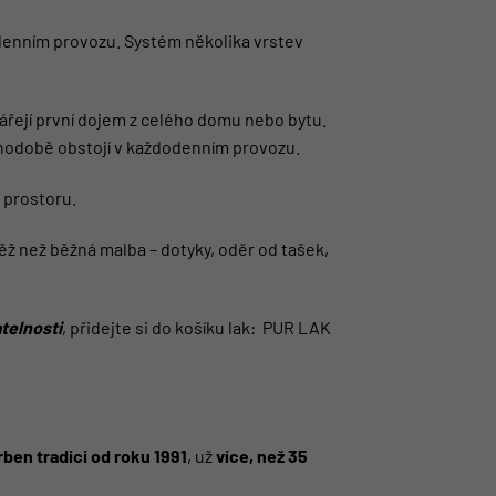
odenním provozu. Systém několika vrstev
vářejí první dojem z celého domu nebo bytu.
ouhodobě obstojí v každodenním provozu.
 prostoru.
ž než běžná malba – dotyky, oděr od tašek,
telnosti
, přidejte si do košíku lak:
PUR LAK
ben tradici od roku 1991
, už
více, než 35