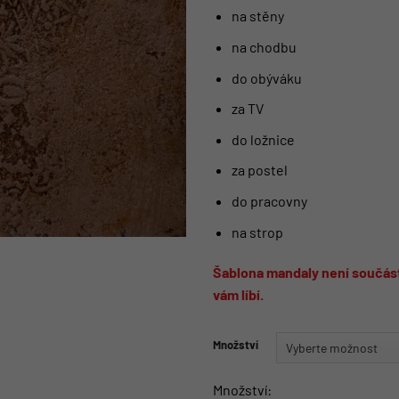
na stěny
na chodbu
do obýváku
za TV
do ložnice
za postel
do pracovny
na strop
Šablona mandaly není součásti
vám líbí.
Množství
Množství: