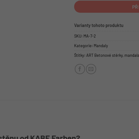
PŘ
Varianty tohoto produktu
SKU:
MA-7-2
Kategorie:
Mandaly
Štítky:
ART Betonové stěrky
,
mandal
 stěnu od KABE Farben?