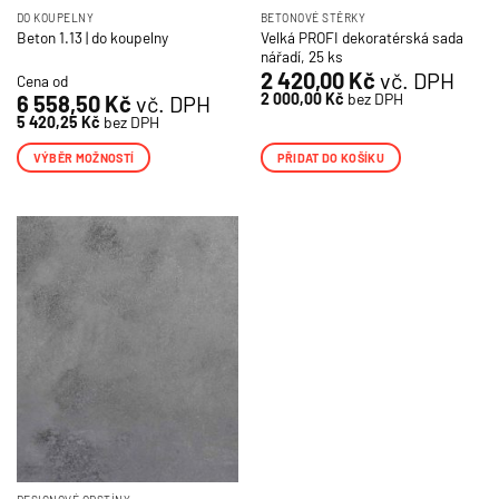
DO KOUPELNY
BETONOVÉ STĚRKY
Velká PROFI dekoratérská sada
Beton 1.13 | do koupelny
nářadí, 25 ks
2 420,00
Kč
vč. DPH
Cena od
2 000,00
Kč
bez DPH
6 558,50
Kč
vč. DPH
5 420,25
Kč
bez DPH
VÝBĚR MOŽNOSTÍ
PŘIDAT DO KOŠÍKU
Tento
produkt
má
více
variant.
Možnosti
lze
vybrat
na
stránce
produktu