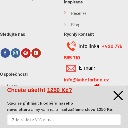
Inspirace
Recenze
Blog
Sledujte nás
Rychlý kontakt
Info linka:
+420 775
595 710
E-mail:
O společnosti
info@kabefarben.cz
O nás
Chcete ušetřit
1250 Kč?
Kontakt
Stačí se
přihlásit k odběru našeho
newsletteru
a my vám na e-mail
zašleme slevu 1250 Kč
.