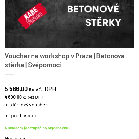
Voucher na workshop v Praze | Betonová
stěrka | Svépomoci
5 566,00
vč. DPH
Kč
4 600,00
bez DPH
Kč
dárkový voucher
pro 1 osobu
4 skladem (dostupné na objednávku)
Množství: