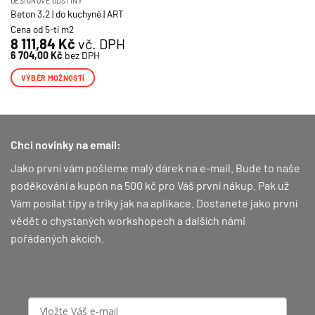
DESIGNOVÉ ODSTÍNY
Beton 3.2 | do kuchyně | ART
Cena od 5-ti m2
8 111,84
Kč
vč. DPH
6 704,00
Kč
bez DPH
VÝBĚR MOŽNOSTÍ
Tento
produkt
má
více
Chci novinky na email:
variant.
Jako první vám pošleme malý dárek na e-mail. Bude to naše
Možnosti
lze
poděkování a kupón na 500 kč pro Váš první nákup.
Pak už
vybrat
Vám posílat tipy a triky jak na aplikace. Dostanete jako první
na
vědět o chystaných workshopech a dalších námi
stránce
pořádaných akcích.
produktu