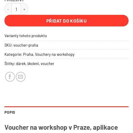
Voucher na workshop v Praze | Betonová stěrka | Svépomoci množst
PŘIDAT DO KOŠÍKU
Varianty tohoto produktu
SKU:
voucher-praha
Kategorie:
Praha
,
Vouchery na workshopy
Štítky:
dárek
,
školení
,
voucher
POPIS
Voucher na workshop v Praze, aplikace