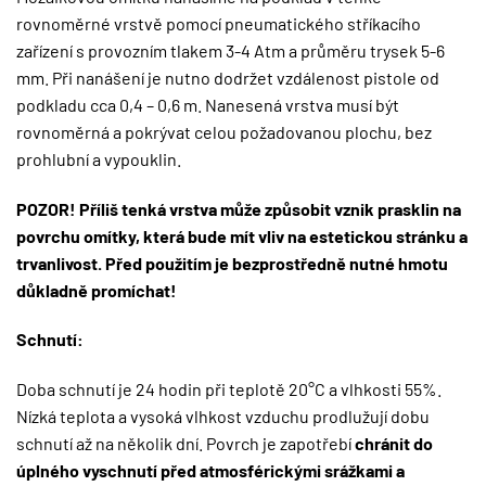
rovnoměrné vrstvě pomocí pneumatického stříkacího
zařízení s provozním tlakem 3-4 Atm a průměru trysek 5-6
mm. Při nanášení je nutno dodržet vzdálenost pistole od
podkladu cca 0,4 – 0,6 m. Nanesená vrstva musí být
rovnoměrná a pokrývat celou požadovanou plochu, bez
prohlubní a vypouklin.
POZOR! Příliš tenká vrstva může způsobit vznik prasklin na
povrchu omítky, která bude mít vliv na estetickou stránku a
trvanlivost. Před použitím je bezprostředně nutné hmotu
důkladně promíchat!
Schnutí:
Doba schnutí je 24 hodin při teplotě 20°C a vlhkosti 55%.
Nízká teplota a vysoká vlhkost vzduchu prodlužují dobu
schnutí až na několik dní. Povrch je zapotřebí
chránit do
úplného vyschnutí před atmosférickými srážkami a