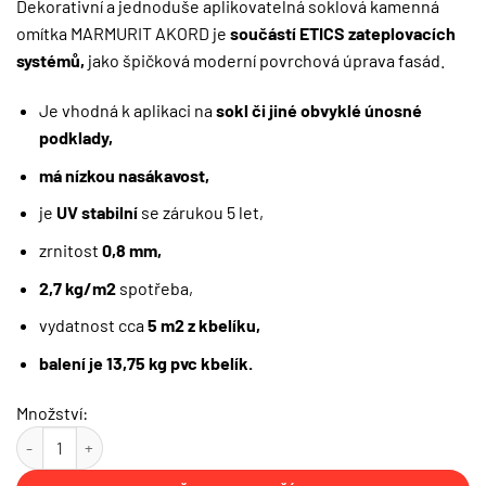
Dekorativní a jednoduše aplikovatelná soklová kamenná
omítka MARMURIT AKORD je
součástí ETICS zateplovacích
systémů,
jako špičková moderní povrchová úprava fasád.
Je vhodná k aplikaci na
sokl či jiné obvyklé únosné
podklady,
má nízkou nasákavost,
je
UV stabilní
se zárukou 5 let,
zrnitost
0,8 mm,
2,7 kg/m2
spotřeba,
vydatnost cca
5 m2 z kbelíku,
balení je 13,75 kg pvc kbelík.
Množství:
Soklová kamenná omítka 13,75 kg | 0,8mm | MARMURIT AKORD | MA 0