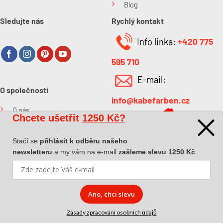
Blog
Sledujte nás
Rychlý kontakt
Info linka:
+420 775
595 710
E-mail:
O společnosti
info@kabefarben.cz
O nás
Chcete ušetřit
1250 Kč?
Kontakt
Stačí se
přihlásit k odběru našeho
newsletteru
a my vám na e-mail
zašleme slevu 1250 Kč
.
Ano, chci slevu
Copyright 2026 ©
Dova a.s.
|
Pokyny k převzetí zásilky
|
Zásady
Zásady zpracování osobních údajů
zpracování osobních údajů
|
Affiliate spolupráce