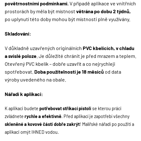
povětrnostními podmínkami.
V případě aplikace ve vnitřních
prostorách by měla být místnost
větrána po dobu 2 týdnů,
po uplynutí této doby mohou být místnosti plně využívány.
Skladování:
V důkladně uzavřených originálních
PVC kbelících, v chladu
a svislé poloze
. Je důležité chránit je před mrazem a teplem.
Otevřený PVC kbelík – dobře uzavřít a co nejrychleji
spotřebovat.
Doba použitelnosti je 18 měsíců
od data
výroby uvedeného na obale.
Nářadí k aplikaci:
K aplikaci budete
potřebovat stříkací pistoli
se kterou práci
zvládnete
rychle a efektivně
. Před aplikací je zapotřebí všechny
s
kleněné a kovové části dobře zakrýt
! Malířské nářadí po použití a
aplikaci omýt IHNED vodou.