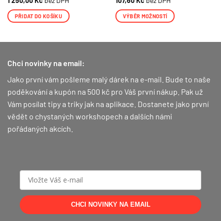
1 250,00
Kč
bez DPH
107,60
Kč
bez DPH
PŘIDAT DO KOŠÍKU
VÝBĚR MOŽNOSTÍ
Tento
produkt
má
více
Chci novinky na email:
variant.
Jako první vám pošleme malý dárek na e-mail. Bude to naše
Možnosti
lze
poděkování a kupón na 500 kč pro Váš první nákup.
Pak už
vybrat
Vám posílat tipy a triky jak na aplikace. Dostanete jako první
na
vědět o chystaných workshopech a dalších námi
stránce
pořádaných akcích.
produktu
CHCI NOVINKY NA EMAIL