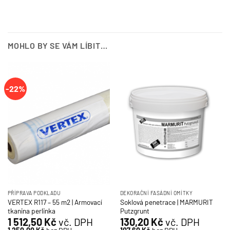
MOHLO BY SE VÁM LÍBIT…
-22%
PŘÍPRAVA PODKLADU
DEKORAČNÍ FASÁDNÍ OMÍTKY
VERTEX R117 – 55 m2 | Armovací
Soklová penetrace | MARMURIT
tkanina perlinka
Putzgrunt
1 512,50
Kč
vč. DPH
130,20
Kč
vč. DPH