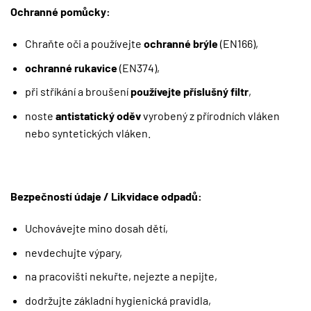
Ochranné pomůcky:
Chraňte oči a používejte
ochranné brýle
(EN166),
ochranné rukavice
(EN374),
při stříkání a broušení
používejte příslušný filtr
,
noste
antistatický oděv
vyrobený z přírodních vláken
nebo syntetických vláken.
Bezpečností údaje / Likvidace odpadů:
Uchovávejte mino dosah dětí,
nevdechujte výpary,
na pracovišti nekuřte, nejezte a nepijte,
dodržujte základní hygienická pravidla,