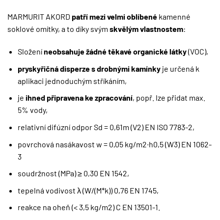
MARMURIT AKORD
patří mezi velmi oblíbené
kamenné
soklové omítky, a to díky svým
skvělým vlastnostem
:
Složení
neobsahuje žádné těkavé organické látky
(VOC),
pryskyřičná disperze s drobnými kamínky
je určená k
aplikaci jednoduchým stříkáním,
je
ihned připravena ke zpracování
, popř. lze přidat max.
5% vody,
relativní difúzní odpor Sd = 0,61m (V2) EN ISO 7783-2,
povrchová nasákavost w = 0,05 kg/m2∙h0,5 (W3) EN 1062-
3
soudržnost (MPa) ≥ 0,30 EN 1542,
tepelná vodivost λ (W/(M*k)) 0,76 EN 1745,
reakce na oheň (< 3,5 kg/m2) C EN 13501-1.