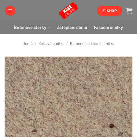
Přeskočit
E-SHOP
na
obsah
Betonové stěrky
Zateplení domu
Fasádní omítky
Domů
/
Soklová omítka
/
Kamenná stříkaná omítka