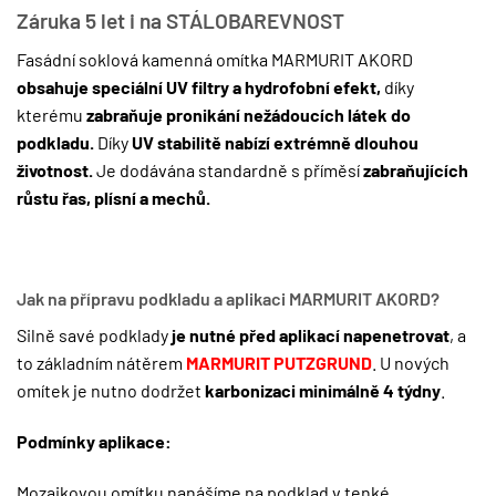
Záruka 5 let i na STÁLOBAREVNOST
Fasádní soklová kamenná omítka MARMURIT AKORD
obsahuje speciální UV filtry a hydrofobní efekt,
díky
kterému
zabraňuje pronikání nežádoucích látek do
podkladu.
Díky
UV stabilitě nabízí extrémně dlouhou
životnost.
Je dodávána standardně s příměsí
zabraňujících
růstu řas, plísní a mechů.
Jak na přípravu podkladu a aplikaci MARMURIT AKORD?
Silně savé podklady
je nutné před aplikací napenetrovat
, a
to základním nátěrem
MARMURIT PUTZGRUND
. U nových
omítek je nutno dodržet
karbonizaci minimálně 4 týdny
.
Podmínky aplikace:
Mozaikovou omítku nanášíme na podklad v tenké