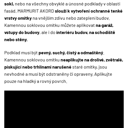
sokl,
nebo na všechny obvyklé a únosné podklady v oblasti
fasád. MARMURIT AKORD
slouží k vytvoření ochranné tenké
vrstvy omítky
na vnějším zdivu nebo zateplení budov.
Kamennou soklovou omítku můžete aplikovat
na garáž,
vstupy do budovy
, ale i do
interiéru budov, na schodiště
nebo stěny.
Podklad musí být
pevný, suchý, čistý a odmaštěný
.
Kamennou soklovou omítku
neaplikujte na drolivé, zvětralé,
pískující nebo trhlinami narušené
staré omítky, jsou
nevhodné a musí být odstraněny či opraveny. Aplikujte
pouze na hladký a rovný povrch.