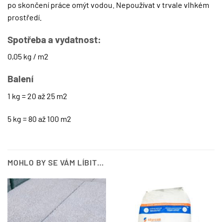
po skončení práce omýt vodou. Nepoužívat v trvale vlhkém
prostředí.
Spotřeba a vydatnost:
0,05 kg / m2
Balení
1 kg = 20 až 25 m2
5 kg = 80 až 100 m2
MOHLO BY SE VÁM LÍBIT…