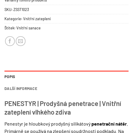
Varianty tohoto produktu
SKU:
ZSST1023
Kategorie:
Vnitřní zateplení
Štítek:
Vnitřní sanace
POPIS
DALŠÍ INFORMACE
PENESTYR | Prodyšná penetrace | Vnitřní
zateplení vlhkého zdiva
Penestyr je hloubkový prodyšný silikátový
penetrační nátěr
.
Primárně se používá na zlepšení soudržnosti podkladu. Na