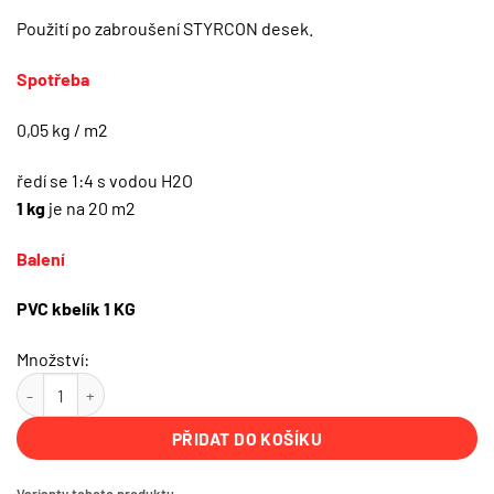
Použití po zabroušení STYRCON desek.
Spotřeba
0,05 kg / m2
ředí se 1:4 s vodou H2O
1 kg
je na 20 m2
Balení
PVC kbelík 1 KG
Množství:
PENESTYR | Prodyšná penetrace | Vnitřní zateplení vlhkého zdiva | 1
PŘIDAT DO KOŠÍKU