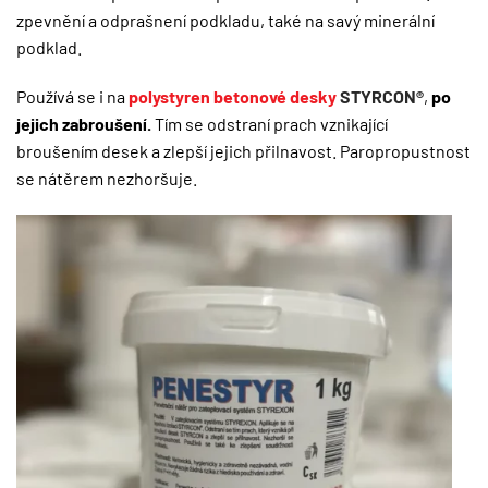
zpevnění a odprašnení podkladu, také na savý minerální
podklad.
Používá se i na
polystyren betonové desky
STYRCON®
,
po
jejich zabroušení.
Tím se odstraní prach vznikající
broušením desek a zlepší jejich přilnavost. Paropropustnost
se nátěrem nezhoršuje.