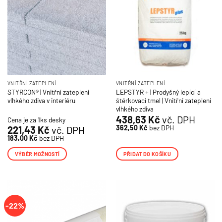
VNITŘNÍ ZATEPLENÍ
VNITŘNÍ ZATEPLENÍ
STYRCON® | Vnitřní zateplení
LEPSTYR + | Prodyšný lepící a
vlhkého zdiva v interiéru
štěrkovací tmel | Vnitřní zateplení
vlhkého zdiva
438,63
Kč
vč. DPH
Cena je za 1ks desky
362,50
Kč
bez DPH
221,43
Kč
vč. DPH
183,00
Kč
bez DPH
VÝBĚR MOŽNOSTÍ
PŘIDAT DO KOŠÍKU
Tento
produkt
má
více
-22%
variant.
Možnosti