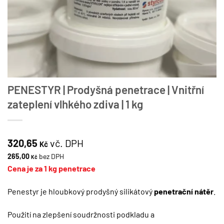
PENESTYR | Prodyšná penetrace | Vnitřní
zateplení vlhkého zdiva | 1 kg
320,65
vč. DPH
Kč
265,00
bez DPH
Kč
Cena je za 1 kg penetrace
Penestyr je hloubkový prodyšný silikátový
penetrační nátěr
.
Použití na zlepšení soudržnosti podkladu a