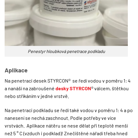
Penestyr hloubková penetrace podkladu
Aplikace
Na penetraci desek STYRCON® se ředí vodou v poměru 1: 4
a nanáší na zabroušené
desky STYRCON
® válcem, štětkou
nebo stříkáním v jedné vrstvě.
Na penetraci podkladu se ředí také vodou v poměru 1: 4 a po
nanesení se nechá zaschnout. Podle potřeby ve více
vrstvách. Aplikace nátěru se nese dělat při teplotě menší
než 5 ° C (vzduch i podklad)! Znečištěné nářadí třeba hned