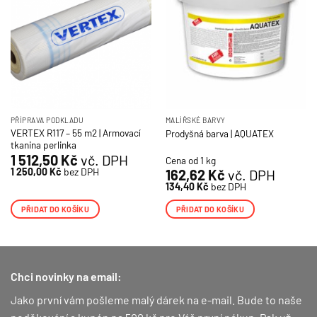
lze
vybrat
na
stránce
produktu
PŘÍPRAVA PODKLADU
MALÍŘSKÉ BARVY
VERTEX R117 – 55 m2 | Armovací
Prodyšná barva | AQUATEX
tkanina perlinka
1 512,50
Kč
vč. DPH
Cena od 1 kg
1 250,00
Kč
bez DPH
162,62
Kč
vč. DPH
134,40
Kč
bez DPH
PŘIDAT DO KOŠÍKU
PŘIDAT DO KOŠÍKU
Chci novinky na email:
Jako první vám pošleme malý dárek na e-mail. Bude to naše