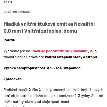
POPIS
DALŠÍ INFORMACE
Hladká vnitřní štuková omítka Novalith |
0,0 mm | Vnitřní zateplení domu
Použití:
Výhradně jen na
Podklad pod vnitřní štuk Novalith
,
jako
finální hladká úprava pro
vnitřní zateplení stěny a stropu
Vysoká paropropustnost. Aplikace Svépomoci.
Zpracování:
Podklad musí být čistý, suchý, únosný a odmaštěný. U nových
omítek je nutno dodržet dobu karbonizace 2-3 týdny. Špatně
držící nátěry, skvrny od oleje apod. musí