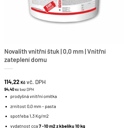
Novalith vnitřní štuk | 0,0 mm | Vnitřní
zateplení domu
114,22
vč. DPH
Kč
94,40
bez DPH
Kč
prodyšná vnitřní omítka
zrnitost 0,0 mm – pasta
spotřeba 1,3 Kg/m2
vydatnost cca
7 -10 m2 z kbelíku 10 kg