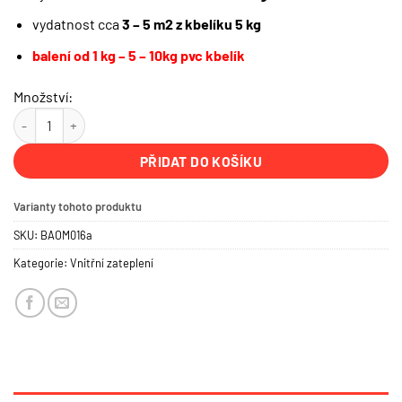
vydatnost cca
3 – 5 m2 z kbelíku 5 kg
balení od 1 kg – 5 – 10kg pvc kbelík
Množství:
Novalith vnitřní štuk | 0,0 mm | Vnitřní zateplení domu množství
PŘIDAT DO KOŠÍKU
Varianty tohoto produktu
SKU:
BAOM016a
Kategorie:
Vnitřní zateplení