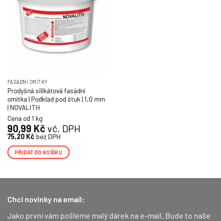
FASÁDNÍ OMÍTKY
Prodyšná silikátová fasádní
omítka | Podklad pod štuk | 1,0 mm
| NOVALITH
Cena od 1 kg
90,99
Kč
vč. DPH
75,20
Kč
bez DPH
PŘIDAT DO KOŠÍKU
Chci novinky na email:
Jako první vám pošleme malý dárek na e-mail. Bude to naše