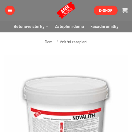
Přeskočit
E-SHOP
na
obsah
Betonové stěrky
Zateplení domu
Fasádní omítky
Domů
/
Vnitřní zateplení