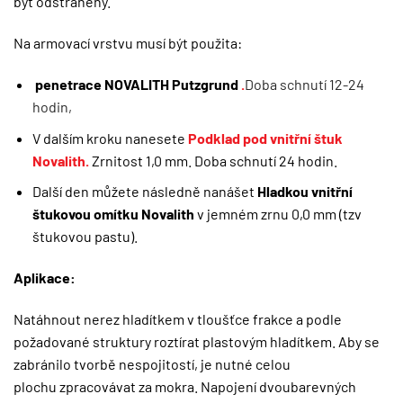
být odstraněny.
Na armovací vrstvu musí být použita:
penetrace NOVALITH Putzgrund
.
Doba schnutí 12-24
hodin,
V dalším kroku nanesete
Podklad pod vnitřní štuk
Novalith.
Zrnitost 1,0 mm. Doba schnutí 24 hodin.
Další den můžete následně nanášet
Hladkou vnitřní
štukovou omítku Novalith
v jemném zrnu 0,0 mm (tzv
štukovou pastu).
Aplikace:
Natáhnout nerez hladítkem v tloušťce frakce a podle
požadované struktury roztírat plastovým hladítkem. Aby se
zabránilo tvorbě nespojitostí, je nutné celou
plochu zpracovávat za mokra. Napojení dvoubarevných