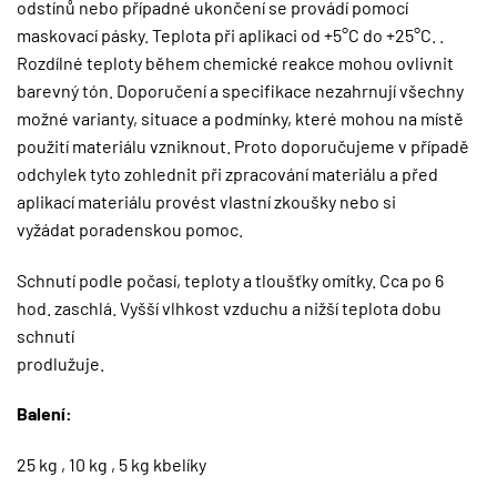
odstínů nebo případné ukončení se provádí pomocí
maskovací pásky. Teplota při aplikaci od +5°C do +25°C. .
Rozdílné teploty během chemické reakce mohou ovlivnit
barevný tón. Doporučení a specifikace nezahrnují všechny
možné varianty, situace a podmínky, které mohou na místě
použití materiálu vzniknout. Proto doporučujeme v případě
odchylek tyto zohlednit při zpracování materiálu a před
aplikací materiálu provést vlastní zkoušky nebo si
vyžádat poradenskou pomoc.
Schnutí podle počasí, teploty a tloušťky omítky. Cca po 6
hod. zaschlá. Vyšší vlhkost vzduchu a nižší teplota dobu
schnutí
prodlužuje.
Balení:
25 kg , 10 kg , 5 kg kbelíky