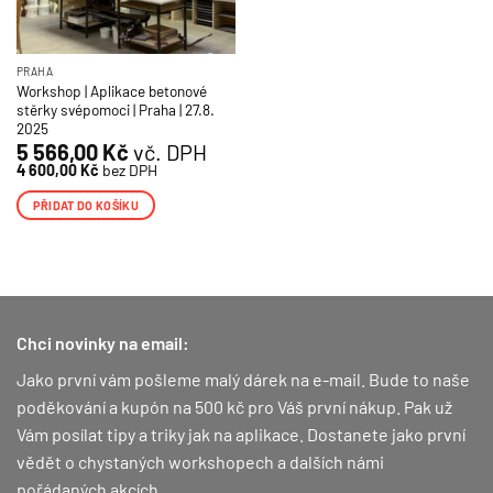
PRAHA
Workshop | Aplikace betonové
stěrky svépomoci | Praha | 27.8.
2025
5 566,00
Kč
vč. DPH
4 600,00
Kč
bez DPH
PŘIDAT DO KOŠÍKU
Chci novinky na email:
Jako první vám pošleme malý dárek na e-mail. Bude to naše
poděkování a kupón na 500 kč pro Váš první nákup.
Pak už
Vám posílat tipy a triky jak na aplikace. Dostanete jako první
vědět o chystaných workshopech a dalších námi
pořádaných akcích.