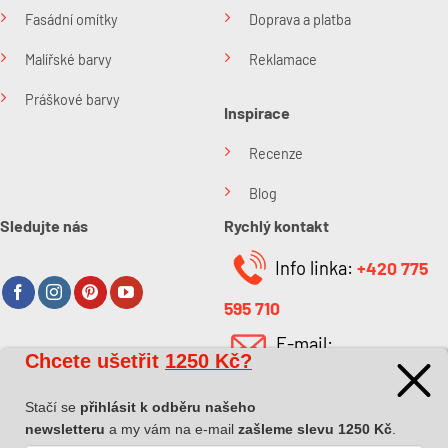
Fasádní omítky
Doprava a platba
Malířské barvy
Reklamace
Práškové barvy
Inspirace
Recenze
Blog
Sledujte nás
Rychlý kontakt
Info linka:
+420 775
595 710
E-mail:
Chcete ušetřit
1250 Kč?
O společnosti
info@kabefarben.cz
O nás
Stačí se
přihlásit k odběru našeho
newsletteru
a my vám na e-mail
zašleme slevu 1250 Kč
.
Kontakt