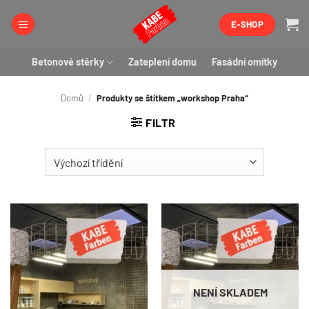
Přeskočit
E-SHOP
na
obsah
Betonové stěrky
Zateplení domu
Fasádní omítky
Domů
/
Produkty se štítkem „workshop Praha“
FILTR
NENÍ SKLADEM