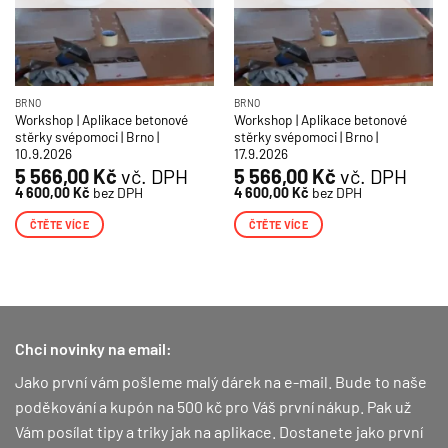
BRNO
BRNO
Workshop | Aplikace betonové
Workshop | Aplikace betonové
stěrky svépomoci | Brno |
stěrky svépomoci | Brno |
10.9.2026
17.9.2026
5 566,00
Kč
vč. DPH
5 566,00
Kč
vč. DPH
4 600,00
Kč
bez DPH
4 600,00
Kč
bez DPH
ČTĚTE VÍCE
ČTĚTE VÍCE
Chci novinky na email:
Jako první vám pošleme malý dárek na e-mail. Bude to naše
poděkování a kupón na 500 kč pro Váš první nákup.
Pak už
Vám posílat tipy a triky jak na aplikace. Dostanete jako první