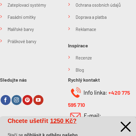
Zateplovací systémy
Ochrana osobních údajů
Fasádní omítky
Doprava a platba
Malířské barvy
Reklamace
Práškové barvy
Inspirace
Recenze
Blog
Sledujte nás
Rychlý kontakt
Info linka:
+420 775
595 710
E-mail:
Chcete ušetřit
1250 Kč?
O společnosti
info@kabefarben.cz
O nás
Stačí se
přihlásit k odběru našeho