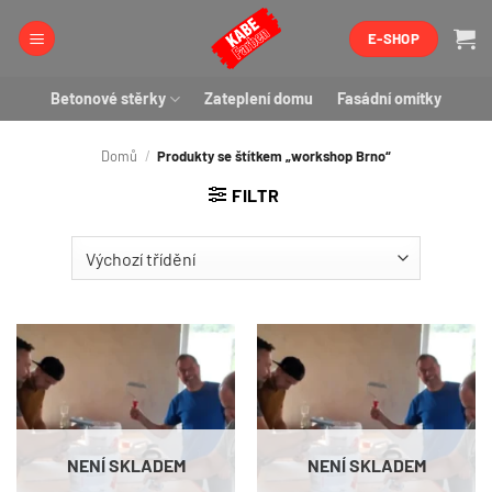
Přeskočit
E-SHOP
na
obsah
Betonové stěrky
Zateplení domu
Fasádní omítky
Domů
/
Produkty se štítkem „workshop Brno“
FILTR
NENÍ SKLADEM
NENÍ SKLADEM