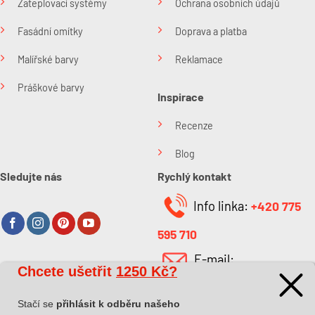
Zateplovací systémy
Ochrana osobních údajů
Fasádní omítky
Doprava a platba
Malířské barvy
Reklamace
Práškové barvy
Inspirace
Recenze
Blog
Sledujte nás
Rychlý kontakt
Info linka:
+420 775
595 710
E-mail:
Chcete ušetřit
1250 Kč?
O společnosti
info@kabefarben.cz
O nás
Stačí se
přihlásit k odběru našeho