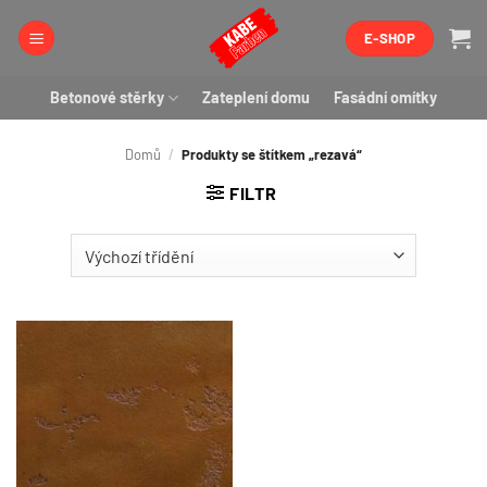
Přeskočit
E-SHOP
na
obsah
Betonové stěrky
Zateplení domu
Fasádní omítky
Domů
/
Produkty se štítkem „rezavá“
FILTR