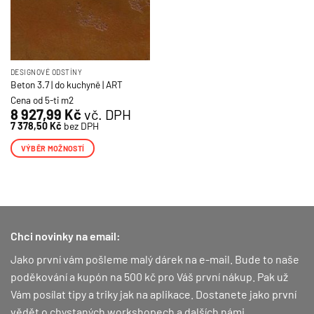
DESIGNOVÉ ODSTÍNY
Beton 3.7 | do kuchyně | ART
Cena od 5-ti m2
8 927,99
Kč
vč. DPH
7 378,50
Kč
bez DPH
VÝBĚR MOŽNOSTÍ
Tento
produkt
má
více
variant.
Chci novinky na email:
Možnosti
lze
Jako první vám pošleme malý dárek na e-mail. Bude to naše
vybrat
poděkování a kupón na 500 kč pro Váš první nákup.
Pak už
na
Vám posílat tipy a triky jak na aplikace. Dostanete jako první
stránce
vědět o chystaných workshopech a dalších námi
produktu