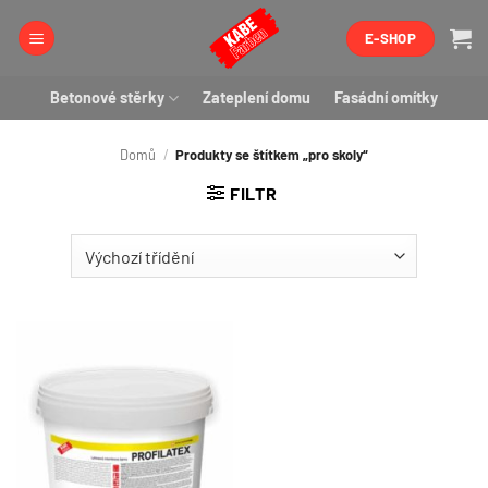
Přeskočit
E-SHOP
na
obsah
Betonové stěrky
Zateplení domu
Fasádní omítky
Domů
/
Produkty se štítkem „pro skoly“
FILTR