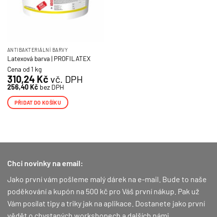
ANTIBAKTERIÁLNÍ BARVY
Latexová barva | PROFILATEX
Cena od 1 kg
310,24
Kč
vč. DPH
256,40
Kč
bez DPH
PŘIDAT DO KOŠÍKU
Chci novinky na email:
Jako první vám pošleme malý dárek na e-mail. Bude to naše
poděkování a kupón na 500 kč pro Váš první nákup.
Pak už
Vám posílat tipy a triky jak na aplikace. Dostanete jako první
vědět o chystaných workshopech a dalších námi