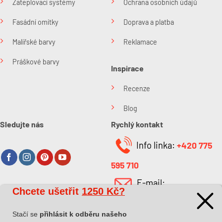
Zateplovací systémy
Ochrana osobních údajů
Fasádní omítky
Doprava a platba
Malířské barvy
Reklamace
Práškové barvy
Inspirace
Recenze
Blog
Sledujte nás
Rychlý kontakt
Info linka:
+420 775
595 710
E-mail:
Chcete ušetřit
1250 Kč?
O společnosti
info@kabefarben.cz
O nás
Stačí se
přihlásit k odběru našeho