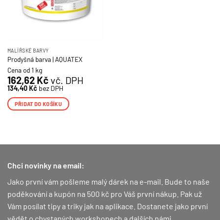
MALÍŘSKÉ BARVY
Prodyšná barva | AQUATEX
Cena od 1 kg
162,62
Kč
vč. DPH
134,40
Kč
bez DPH
PŘIDAT DO KOŠÍKU
Chci novinky na email:
Jako první vám pošleme malý dárek na e-mail. Bude to naše
poděkování a kupón na 500 kč pro Váš první nákup.
Pak už
Vám posílat tipy a triky jak na aplikace. Dostanete jako první
vědět o chystaných workshopech a dalších námi