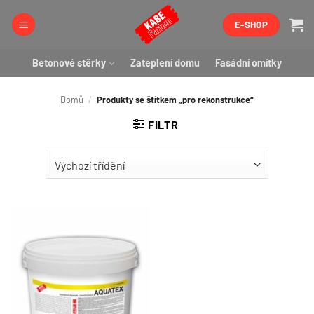
Přeskočit
E-SHOP
na
obsah
Betonové stěrky
Zateplení domu
Fasádní omítky
Domů
/
Produkty se štítkem „pro rekonstrukce“
FILTR