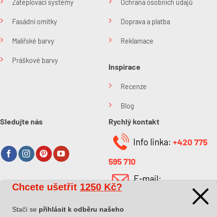
Zateplovací systémy
Ochrana osobních údajů
Fasádní omítky
Doprava a platba
Malířské barvy
Reklamace
Práškové barvy
Inspirace
Recenze
Blog
Sledujte nás
Rychlý kontakt
Info linka:
+420 775
595 710
E-mail:
Chcete ušetřit
1250 Kč?
O společnosti
info@kabefarben.cz
O nás
Stačí se
přihlásit k odběru našeho