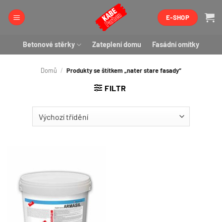
Přeskočit
E-SHOP
na
obsah
Betonové stěrky
Zateplení domu
Fasádní omítky
Domů
/
Produkty se štítkem „nater stare fasady“
FILTR