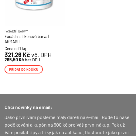
FASÁDNÍ BARVY
Fasádní silikonová barva |
ARMASIL
Cena od 1 kg
321,26
Kč
vč. DPH
265,50
Kč
bez DPH
PŘIDAT DO KOŠÍKU
Chci novinky na email:
Jako první vám pošleme malý dárek na e-mail. Bude to naše
poděkování a kupón na 500 kč pro Váš první nákup.
Pak už
Vám posílat tipy a triky jak na aplikace. Dostanete jako první