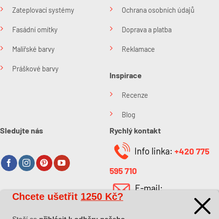
Zateplovací systémy
Ochrana osobních údajů
Fasádní omítky
Doprava a platba
Malířské barvy
Reklamace
Práškové barvy
Inspirace
Recenze
Blog
Sledujte nás
Rychlý kontakt
Info linka:
+420 775
595 710
E-mail:
Chcete ušetřit
1250 Kč?
O společnosti
info@kabefarben.cz
O nás