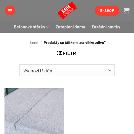
Přeskočit
E-SHOP
na
obsah
Betonové stěrky
Zateplení domu
Fasádní omítky
Domů
/
Produkty se štítkem „na vlhke zdivo“
FILTR