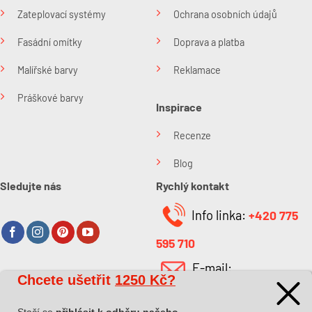
Zateplovací systémy
Ochrana osobních údajů
Fasádní omítky
Doprava a platba
Malířské barvy
Reklamace
Práškové barvy
Inspirace
Recenze
Blog
Sledujte nás
Rychlý kontakt
Info linka:
+420 775
595 710
E-mail:
Chcete ušetřit
1250 Kč?
O společnosti
info@kabefarben.cz
O nás