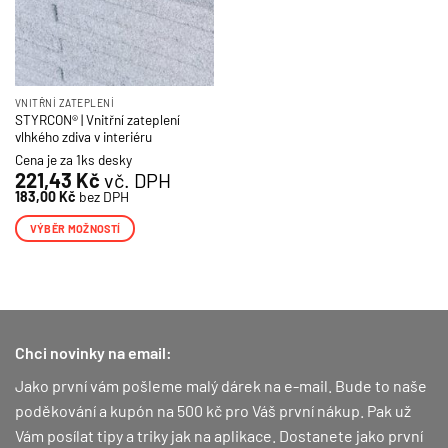
VNITŘNÍ ZATEPLENÍ
STYRCON® | Vnitřní zateplení
vlhkého zdiva v interiéru
Cena je za 1ks desky
221,43
Kč
vč. DPH
183,00
Kč
bez DPH
VÝBĚR MOŽNOSTÍ
Tento
produkt
má
více
variant.
Chci novinky na email:
Možnosti
lze
Jako první vám pošleme malý dárek na e-mail. Bude to naše
vybrat
poděkování a kupón na 500 kč pro Váš první nákup.
Pak už
na
Vám posílat tipy a triky jak na aplikace. Dostanete jako první
stránce