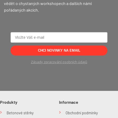
vědět o chystaných workshopech a dalších námi
produktu
pořádaných akcích.
CHCI NOVINKY NA EMAIL
Zásady zpracování osobních údajů
Produkty
Informace
Betonové stěrky
Obchodní podmínky