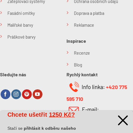
Zateplovací systémy
Ochrana osobních údajů
Fasádní omítky
Doprava a platba
Malířské barvy
Reklamace
Práškové barvy
Inspirace
Recenze
Blog
Sledujte nás
Rychlý kontakt
Info linka:
+420 775
595 710
E-mail:
Chcete ušetřit
1250 Kč?
O společnosti
info@kabefarben.cz
O nás
Stačí se
přihlásit k odběru našeho