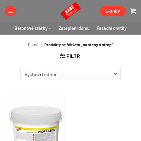
Přeskočit
E-SHOP
na
obsah
Betonové stěrky
Zateplení domu
Fasádní omítky
Domů
/
Produkty se štítkem „na steny a strop“
FILTR