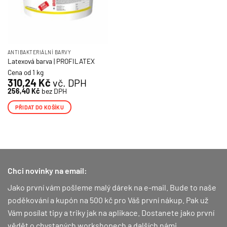
ANTIBAKTERIÁLNÍ BARVY
Latexová barva | PROFILATEX
Cena od 1 kg
310,24
Kč
vč. DPH
256,40
Kč
bez DPH
PŘIDAT DO KOŠÍKU
Chci novinky na email:
Jako první vám pošleme malý dárek na e-mail. Bude to naše
poděkování a kupón na 500 kč pro Váš první nákup.
Pak už
Vám posílat tipy a triky jak na aplikace. Dostanete jako první
vědět o chystaných workshopech a dalších námi