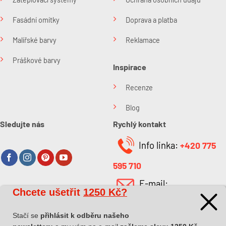
Fasádní omítky
Doprava a platba
Malířské barvy
Reklamace
Práškové barvy
Inspirace
Recenze
Blog
Sledujte nás
Rychlý kontakt
Info linka:
+420 775
595 710
E-mail:
Chcete ušetřit
1250 Kč?
O společnosti
info@kabefarben.cz
O nás
Stačí se
přihlásit k odběru našeho