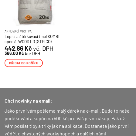
ARMOVACÍ VRSTVA
Lepící a štěrkovací tmel KOMBI
speciál WOOD LD (STEICO)
442,86
Kč
vč. DPH
366,00
Kč
bez DPH
PŘIDAT DO KOŠÍKU
Chci novinky na email:
Jako první vám pošleme malý dárek na e-mail. Bude to naše
poděkování a kupón na 500 kč pro Váš první nákup.
Pak už
Vám posílat tipy a triky jak na aplikace. Dostanete jako první
vědět o chystaných workshopech a dalších námi