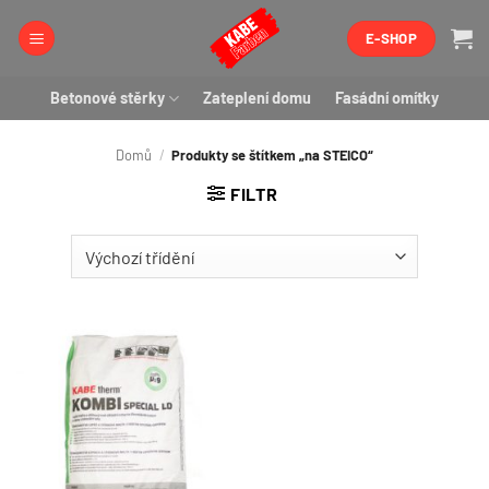
Přeskočit
E-SHOP
na
obsah
Betonové stěrky
Zateplení domu
Fasádní omítky
Domů
/
Produkty se štítkem „na STEICO“
FILTR