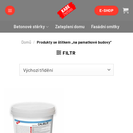
Přeskočit
E-SHOP
na
obsah
Betonové stěrky
Zateplení domu
Fasádní omítky
Domů
/
Produkty se štítkem „na pamatkové budovy“
FILTR