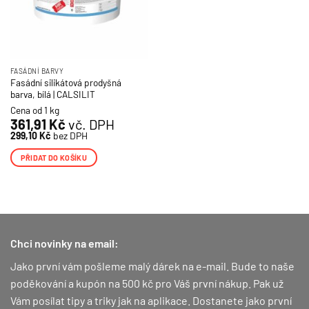
FASÁDNÍ BARVY
Fasádní silikátová prodyšná
barva, bílá | CALSILIT
Cena od 1 kg
361,91
Kč
vč. DPH
299,10
Kč
bez DPH
PŘIDAT DO KOŠÍKU
Chci novinky na email:
Jako první vám pošleme malý dárek na e-mail. Bude to naše
poděkování a kupón na 500 kč pro Váš první nákup.
Pak už
Vám posílat tipy a triky jak na aplikace. Dostanete jako první