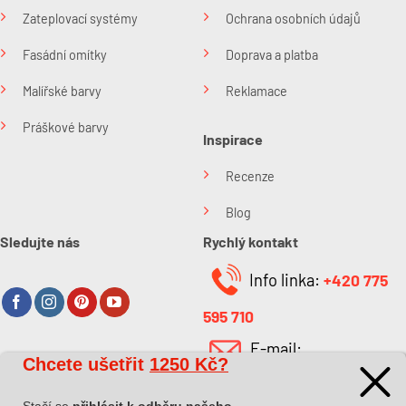
Zateplovací systémy
Ochrana osobních údajů
Fasádní omítky
Doprava a platba
Malířské barvy
Reklamace
Práškové barvy
Inspirace
Recenze
Blog
Sledujte nás
Rychlý kontakt
Info linka:
+420 775
595 710
E-mail:
Chcete ušetřit
1250 Kč?
O společnosti
info@kabefarben.cz
O nás