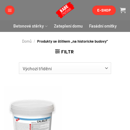
Přeskočit
E-SHOP
na
obsah
Betonové stěrky
Zateplení domu
Fasádní omítky
Domů
/
Produkty se štítkem „na historicke budovy“
FILTR