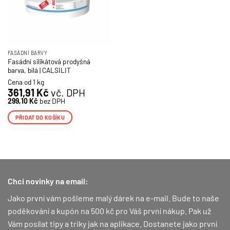
FASÁDNÍ BARVY
Fasádní silikátová prodyšná
barva, bílá | CALSILIT
Cena od 1 kg
361,91
Kč
vč. DPH
299,10
Kč
bez DPH
PŘIDAT DO KOŠÍKU
Chci novinky na email:
Jako první vám pošleme malý dárek na e-mail. Bude to naše
poděkování a kupón na 500 kč pro Váš první nákup.
Pak už
Vám posílat tipy a triky jak na aplikace. Dostanete jako první