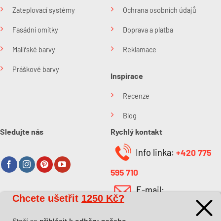
Zateplovací systémy
Ochrana osobních údajů
Fasádní omítky
Doprava a platba
Malířské barvy
Reklamace
Práškové barvy
Inspirace
Recenze
Blog
Sledujte nás
Rychlý kontakt
Info linka:
+420 775
595 710
E-mail:
Chcete ušetřit
1250 Kč?
O společnosti
info@kabefarben.cz
O nás