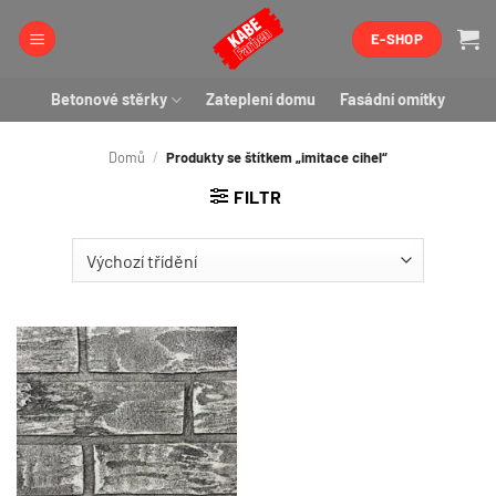
Přeskočit
E-SHOP
na
obsah
Betonové stěrky
Zateplení domu
Fasádní omítky
Domů
/
Produkty se štítkem „imitace cihel“
FILTR