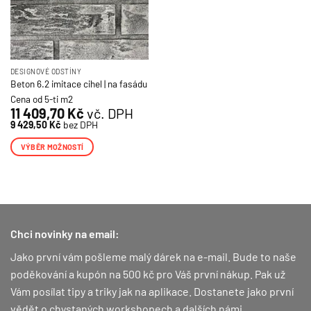
DESIGNOVÉ ODSTÍNY
Beton 6.2 imitace cihel | na fasádu
Cena od 5-ti m2
11 409,70
Kč
vč. DPH
9 429,50
Kč
bez DPH
VÝBĚR MOŽNOSTÍ
Tento
produkt
má
více
variant.
Chci novinky na email:
Možnosti
lze
Jako první vám pošleme malý dárek na e-mail. Bude to naše
vybrat
poděkování a kupón na 500 kč pro Váš první nákup.
Pak už
na
Vám posílat tipy a triky jak na aplikace. Dostanete jako první
stránce
vědět o chystaných workshopech a dalších námi
produktu