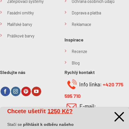
Zateplovací systémy
Ochrana osobních údajů
Fasádní omítky
Doprava a platba
Malířské barvy
Reklamace
Práškové barvy
Inspirace
Recenze
Blog
Sledujte nás
Rychlý kontakt
Info linka:
+420 775
595 710
E-mail:
Chcete ušetřit
1250 Kč?
O společnosti
info@kabefarben.cz
O nás
Stačí se
přihlásit k odběru našeho