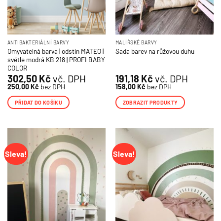
ANTIBAKTERIÁLNÍ BARVY
MALÍŘSKÉ BARVY
Omyvatelná barva | odstín MATEO |
Sada barev na růžovou duhu
světle modrá KB 218 | PROFI BABY
COLOR
302,50
Kč
vč. DPH
191,18
Kč
vč. DPH
250,00
Kč
bez DPH
158,00
Kč
bez DPH
PŘIDAT DO KOŠÍKU
ZOBRAZIT PRODUKTY
Sleva!
Sleva!