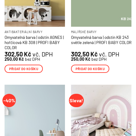
ANTIBAKTERIÁLNÍ BARVY
MALÍŘSKÉ BARVY
Omyvatelná barva | odstín AGNES |
Omyvatelná barva | odstín KB 243
hořčicová KB 308 | PROFI BABY
světle zelená | PROFI BABY COLOR
COLOR
302,50
Kč
vč. DPH
302,50
Kč
vč. DPH
250,00
Kč
bez DPH
250,00
Kč
bez DPH
PŘIDAT DO KOŠÍKU
PŘIDAT DO KOŠÍKU
-40%
Sleva!