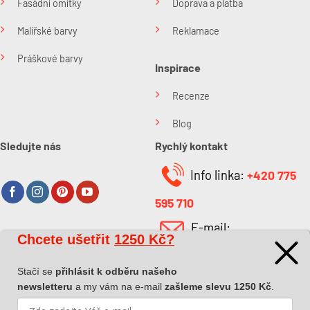
Fasádní omítky
Doprava a platba
Malířské barvy
Reklamace
Práškové barvy
Inspirace
Recenze
Blog
Sledujte nás
Rychlý kontakt
Info linka:
+420 775
595 710
E-mail:
Chcete ušetřit
1250 Kč?
O společnosti
info@kabefarben.cz
O nás
Stačí se
přihlásit k odběru našeho
newsletteru
a my vám na e-mail
zašleme slevu 1250 Kč
.
Kontakt