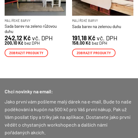
MALÍŘSKÉ BARVY
MALÍŘSKÉ BARVY
Sada barev na zeleno růžovou
Sada barev na zelenou duhu
duhu
242,12
Kč
vč. DPH
191,18
Kč
vč. DPH
200,10
Kč
bez DPH
158,00
Kč
bez DPH
ZOBRAZIT PRODUKTY
ZOBRAZIT PRODUKTY
Chci novinky na email:
Jako první vám pošleme malý dárek na e-mail. Bude to naše
poděkování a kupón na 500 kč pro Váš první nákup.
Pak už
Vám posílat tipy a triky jak na aplikace. Dostanete jako první
vědět o chystaných workshopech a dalších námi
pořádaných akcích.