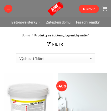
Přeskočit
E-SHOP
na
obsah
Betonové stěrky
Zateplení domu
Fasádní omítky
Domů
/
Produkty se štítkem „hygienický nátěr“
FILTR
-40%