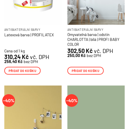
ANTIBAKTERIÁLNÍ BARVY
ANTIBAKTERIÁLNÍ BARVY
Omyvatelná barva | odstín
Latexová barva | PROFILATEX
CHARLOTTA | bílá | PROFI BABY
COLOR
302,50
Kč
vč. DPH
Cena od 1 kg
250,00
Kč
bez DPH
310,24
Kč
vč. DPH
256,40
Kč
bez DPH
PŘIDAT DO KOŠÍKU
PŘIDAT DO KOŠÍKU
-40%
-40%