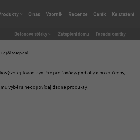
Produkty
O nás
Vzorník
Recenze
Ceník
Ke stažení
Betonové stěrky
Zateplení domu
Fasádní omítky
Lepší zateplení
kový zateplovací systém pro fasády, podlahy a pro střechy.
mu výběru neodpovídají žádné produkty.