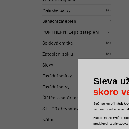
Malířské barvy
(39)
Sanační zateplení
(17)
PUR THERM | Lepší zateplení
(21)
Soklová omítka
(20)
Zateplení soklu
(20)
Slevy
(30)
Fasádní omítky
(20)
Sleva už
Fasádní barvy
(12)
skoro va
Čištění a nátěr fasády
(7)
Stačí se jen
přihlásit k
STEICO dřevostavby
(19)
vám na e-mail zašleme
s
Budete mezi
prvními, kdo
Nářadí
(36)
produktech a
připravova