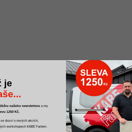
 je
še...
 odběru našeho newsletteru
a
my
levu 1250 Kč.
 se dozví o nových akcích,
ných workshopech KABE Farben.