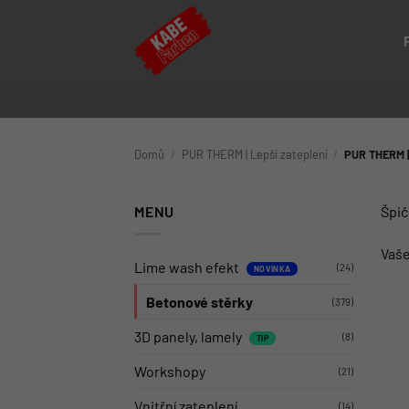
Přeskočit
na
obsah
Domů
/
PUR THERM | Lepší zateplení
/
PUR THERM | 
MENU
Špič
Vaše
Lime wash efekt
(24)
Betonové stěrky
(379)
3D panely, lamely
(8)
Workshopy
(21)
Vnitřní zateplení
(14)