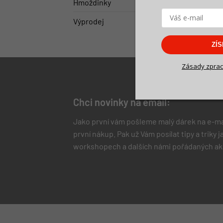
Hmoždinky
(6)
Výprodej
(2)
ZÍ
Zásady zprac
Chci novinky na email:
Jako první vám pošleme malý dárek na e-ma
první nákup.
Pak už Vám posílat tipy a triky
workshopech a dalších námi pořádaných ak