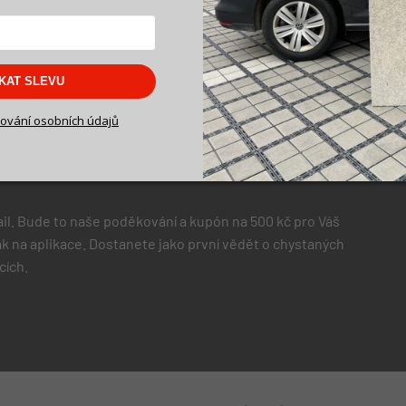
SKAT SLEVU
ování osobních údajů
il. Bude to naše poděkování a kupón na 500 kč pro Váš
 jak na aplikace. Dostanete jako první vědět o chystaných
cích.