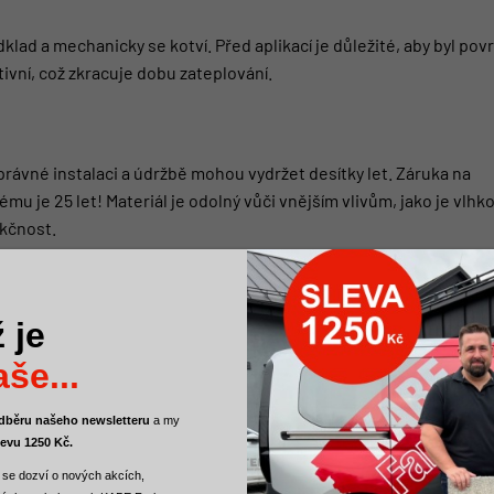
lad a mechanicky se kotví. Před aplikací je důležité, aby byl pov
ktivní, což zkracuje dobu zateplování.
právné instalaci a údržbě mohou vydržet desítky let. Záruka na
tému
je 25 let! Materiál je odolný vůči vnějším vlivům, jako je vlhk
nkčnost.
 je
rozměrech. Obecně jsou o něco dražší, než tradiční izolační materiá
porách energie. Menší tloušťka PUR desky oproti polystyrenu. Míst
še...
o interiéru. Ve většině připadů nepotřebujete předělávat ukončen
 odběru našeho newsletteru
a
my
levu 1250 Kč.
 se dozví o nových akcích,