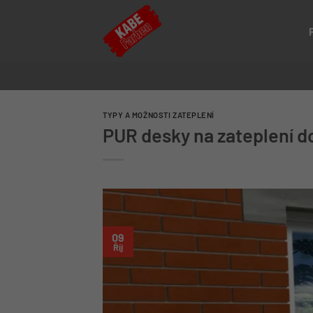
Přeskočit
na
obsah
TYPY A MOŽNOSTI ZATEPLENÍ
PUR desky na zateplení d
09
Říj