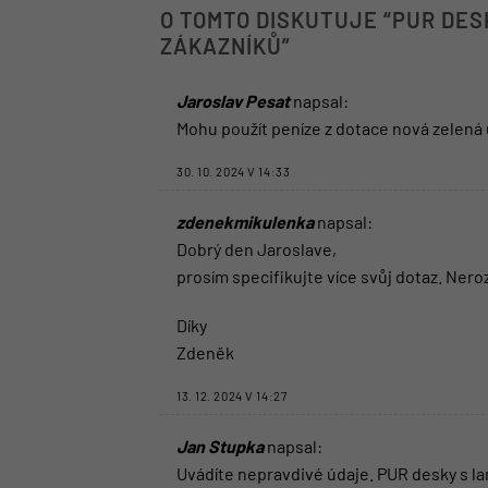
O TOMTO DISKUTUJE “
PUR DES
ZÁKAZNÍKŮ
”
Jaroslav Pesat
napsal:
Mohu použít peníze z dotace nová zelená
30. 10. 2024 V 14:33
zdenekmikulenka
napsal:
Dobrý den Jaroslave,
prosím specifikujte více svůj dotaz. Ner
Díky
Zdeněk
13. 12. 2024 V 14:27
Jan Stupka
napsal:
Uvádíte nepravdivé údaje. PUR desky s l