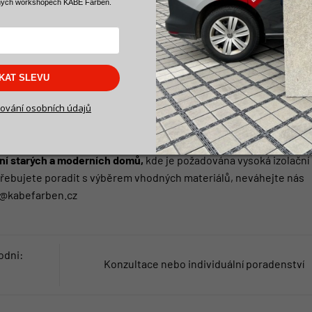
ných workshopech KABE Farben.
hody. Nelze je použít na zateplení interiéru, protože mají stejnou
lení interiéru mame v nabídce jiný materiál.
Styrcon cemento
SKAT SLEVU
ování osobních údajů
ateplení soklu
. Máme speciální systémové řešení, díky, kterému
ální
bitumenové lepidlo
na lepení PUR desek na sokl.
ení starých a moderních domů,
kde je požadována vysoká izolační
třebujete poradit s výběrem vhodných materiálů, neváhejte nás
@kabefarben.cz
odni:
Konzultace nebo individuální poradenství