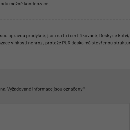
důvodu možné kondenzace.
ou opravdu prodyšné, jsou na to i certifikované. Desky se kotví,
nzace vlhkosti nehrozí, protože PUR deska má otevřenou struktu
na.
Vyžadované informace jsou označeny
*