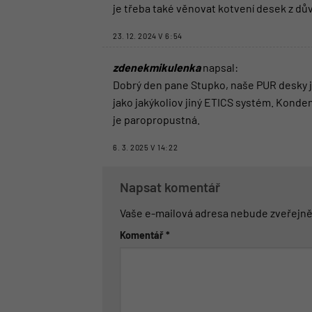
je třeba také věnovat kotvení desek z 
23. 12. 2024 V 6:54
zdenekmikulenka
napsal:
Dobrý den pane Stupko, naše PUR desky js
jako jakýkoliov jiný ETICS systém. Konde
je paropropustná.
6. 3. 2025 V 14:22
Napsat komentář
Vaše e-mailová adresa nebude zveřejně
Komentář
*