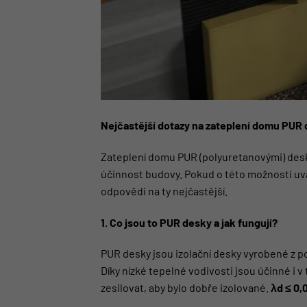
Nejčastější dotazy na zateplení domu PUR
Zateplení domu PUR (polyuretanovými) deska
účinnost budovy. Pokud o této možnosti uv
odpovědi na ty nejčastější.
1. Co jsou to PUR desky a jak fungují?
PUR desky jsou izolační desky vyrobené z p
Díky nízké tepelné vodivosti jsou účinné i v
zesilovat, aby bylo dobře izolované.
λd ≤ 0,