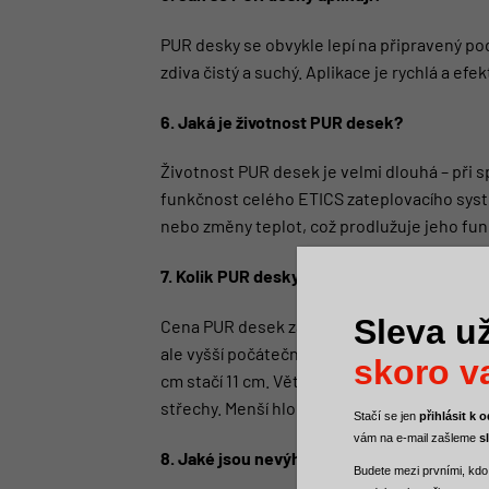
PUR desky se obvykle lepí na připravený podk
zdiva čistý a suchý. Aplikace je rychlá a efe
6. Jaká je životnost PUR desek?
Životnost PUR desek je velmi dlouhá – při s
funkčnost celého
ETICS zateplovacího sys
nebo změny teplot, což prodlužuje jeho fu
7. Kolik PUR desky stojí?
Sleva už
Cena PUR desek
závisí na jejich tloušťce, 
ale vyšší počáteční investice se vrátí v ús
skoro va
cm stačí 11 cm. Větší průchodnost světla d
střechy. Menší hloubka parapetů.
Stačí se jen
přihlásit k
vám na e-mail zašleme
s
8. Jaké jsou nevýhody PUR desek?
Budete mezi
prvními, kdo