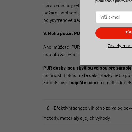
produktech a
připravova
I přes všechny výhody mají PUR desky i nevý
požární odolnost, jako polystyren. Na zatep
polysytrenové desky.
9. Mohu použít PUR desky i na sokl?
ZÍ
Zásady zprac
Ano, můžete. PUR desky jsou vhodné i
na z
udělate zároveň i hydroizolaci stavby. Speci
PUR desky jsou skvělou volbou pro zatepl
účinnost. Pokud máte další otázky nebo po
kontaktovat!
napište nám
na email:
zdenek
Efektivní sanace vlhkého zdiva po pov
Metody, materiály a jejich výhody