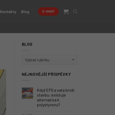
Kontakty
Blog
E-SHOP
BLOG
BLOG
NEJNOVĚJŠÍ PŘÍSPĚVKY
Když EPS a vata brzdí
stavbu: existuje
alternativa k
polystyrenu?