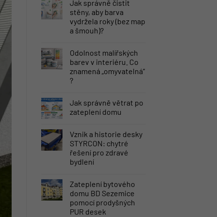
Jak správně čistit
stěny, aby barva
vydržela roky (bez map
a šmouh)?
Odolnost malířských
barev v interiéru. Co
znamená „omyvatelná“
?
Jak správně větrat po
zateplení domu
Vznik a historie desky
STYRCON: chytré
řešení pro zdravé
bydlení
Zateplení bytového
domu BD Sezemice
pomocí prodyšných
PUR desek