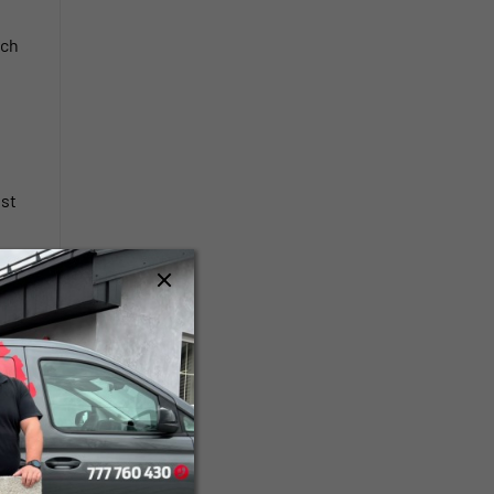
rch
ost
ly,
o 20
í