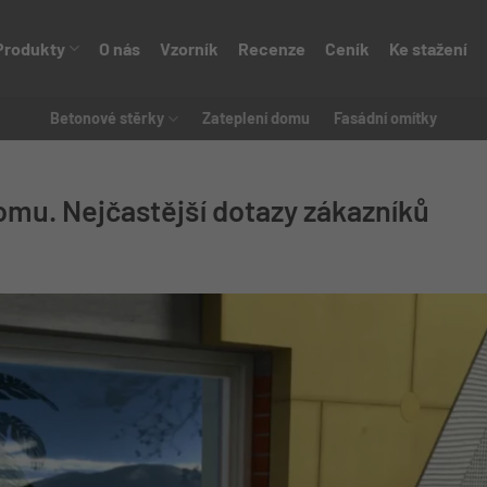
Produkty
O nás
Vzorník
Recenze
Ceník
Ke stažení
Betonové stěrky
Zateplení domu
Fasádní omítky
omu. Nejčastější dotazy zákazníků