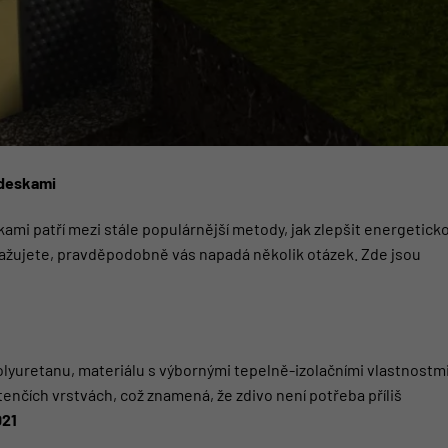
 deskami
mi patří mezi stále populárnější metody, jak zlepšit energetick
ažujete, pravděpodobně vás napadá několik otázek. Zde jsou
olyuretanu, materiálu s výbornými tepelně-izolačními vlastnostmi
 tenčích vrstvách, což znamená, že zdivo není potřeba příliš
021