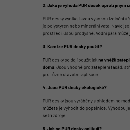
2. Jaká je výhoda PUR desek oproti jiným 
PUR desky vynikají svou vysokou izolační úč
je polystyren nebo minerální vata. Navíc jsou
prostředí. Jsou prodyšné. Vodní pára může 
3. Kam lze PUR desky použít?
PUR desky se dají použít jak
na vnější zatep
domu
. Jsou vhodné pro zateplení fasád, st
pro různé stavební aplikace.
4. Jsou PUR desky ekologické?
PUR desky jsou vyráběny s ohledem na moder
můžete je vyhodit do popelnice. Výhodou je
šetří zdroje.
5. Jak se PUR desky aplikují?