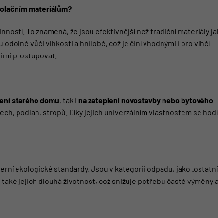
izolačním materiálům?
inností
. To znamená, že jsou efektivnější než tradiční materiály j
 odolné vůči vlhkosti a hnilobě, což je činí vhodnými i pro vlhčí
jimi prostupovat.
lení starého domu
, tak i
na zateplení novostavby nebo bytového
řech, podlah, stropů. Díky jejich univerzálním vlastnostem se hodí
ní ekologické standardy. Jsou v kategorii odpadu, jako „ostatní“
 také jejich dlouhá životnost, což snižuje potřebu časté výměny 