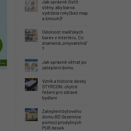
Jak správně čistit
stěny, aby barva
vydržela roky (bez map
a šmouh)?
Odolnost malířských
barev v interiéru. Co
znamená „omyvatelná“
?
Jak správně větrat po
zateplení domu
Vznik a historie desky
STYRCON: chytré
řešení pro zdravé
bydlení
Zateplení bytového
domu BD Sezemice
pomocí prodyšných
PUR desek