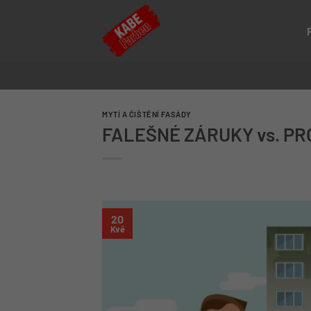
Přeskočit
na
obsah
MYTÍ A ČIŠTĚNÍ FASÁDY
FALEŠNÉ ZÁRUKY vs. P
20
Kvě