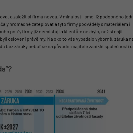
vat a založit si firmu novou. V minulosti jsme již podobného jed
ačaly hromadně zateplovat a tyto firmy podváděly s materiálem i
uho poté, firmy již neexistuji a klientům nezbylo, než si najít
li osloveni právě my. Na oko to vše vypadalo výborně, záruka n
u bez záruky neboť se na původní majitele zaniklé společnosti u
da”?