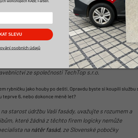
ných workshopech KABE Farben.
odmínek vydrží fasáda v perfektním stavu
SKAT SLEVU
svůj automobil. Pokud byste si koupili auto a 14 let byste
ování osobních údajů
čky ani nevyměnili olej, jen těžko by takové auto za
ně stejné je to také s fasádou domu,” přirovnává
avebnictví ze společnosti TechTop s.r.o.
em rybníčku jako houby po dešti. Opravdu byste si koupili službu 
hu teprve 6, nebo dokonce méně let?
t na starost údržbu Vaší fasády, uvažujte s rozumem a
ibům, které žádná z těchto firem logicky nemůže
pecialista na
nátěr fasád
, ze Slovenské pobočky