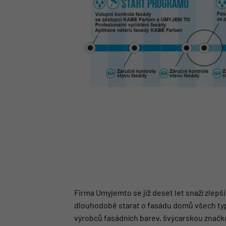
Firma Umyjemto se již deset let snaží zlepši
dlouhodobě starat o fasádu domů všech typů.
výrobců fasádních barev, švýcarskou znač