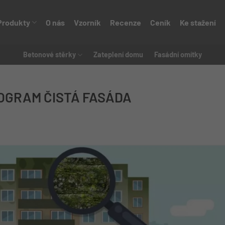
Produkty
O nás
Vzorník
Recenze
Ceník
Ke stažení
Betonové stěrky
Zateplení domu
Fasádní omítky
ROGRAM ČISTÁ FASÁDA