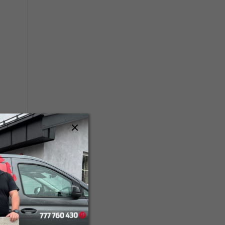
a
ce,