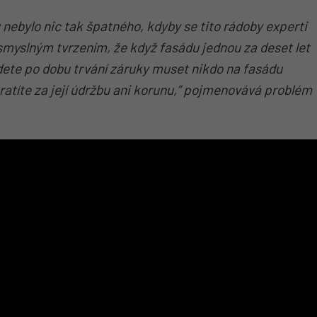
nebylo nic tak špatného, kdyby se tito rádoby experti
esmyslným tvrzením, že když fasádu jednou za deset let
dete po dobu trvání záruky muset nikdo na fasádu
tratíte za její údržbu ani korunu,” pojmenovává problém