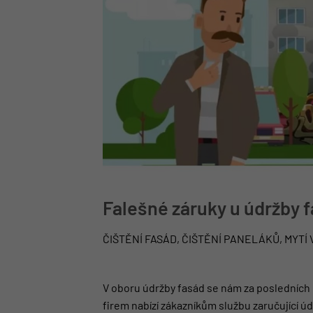
Falešné záruky u údržby f
ČIŠTĚNÍ FASÁD, ČIŠTĚNÍ PANELÁKŮ, MYT
V oboru údržby fasád se nám za posledních 
firem nabízí zákazníkům službu zaručující úd