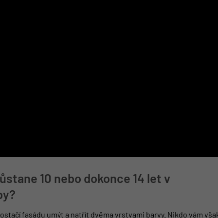
zůstane 10 nebo dokonce 14 let v
by?
ostačí fasádu umýt a natřít dvěma vrstvami barvy. Nikdo vám vša