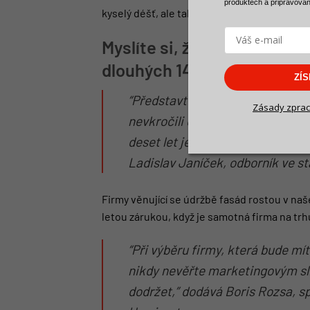
produktech a
připravova
kyselý déšť, ale také prach a smog.
Myslíte si, že za těchto p
dlouhých 14 let?
ZÍ
“Představte si, jak se staráte o 
Zásady zprac
nevkročili do autoservisu, do my
deset let ještě existovalo. A úpl
Ladislav Janíček, odborník ve st
Firmy věnující se údržbě fasád rostou v naš
letou zárukou, když je samotná firma na tr
“Při výběru firmy, která bude mí
nikdy nevěřte marketingovým sl
dodržet,” dodává Boris Rozsa, s