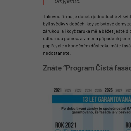
Umyjemto.
Takovou firmu je docela jednoduché zlikvido
byli svědky v dobách, kdy se bytové domy z
zárukou, a i když záruka měla běžet ještě dlo
odbornou pomoc, a v mona případech jsme by
papíře, ale v konečném důsledku máte fasád
nedostanete.
Znáte “Program Čistá fasá