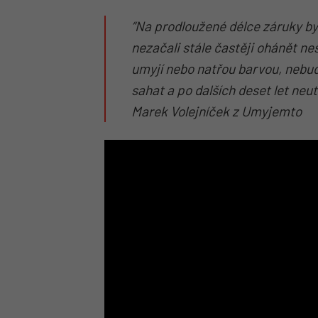
“Na prodloužené délce záruky by 
nezačali stále častěji ohánět n
umyjí nebo natřou barvou, nebu
sahat a po dalších deset let neu
Marek Volejníček z Umyjemto