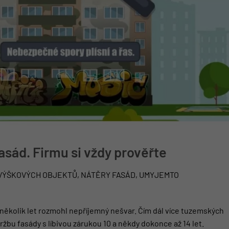
asád. Firmu si vždy prověřte
Í VÝŠKOVÝCH OBJEKTŮ, NÁTĚRY FASÁD, UMYJEMTO
několik let rozmohl nepříjemný nešvar. Čím dál více tuzemských
ržbu fasády s líbivou zárukou 10 a někdy dokonce až 14 let.