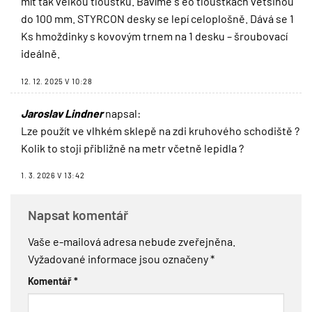
mít tak velkou tloušťku. Bavíme s eo tloušťkách většinou
do 100 mm. STYRCON desky se lepí celoplošně. Dává se 1
Ks hmoždinky s kovovým trnem na 1 desku – šroubovací
ideálně.
12. 12. 2025 V 10:28
Jaroslav Lindner
napsal:
Lze použít ve vlhkém sklepě na zdi kruhového schodiště ?
Kolik to stoji přibližně na metr včetně lepidla ?
1. 3. 2026 V 13:42
Napsat komentář
Vaše e-mailová adresa nebude zveřejněna.
Vyžadované informace jsou označeny
*
Komentář
*