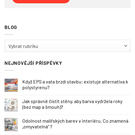
BLOG
BLOG
NEJNOVĚJŠÍ PŘÍSPĚVKY
Když EPS a vata brzdí stavbu: existuje alternativa k
polystyrenu?
Jak správně čistit stěny, aby barva vydržela roky
(bez map a šmouh)?
Odolnost malířských barev v interiéru. Co znamená
„omyvatelná“ ?