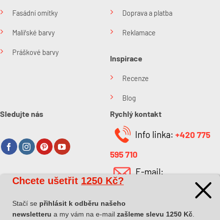
Fasádní omítky
Doprava a platba
Malířské barvy
Reklamace
Práškové barvy
Inspirace
Recenze
Blog
Sledujte nás
Rychlý kontakt
Info linka:
+420 775
595 710
E-mail:
Chcete ušetřit
1250 Kč?
O společnosti
info@kabefarben.cz
O nás
Stačí se
přihlásit k odběru našeho
newsletteru
a my vám na e-mail
zašleme slevu 1250 Kč
.