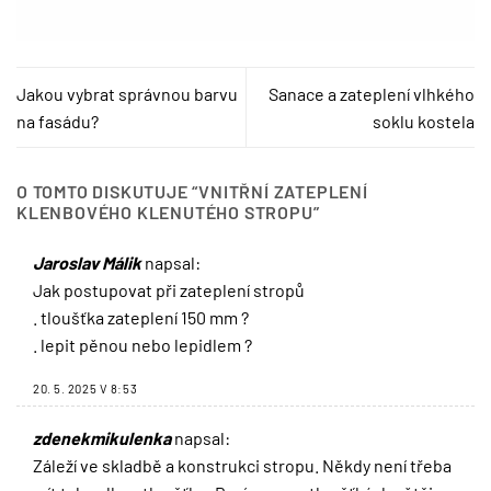
Jakou vybrat správnou barvu
Sanace a zateplení vlhkého
na fasádu?
soklu kostela
O TOMTO DISKUTUJE “
VNITŘNÍ ZATEPLENÍ
KLENBOVÉHO KLENUTÉHO STROPU
”
Jaroslav Málik
napsal:
Jak postupovat při zateplení stropů
. tloušťka zateplení 150 mm ?
. lepit pěnou nebo lepidlem ?
20. 5. 2025 V 8:53
zdenekmikulenka
napsal:
Záleží ve skladbě a konstrukci stropu. Někdy není třeba