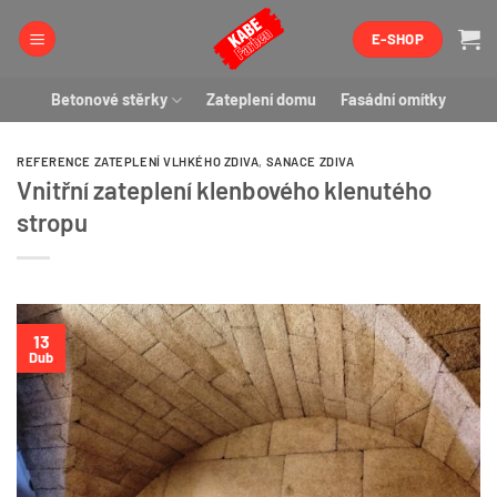
Přeskočit
E-SHOP
na
obsah
Betonové stěrky
Zateplení domu
Fasádní omítky
REFERENCE ZATEPLENÍ VLHKÉHO ZDIVA
,
SANACE ZDIVA
Vnitřní zateplení klenbového klenutého
stropu
13
Dub