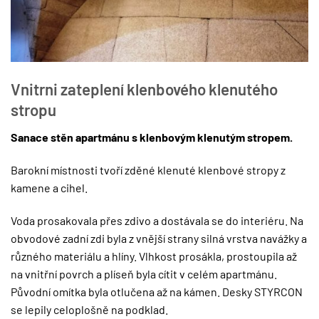
Vnitrni zateplení klenbového klenutého
stropu
Sanace stěn apartmánu s klenbovým klenutým stropem.
Barokní místnosti tvoří zděné klenuté klenbové stropy z
kamene a cihel.
Voda prosakovala přes zdivo a dostávala se do interiéru. Na
obvodové zadní zdi byla z vnější strany silná vrstva navážky a
různého materiálu a hlíny. Vlhkost prosákla, prostoupila až
na vnitřní povrch a plíseň byla cítit v celém apartmánu.
Původní omítka byla otlučena až na kámen. Desky STYRCON
se lepily celoplošně na podklad.