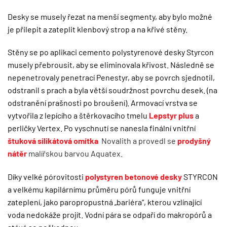
Desky se musely řezat na menší segmenty, aby bylo možné
je přilepit a zateplit klenbový strop a na křivé stěny.
Stěny se po aplikaci cemento polystyrenové desky Styrcon
musely přebrousit, aby se eliminovala křivost. Následně se
nepenetrovaly penetrací Penestyr, aby se povrch sjednotil,
odstranil s prach a byla větší soudržnost povrchu desek. (na
odstranění prašnosti po broušení). Armovací vrstva se
vytvořila z lepícího a štěrkovacího tmelu
Lepstyr plus
a
perličky Vertex. Po vyschnutí se nanesla finální vnitřní
štuková silikátová omítka
Novalith a provedl se
prodyšný
nátěr
malířskou barvou Aquatex.
Díky velké pórovitosti
polystyren betonové desky
STYRCON
a velkému kapilárnímu průměru pórů funguje vnitřní
zateplení, jako paropropustná „bariéra“, kterou vzlínající
voda nedokáže projít. Vodní pára se odpaří do makropórů a