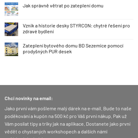
Jak správně větrat po zateplení domu
Vznik a historie desky STYRCON: chytré řešení pro
zdravé bydlení
Zateplení bytového domu BD Sezemice pomocí
prodyšných PUR desek
Chci novinky na email:
Jako první vám pošleme malý dárek na e-mail. Bude to naše
poděkování a kupón na 500 kč pro Váš první nákup.
Pak už
Vám posílat tipy a triky jak na aplikace. Dostanete jako první
vědět o chystaných workshopech a dalších námi