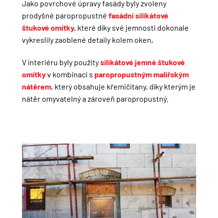
Jako povrchové úpravy fasády byly zvoleny
prodyšné paropropustné
fasádní silikátové
štukové omítky,
které díky své jemnosti dokonale
vykreslily zaoblené detaily kolem oken,
V interiéru byly použity
silikátové jemné štukové
omítky
v kombinaci s
paropropustným malířským
nátěrem
, který obsahuje křemičitany, díky kterým je
nátěr omyvatelný a zároveň paropropustný.