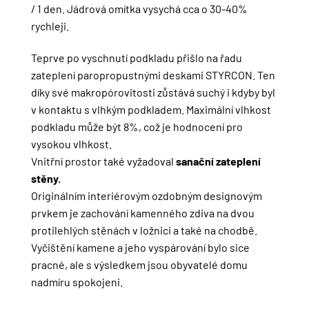
/ 1 den. Jádrová omítka vysychá cca o 30-40%
rychleji.
Teprve po vyschnutí podkladu přišlo na řadu
zateplení paropropustnými deskami STYRCON. Ten
díky své makropórovitosti zůstává suchý i kdyby byl
v kontaktu s vlhkým podkladem. Maximální vlhkost
podkladu může být 8%, což je hodnocení pro
vysokou vlhkost.
Vnitřní prostor také vyžadoval
sanační zateplení
stěny.
Originálním interiérovým ozdobným designovým
prvkem je zachování kamenného zdiva na dvou
protilehlých stěnách v ložnici a také na chodbě.
Vyčištění kamene a jeho vyspárování bylo sice
pracné, ale s výsledkem jsou obyvatelé domu
nadmíru spokojeni.