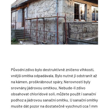
Původní zdivo bylo destruktivně zničeno vlhkostí,
vnější omítka odpadávala. Bylo nutné ji odstranit až
na kámen, proškrábnout spáry. Nerovnosti byly
srovnány jádrovou omítkou. Nebude-li zdivo
obsahovat chloridové soli, můžete použít i sanační
podhoz a jádrovou sanační omítku. U sanační omítky
musíte dát pozor na dostatečně vyschnutí cca 1 mm