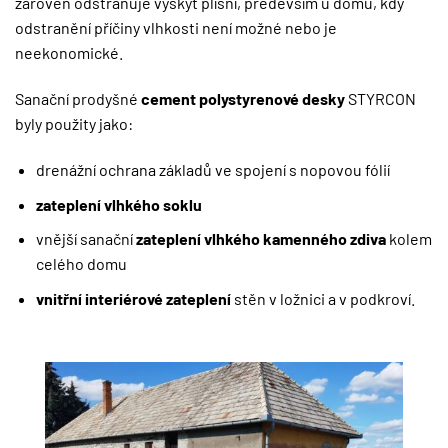
zároveň odstraňuje výskyt plísní, především u domů, kdy
odstranění příčiny vlhkosti není možné nebo je
neekonomické.
Sanační prodyšné
cement polystyrenové desky
STYRCON
byly použity jako:
drenážní ochrana základů ve spojení s nopovou fólií
zateplení vlhkého soklu
vnější sanační
zateplení vlhkého kamenného zdiva
kolem
celého domu
vnitřní interiérové ​​zateplení
stěn v ložnici a v podkroví.