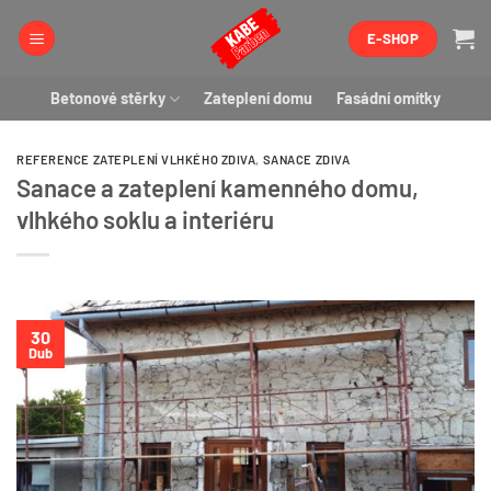
Přeskočit
E-SHOP
na
obsah
Betonové stěrky
Zateplení domu
Fasádní omítky
REFERENCE ZATEPLENÍ VLHKÉHO ZDIVA
,
SANACE ZDIVA
Sanace a zateplení kamenného domu,
vlhkého soklu a interiéru
30
Dub