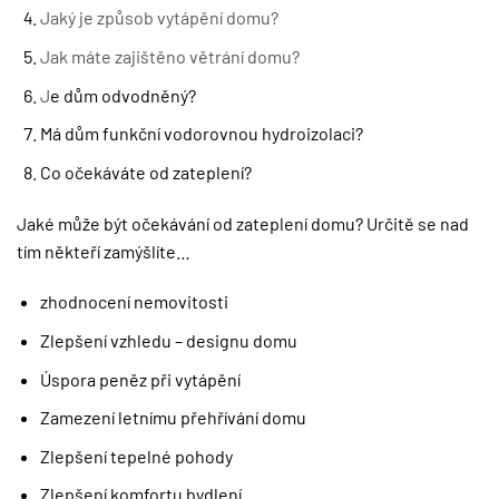
Jaký je způsob vytápění domu?
Jak máte zajištěno větrání domu?
J
e dům odvodněný?
Má dům funkční vodorovnou hydroizolaci?
Co očekáváte od zateplení?
Jaké může být očekávání od zateplení domu? Určitě se nad
tím někteří zamýšlíte…
zhodnocení nemovitosti
Zlepšení vzhledu – designu domu
Úspora peněz při vytápění
Zamezení letnímu přehřívání domu
Zlepšení tepelné pohody
Zlepšení komfortu bydlení