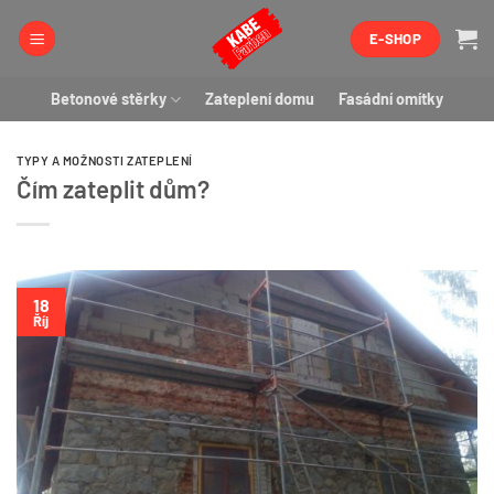
Přeskočit
E-SHOP
na
obsah
Betonové stěrky
Zateplení domu
Fasádní omítky
TYPY A MOŽNOSTI ZATEPLENÍ
Čím zateplit dům?
18
Říj