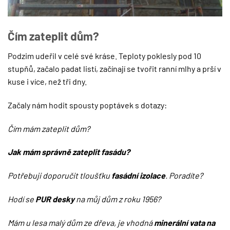
Čím zateplit dům?
Podzim udeřil v celé své kráse. Teploty poklesly pod 10
stupňů, začalo padat listí, začínají se tvořit ranní mlhy a prší v
kuse i více, než tři dny.
Začaly nám hodit spousty poptávek s dotazy:
Čím mám zateplit dům?
Jak mám správně zateplit fasádu?
Potřebuji doporučit tloušťku
fasádní izolace
. Poradíte?
Hodí se
PUR desky
na můj dům z roku 1956?
Mám u lesa malý dům ze dřeva, je vhodná
minerální vata na