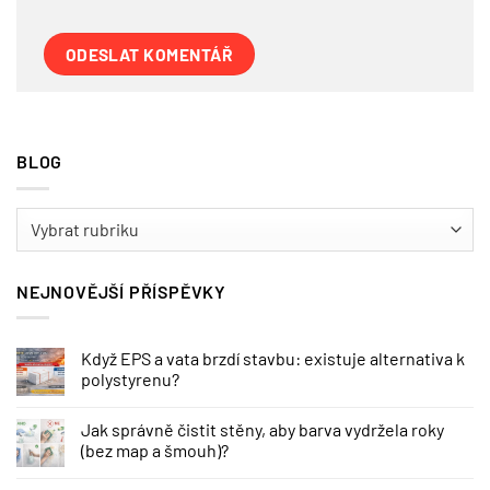
BLOG
BLOG
NEJNOVĚJŠÍ PŘÍSPĚVKY
Když EPS a vata brzdí stavbu: existuje alternativa k
polystyrenu?
Jak správně čistit stěny, aby barva vydržela roky
(bez map a šmouh)?