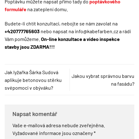
Poptávku můžete napsat přímo tady do
poptávkového
formuláře
na zateplení domu.
Budete-li chtít konzultaci, nebojte se nám zavolat na
+420777765603
nebo napsat na
info@kabefarben.cz
a rádi
Vám pomůžeme.
On-line konzultace a video inspekce
stavby jsou ZDARMA!!!
Jak lyžařka Šárka Sudová
Jakou vybrat správnou barvu
aplikuje betonovou stěrku
na fasádu?
svépomoci v obýváku?
Napsat komentář
Vaše e-mailová adresa nebude zveřejněna.
Vyžadované informace jsou označeny
*