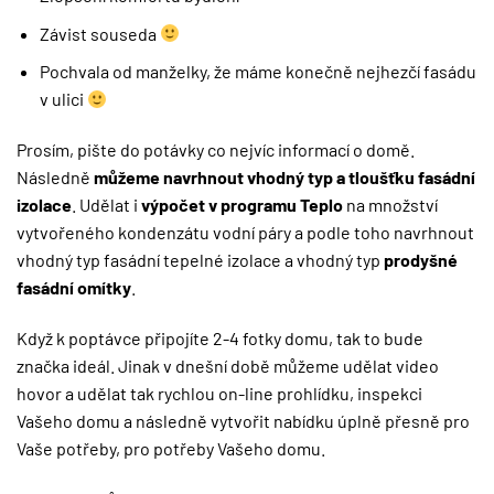
Závist souseda
Pochvala od manželky, že máme konečně nejhezčí fasádu
v ulici
Prosím, pište do potávky co nejvíc informací o domě.
Následně
můžeme navrhnout vhodný typ a tloušťku fasádní
izolace
. Udělat i
výpočet v programu Teplo
na množství
vytvořeného kondenzátu vodní páry a podle toho navrhnout
vhodný typ fasádní tepelné izolace a vhodný typ
prodyšné
fasádní omítky
.
Když k poptávce připojíte 2-4 fotky domu, tak to bude
značka ideál. Jinak v dnešní době můžeme udělat video
hovor a udělat tak rychlou on-line prohlídku, inspekci
Vašeho domu a následně vytvořit nabídku úplně přesně pro
Vaše potřeby, pro potřeby Vašeho domu.