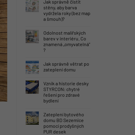
Jak správně čistit
stěny, aby barva
vydržela roky (bez map
a šmouh)?
Odolnost malířských
barev v interiéru. Co
znamená „omyvatelná“
?
Jak správně větrat po
zateplení domu
Vznik a historie desky
STYRCON: chytré
řešení pro zdravé
bydlení
Zateplení bytového
domu BD Sezemice
pomocí prodyšných
PUR desek