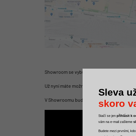
Showroom se vybudoval ve spolupráci s p
Už nyní máte možnost i v Praze se přijít os
Sleva už
V Showroomu budou zároveň i probíhat zašk
skoro va
Stačí se jen
přihlásit k
vám na e-mail zašleme
s
Budete mezi
prvními, kdo