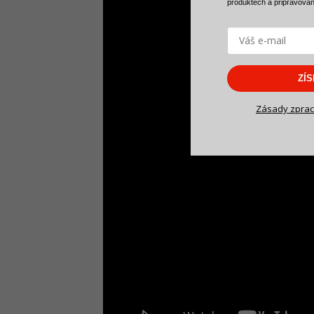
produktech a
připravova
ZÍ
Zásady zprac