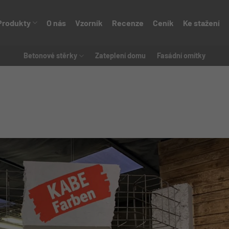
Produkty
O nás
Vzorník
Recenze
Ceník
Ke stažení
Betonové stěrky
Zateplení domu
Fasádní omítky