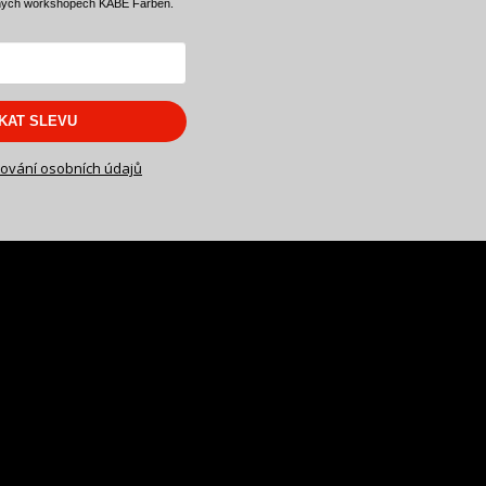
ných workshopech KABE Farben.
SKAT SLEVU
ování osobních údajů