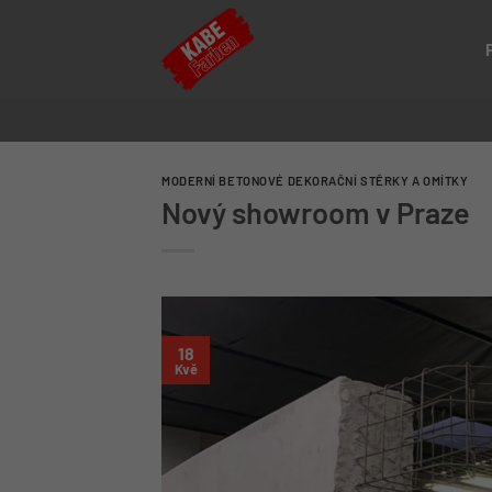
Přeskočit
na
obsah
MODERNÍ BETONOVÉ DEKORAČNÍ STĚRKY A OMÍTKY
Nový showroom v Praze
18
Kvě