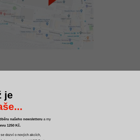
anem Kamilem Rynešem (REZIDENT Invest).
obně podívat na betonové stěrky.
 je
olování = workshopy na aplikaci betonové stěrky svépomoci.
še...
 odběru našeho newsletteru
a
my
levu 1250 Kč.
 se dozví o nových akcích,