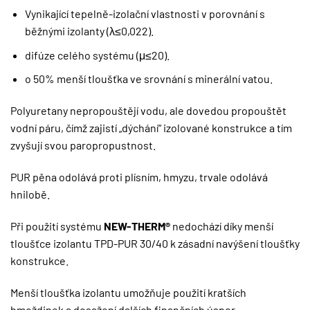
Vynikající tepelně-izolační vlastnosti v porovnání s
běžnými izolanty (λ≤0,022).
difúze celého systému (μ≤20).
o 50% menší tloušťka ve srovnání s minerální vatou.
Polyuretany nepropouštějí vodu, ale dovedou propouštět
vodní páru, čímž zajistí „dýchání“ izolované konstrukce a tím
zvyšují svou paropropustnost.
PUR pěna odolává proti plísním, hmyzu, trvale odolává
hnilobě.
Při použití systému
NEW-THERM®
nedochází díky menší
tloušťce izolantu TPD-PUR 30/40 k zásadní navýšení tloušťky
konstrukce.
Menší tloušťka izolantu umožňuje použití kratších
hmoždinek a dosažení dalších finančních úspor.