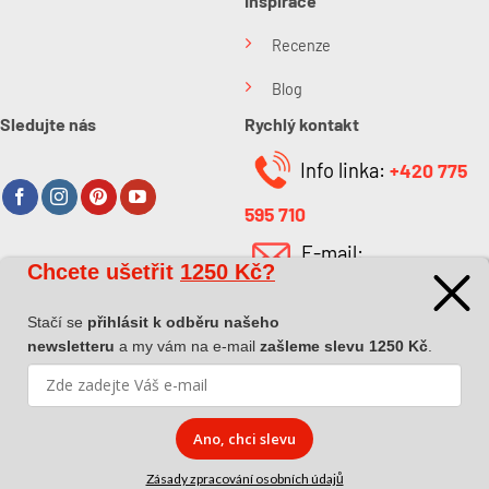
Inspirace
Recenze
Blog
Sledujte nás
Rychlý kontakt
Info linka:
+420 775
595 710
E-mail:
Chcete ušetřit
1250 Kč?
O společnosti
info@kabefarben.cz
O nás
Stačí se
přihlásit k odběru našeho
newsletteru
a my vám na e-mail
zašleme slevu 1250 Kč
.
Kontakt
Ano, chci slevu
Zásady zpracování osobních údajů