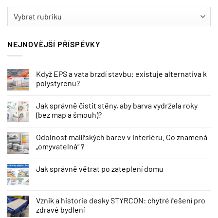
BLOG
NEJNOVĚJŠÍ PŘÍSPĚVKY
Když EPS a vata brzdí stavbu: existuje alternativa k
polystyrenu?
Jak správně čistit stěny, aby barva vydržela roky
(bez map a šmouh)?
Odolnost malířských barev v interiéru. Co znamená
„omyvatelná“ ?
Jak správně větrat po zateplení domu
Vznik a historie desky STYRCON: chytré řešení pro
zdravé bydlení