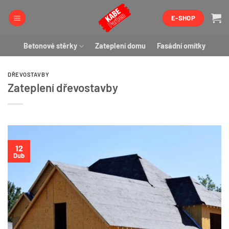
Přeskočit
E-SHOP
na
obsah
Betonové stěrky
Zateplení domu
Fasádní omítky
DŘEVOSTAVBY
Zateplení dřevostavby
12
Dub