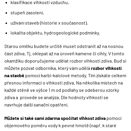
klasifikace vlhkosti vzduchu,
stupeň zasolení,
užívání staveb (historie x současnost),
lokalita objektu, hydrogeologické podmínky.
Starou omítku budete určitě muset odstranit až na nosnou
část zdiva. Tj. oklepat až na úroveň kamene či cihly. V tomto
okamžiku doporučujeme udělat rozbor vlhkosti zdiva. Buď si
můžete pozvat odborníka, který vám udělá
rozbor vlhkosti
na stavbě
pomocí karbi-kalciové metody. Tím získáte celkem
přesnou informaci o vlhkosti zdiva. Na několika místech na
každé stěně ve výšce 1 m od podlahy se odeberou vzorky
zdiva a provede se analýza. Dle hodnoty vlhkosti se
navrhuje další sanační opatření.
Můžete si také sami zdarma spočítat vlhkost zdiva
pomocí
objemového poměru vody k pevné hmotě (např. k staré