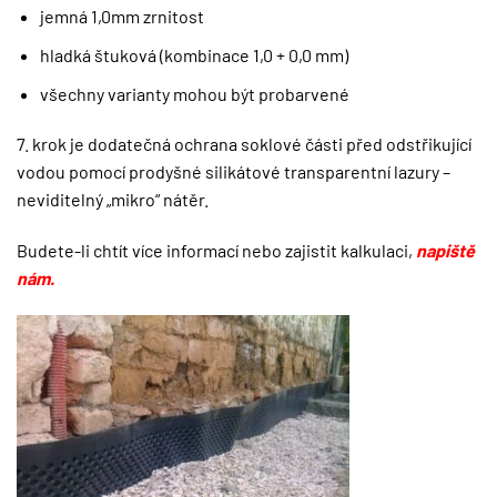
jemná 1,0mm zrnitost
hladká štuková (kombinace 1,0 + 0,0 mm)
všechny varianty mohou být probarvené
7. krok je dodatečná ochrana soklové části před odstřikující
vodou pomocí prodyšné silikátové transparentní lazury –
neviditelný „mikro“ nátěr.
Budete-li chtít více informací nebo zajistit kalkulaci,
napiště
nám.