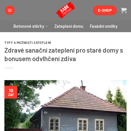
Přeskočit
E-SHOP
na
obsah
Betonové stěrky
Zateplení domu
Fasádní omítky
TYPY A MOŽNOSTI ZATEPLENÍ
Zdravé sanační zateplení pro staré domy s
bonusem odvlhčení zdiva
10
Zář