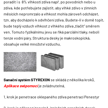
poradit i s 8% vlhkostí zdiva např. po povodních nebo u
zdiva, kde potřebujete zajistit, aby vlhké zdivo v zimních
měsících nepromrzalo a vlhkost mohla zároveň odcházet,
tzn. aby docházelo k odvlhčení zdiva. Budete-li v domě topit,
bude teplý vzduch vlhkost z vlhkého zdiva „tlačit“ směrem
ven. Tomuto fyzikálnímu jevu se říká parciální tlaky, neboli
tenze vodní páry. Struktura desky je makroskopická,
obsahuje velké množství vzduchu.
Sanační systém STYREXON
se skládá z několika kroků.
Aplikace svépomocí
je zvládnutelná.
1. krok je penetrace oklepaného zdiva penetrací Penestyr
2. krok je přilepení tepelně-izolačních sanačních desek