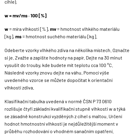
cihle).
w = mv/ms · 100 [%]
w
= míra vlhkosti [%],
mv
= hmotnost vlhkého materiálu
[kg],
ms
= hmotnost suchého materiálu [kg].
Odeberte vzorky vlhkého zdiva na několika místech. Označte
si je. Zvažte a zapište hodnoty na papír. Dejte na 30 minut
vysušit do trouby, kde budete mít teplotu cca 100 °C.
Následně vzorky znovu dejte na váhu. Pomocí výše
uvedeného vzorce se můžete dopočítat k orientační
vlhkosti zdiva.
Klasifikační tabulka uvedená v normě ČSN P 73 0610
rozlišuje čtyři základní kvalifikační stupně vlhkosti w a týká
se zásadně konstrukcí vyzděných z cihel s maltou. Určení
hodnot hmotnostní vlhkosti je nejdůležitější moment v
průběhu rozhodování o vhodném sanačním opatření.