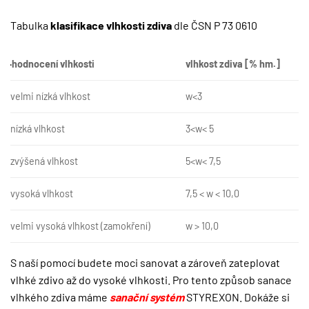
Tabulka
klasifikace vlhkosti zdiva
dle ČSN P 73 0610
hodnocení vlhkosti
vlhkost zdiva [% hm.]
velmi nízká vlhkost
w<3
nízká vlhkost
3<w< 5
zvýšená vlhkost
5<w< 7,5
vysoká vlhkost
7,5 < w < 10,0
velmi vysoká vlhkost (zamokření)
w > 10,0
S naší pomocí budete moci sanovat a zároveň zateplovat
vlhké zdivo až do vysoké vlhkosti. Pro tento způsob sanace
vlhkého zdiva máme
sanační systém
STYREXON. Dokáže si