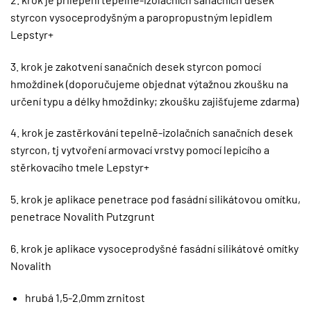
styrcon vysoceprodyšným a paropropustným lepidlem
Lepstyr+
3. krok je zakotvení sanačních desek styrcon pomocí
hmoždinek (doporučujeme objednat výtažnou zkoušku na
určení typu a délky hmoždinky; zkoušku zajišťujeme zdarma)
4. krok je zastěrkování tepelně-izolačních sanačních desek
styrcon, tj vytvoření armovací vrstvy pomocí lepicího a
stěrkovacího tmele Lepstyr+
5. krok je aplikace penetrace pod fasádní silikátovou omítku,
penetrace Novalith Putzgrunt
6. krok je aplikace vysoceprodyšné fasádní silikátové omítky
Novalith
hrubá 1,5-2,0mm zrnitost