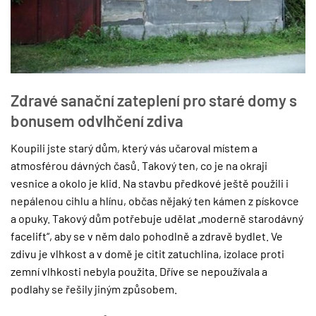
Zdravé sanační zateplení pro staré domy s
bonusem odvlhčení zdiva
Koupili jste starý dům, který vás učaroval místem a
atmosférou dávných časů. Takový ten, co je na okraji
vesnice a okolo je klid. Na stavbu předkové ještě použili i
nepálenou cihlu a hlínu, občas nějaký ten kámen z pískovce
a opuky. Takový dům potřebuje udělat „moderně starodávný
facelift“, aby se v něm dalo pohodlně a zdravě bydlet. Ve
zdivu je vlhkost a v domě je citit zatuchlina, izolace proti
zemní vlhkosti nebyla použita. Dříve se nepoužívala a
podlahy se řešily jiným způsobem.