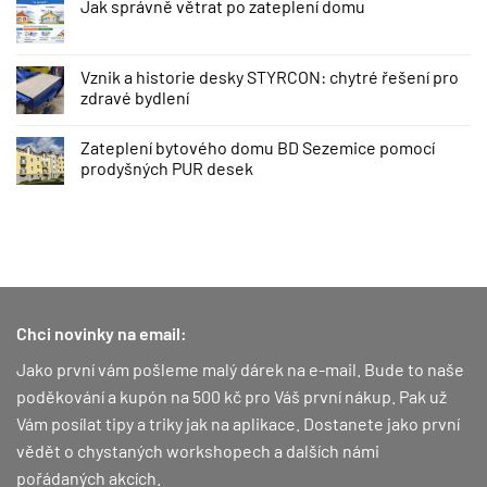
Jak správně větrat po zateplení domu
Vznik a historie desky STYRCON: chytré řešení pro
zdravé bydlení
Zateplení bytového domu BD Sezemice pomocí
prodyšných PUR desek
Chci novinky na email:
Jako první vám pošleme malý dárek na e-mail. Bude to naše
poděkování a kupón na 500 kč pro Váš první nákup.
Pak už
Vám posílat tipy a triky jak na aplikace. Dostanete jako první
vědět o chystaných workshopech a dalších námi
pořádaných akcích.