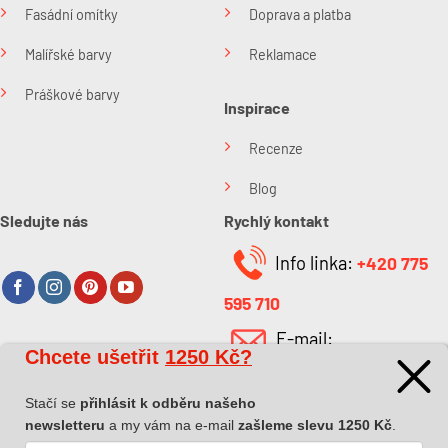
Fasádní omítky
Doprava a platba
Malířské barvy
Reklamace
Práškové barvy
Inspirace
Recenze
Blog
Sledujte nás
Rychlý kontakt
Info linka:
+420 775
595 710
E-mail:
Chcete ušetřit
1250 Kč?
O společnosti
info@kabefarben.cz
O nás
Stačí se
přihlásit k odběru našeho
newsletteru
a my vám na e-mail
zašleme slevu 1250 Kč
.
Kontakt