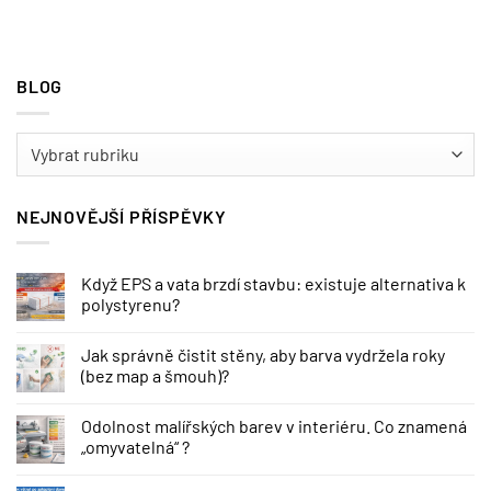
BLOG
BLOG
NEJNOVĚJŠÍ PŘÍSPĚVKY
Když EPS a vata brzdí stavbu: existuje alternativa k
polystyrenu?
Jak správně čistit stěny, aby barva vydržela roky
(bez map a šmouh)?
Odolnost malířských barev v interiéru. Co znamená
„omyvatelná“ ?