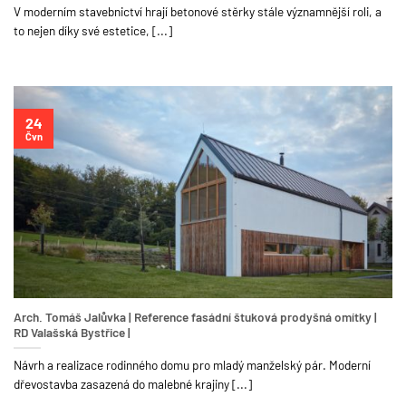
V moderním stavebnictví hrají betonové stěrky stále významnější roli, a
to nejen díky své estetice, [...]
24
Čvn
Arch. Tomáš Jalůvka | Reference fasádní štuková prodyšná omítky |
RD Valašská Bystřice |
Návrh a realizace rodinného domu pro mladý manželský pár. Moderní
dřevostavba zasazená do malebné krajiny [...]