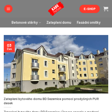
Přeskočit
E-SHOP
na
obsah
Betonové stěrky
Zateplení domu
Fasádní omítky
03
Čvn
Zateplení bytového domu BD Sezemice pomocí prodyšných PUR
desek
Zateplení bytového domu BD Sezemice: Úspora energie a moderní