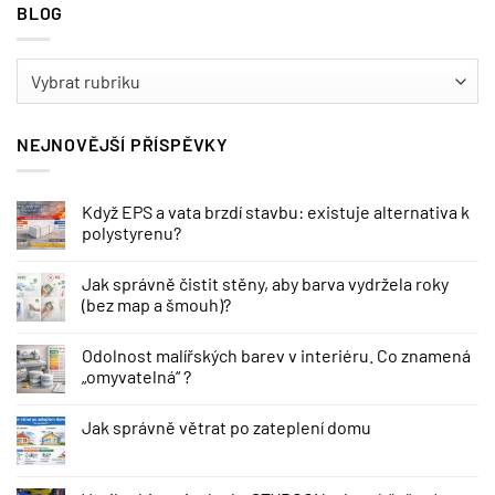
BLOG
BLOG
NEJNOVĚJŠÍ PŘÍSPĚVKY
Když EPS a vata brzdí stavbu: existuje alternativa k
polystyrenu?
Jak správně čistit stěny, aby barva vydržela roky
(bez map a šmouh)?
Odolnost malířských barev v interiéru. Co znamená
„omyvatelná“ ?
Jak správně větrat po zateplení domu