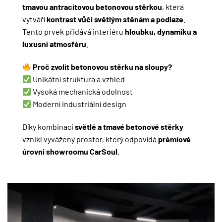
tmavou antracitovou betonovou stěrkou
, která
vytváří
kontrast vůči světlým stěnám a podlaze
.
Tento prvek přidává interiéru
hloubku, dynamiku a
luxusní atmosféru
.
Proč zvolit betonovou stěrku na sloupy?
Unikátní struktura a vzhled
Vysoká mechanická odolnost
Moderní industriální design
Díky kombinaci
světlé a tmavé betonové stěrky
vznikl vyvážený prostor, který odpovídá
prémiové
úrovni showroomu CarSoul
.