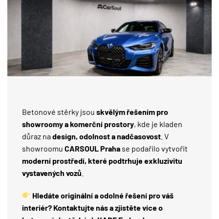
Betonové stěrky jsou
skvělým řešením pro
showroomy a komerční prostory
, kde je kladen
důraz na
design, odolnost a nadčasovost
. V
showroomu
CARSOUL Praha
se podařilo vytvořit
moderní prostředí, které podtrhuje exkluzivitu
vystavených vozů
.
Hledáte originální a odolné řešení pro váš
interiér? Kontaktujte nás a zjistěte více o