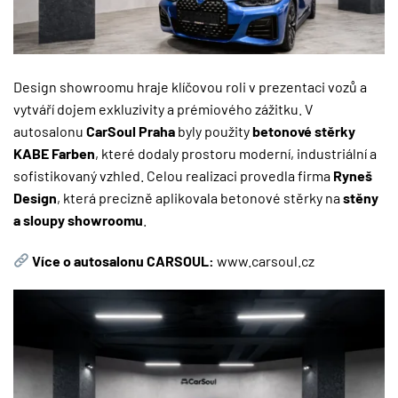
Design showroomu hraje klíčovou roli v prezentaci vozů a
vytváří dojem exkluzivity a prémiového zážitku. V
autosalonu
CarSoul Praha
byly použity
betonové stěrky
KABE Farben
, které dodaly prostoru moderní, industriální a
sofistikovaný vzhled. Celou realizaci provedla firma
Ryneš
Design
, která precizně aplikovala betonové stěrky na
stěny
a sloupy showroomu
.
Více o autosalonu CARSOUL:
www.carsoul.cz