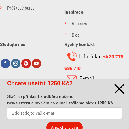
Práškové barvy
Inspirace
Recenze
Blog
Sledujte nás
Rychlý kontakt
Info linka:
+420 775
595 710
E-mail:
Chcete ušetřit
1250 Kč?
O společnosti
info@kabefarben.cz
O nás
Stačí se
přihlásit k odběru našeho
newsletteru
a my vám na e-mail
zašleme slevu 1250 Kč
.
Kontakt
Ano, chci slevu