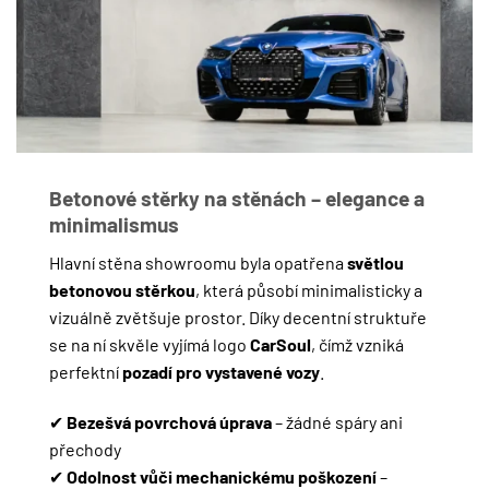
Betonové stěrky na stěnách – elegance a
minimalismus
Hlavní stěna showroomu byla opatřena
světlou
betonovou stěrkou
, která působí minimalisticky a
vizuálně zvětšuje prostor. Díky decentní struktuře
se na ní skvěle vyjímá logo
CarSoul
, čímž vzniká
perfektní
pozadí pro vystavené vozy
.
✔
Bezešvá povrchová úprava
– žádné spáry ani
přechody
✔
Odolnost vůči mechanickému poškození
–