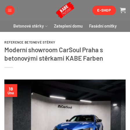
Přeskočit
E-SHOP
na
obsah
Betonové stěrky
Zateplení domu
Fasádní omítky
REFERENCE BETONOVÉ STĚRKY
Moderní showroom CarSoul Praha s
betonovými stěrkami KABE Farben
18
Úno