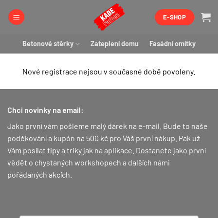
Přeskočit
E-SHOP
na
obsah
Betonové stěrky
Zateplení domu
Fasádní omítky
Nové registrace nejsou v současné době povoleny.
Chci novinky na email:
Jako první vám pošleme malý dárek na e-mail. Bude to naše
poděkování a kupón na 500 kč pro Váš první nákup.
Pak už
Vám posílat tipy a triky jak na aplikace. Dostanete jako první
vědět o chystaných workshopech a dalších námi
pořádaných akcích.