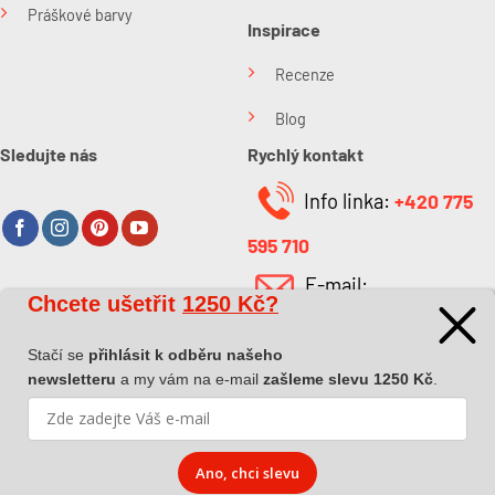
Práškové barvy
Inspirace
Recenze
Blog
Sledujte nás
Rychlý kontakt
Info linka:
+420 775
595 710
E-mail:
Chcete ušetřit
1250 Kč?
O společnosti
info@kabefarben.cz
O nás
Stačí se
přihlásit k odběru našeho
newsletteru
a my vám na e-mail
zašleme slevu 1250 Kč
.
Kontakt
Ano, chci slevu