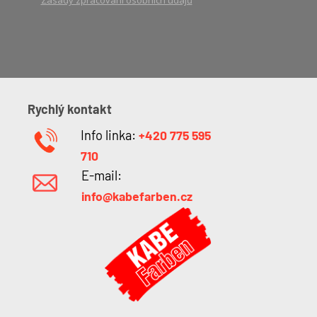
Rychlý kontakt
Info linka:
+420 775 595
710
E-mail:
info@kabefarben.cz