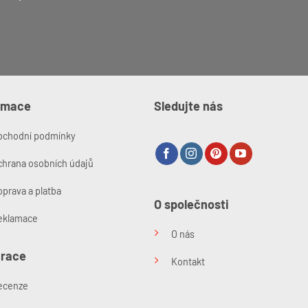
rmace
Sledujte nás
bchodní podmínky
chrana osobních údajů
prava a platba
O společnosti
eklamace
O nás
irace
Kontakt
ecenze