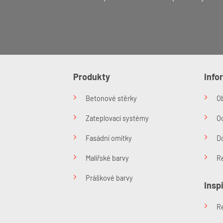
Produkty
Info
Betonové stěrky
O
Zateplovací systémy
O
Fasádní omítky
Do
Malířské barvy
R
Práškové barvy
Insp
R