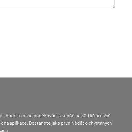
il. Bude to naše poděkování a kupón na 500 kč pro Váš
 jak na aplikace. Dostanete jako první vědět o chystaných
cích.