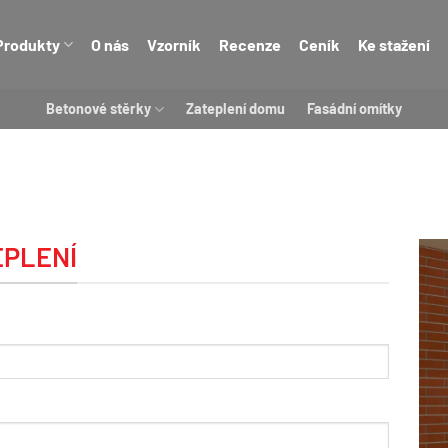
Produkty
O nás
Vzorník
Recenze
Ceník
Ke stažení
Betonové stěrky
Zateplení domu
Fasádní omítky
EPLENÍ