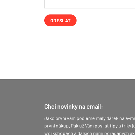
Chci novinky na email:
Jako první vám pošleme malý dárek na e-ma
první nákup.
Pak už Vám posílat tipy a triky
workshopech a dalších námi pořádaných ak