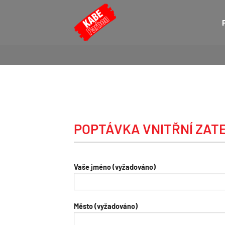
Přeskočit
na
obsah
POPTÁVKA VNITŘNÍ ZAT
Vaše jméno (vyžadováno)
Město (vyžadováno)